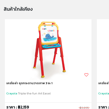
การตั้งค่าการแสดงผลสีของแต่ละหน้าจอ
สินค้าใกล้เคียง
คำเตือน/ข้อห้าม:
ห้ามแยกชิ้นส่วนออกจากกัน ชิ้นส่วนมีขนาดเล็ก เด็กควรใช้
งานในการดูแลของผู้ปกครอง หรือผู้เชี่ยวชาญ ไม่นำเข้าจมูก
และขว้างปา
เครโยล่า ชุดกระดานวาดภาพ 3 in 1
เครโยล่
Crayola
Triple the fun Art Easel
Crayol
ราคา : ฿2,159
ราคา 
฿3,895