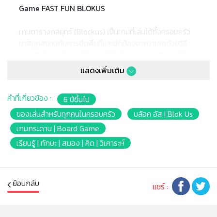
Game FAST FUN BLOKUS
เกมตารางกลยุทธ์ (Blockus) เป็นเกมที่เล่นได้ทั้งครอบครัว
มาสนุกสนานกับการยึดพื้นที่และปกป้องอาณาเขตด้วยวิธี
การเล่นที่แสนง่าย แต่มีกลยุทธ์ที่ไม่รู้จบและความท้าทายที่รอ
คุณอยู่ ผู้เล่นแต่ละคนจะได้รับชิ้นส่วนรูปทรงต่าง ๆ 21 ชิ้น (สี
แสดงเพิ่มเติม
แดง สีฟ้า สีเขียว หรือสีเหลือง) จากนั้นผลัดกันวางบน
กระดาน มีกฎเพียงข้อเดียวคือ แต่ละชิ้นที่คุณเล่นต้องสัมผัส
คำที่เกี่ยวข้อง :
6 ปีขึ้นไป
ชิ้นส่วนที่มีสีเดียวกันอย่างน้อยหนึ่งชิ้น โดยใช้ชนมุมเท่านั้น!
เป้าหมายของเกมบล็อกคัสคือการนำชิ้นส่วนที่มีมาวางบน
ของเล่นสำหรับทุกคนในครอบครัว
บล้อค อัส | Blok Us
กระดานให้ได้มากที่สุด เกมจบเมื่อไม่สามารถวางชิ้นส่วนใดได้
เกมกระดาน | Board Game
อีกต่อไป และผู้เล่นที่มีจำนวนชิ้นส่วนเหลือต่ำสุด (นับตามช่อง)
เรียนรู้ | ทักษะ | สมอง | คิด | วิเคาระห์
จะเป็นผู้ชนะ!
หมายเหตุ:
สินค้าอาจมีการเปลี่ยนแปลงลวดลาย สีสันบนผลิตภัณฑ์ หรือ
ย้อนกลับ
แชร์ :
แพ็คเกจโดยร้านฯอาจไม่สามารถแจ้งให้ทราบล่วงหน้า และสี
ของผลิตภัณฑ์ที่แสดงบนเว็บไซต์อาจมีความแตกต่างกันจาก