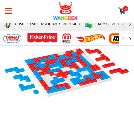
0
สำหรับวาด ระบายสี งานศิลปะ และงานฝีมือ
แป้งโดว์ สไลม์ โฟม สำหรั