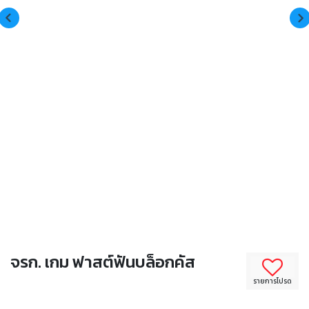
จรก. เกม ฟาสต์ฟันบล็อกคัส
รายการโปรด