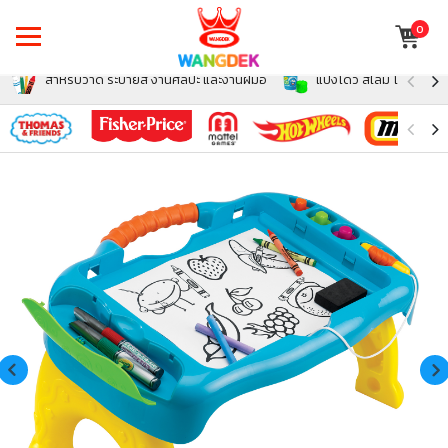
0
สำหรับวาด ระบายสี งานศิลปะ และงานฝีมือ
แป้งโดว์ สไลม์ โฟม สำหรั