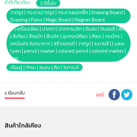
คำที่เกี่ยวข้อง :
3 ปีขึ้นไป
เดิ้ลรูปทรงเลขาคณิต 3ชิ้น | ปากกาแม่เหล็ก 1ด้าม | ช่องเก็บ
อุปกรณ์ศิลปะ
วาดรูป | กระดานวาดรูป | กระดานแม่เหล็ก | Drawing Board |
* กระดานไวท์บอร์ดเหมาะกับการใช้งานคู่กับปากกาเมจิไวท์
Drawing | Paint | Magic Board | Magnet Board
บอร์ดของเครโยล่า
สี | เครื่องเขียน | ปากกา | ปากกาเมจิก | ดินสอ | ดินสอสี | สีน้ำ
* ขาโต๊ะพับเก็บได้เพื่อการจัดเก็บที่ง่ายดายและพกพาสะดวก
| สีเทียน | สีชอร์ก | สีเมจิก | อุปกรณ์ศิลปะ | ศิลปะ | กรรไกร |
* Barcode: 833186002595
เครโยล่า| จินตนาการ | สร้างสรรค์ | วาดรูป | ระบายสี | | color
* Product Size: (W)49.5 x(L)34.3 x(H)24.9cm.
| pen | pencil | marker | colored pencil | colored marker |
* Package Size: [Color Box] (W)50 x(L)9.75
wat
x(H)34.75cm.
เรียนรู้ | ทักษะ | สมอง | คิด | วิเคาระห์
* Product Weight: 1.8kg.
* เหมาะสำหรับเด็กอายุ: 3ปัขึ้นไป
หมายเหตุ:
ย้อนกลับ
แชร์ :
สินค้าอาจมีการเปลี่ยนแปลงลวดลาย สีสันบนผลิตภัณฑ์ หรือ
แพ็คเกจโดยร้านฯอาจไม่สามารถแจ้งให้ทราบล่วงหน้า และสี
ของผลิตภัณฑ์ที่แสดงบนเว็บไซต์อาจมีความแตกต่างกันจาก
การตั้งค่าการแสดงผลสีของแต่ละหน้าจอ
สินค้าใกล้เคียง
คำเตือน/ข้อห้าม: