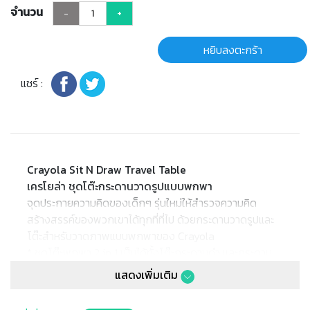
จำนวน
-
+
หยิบลงตะกร้า
แชร์ :
Crayola Sit N Draw Travel Table
เครโยล่า ชุดโต๊ะกระดานวาดรูปแบบพกพา
จุดประกายความคิดของเด็กๆ รุ่นใหม่ให้สำรวจความคิด
สร้างสรรค์ของพวกเขาได้ทุกที่ที่ไป ด้วยกระดานวาดรูปและ
โต๊ะสำหรับวาดภาพแบบพกพาของ Crayola
* ชุดโต๊ะพกพา 2 in 1 เป็นได้ทั้งโต๊ะกระดานดำ และกระดาน
วาดรูปแม่เหล็ก เพียงถอดออกและพลิกด้าน ก่อนประกอบ
แสดงเพิ่มเติม
กลับที่เดิม
* ชุดกระดานมาพร้อมกับ: แปรงลบกระดาน 1ชิ้น | แสตมป์ดู