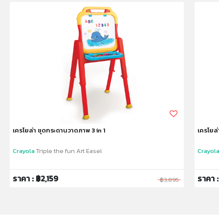
ห้ามแยกชิ้นส่วนออกจากกัน ชิ้นส่วนมีขนาดเล็ก เด็กควรใช้
งานในการดูแลของผู้ปกครอง หรือผู้เชี่ยวชาญ ไม่นำเข้าจมูก
และขว้างปา
เครโยล่า ชุดกระดานวาดภาพ 3 in 1
เครโยล่
Crayola
Triple the fun Art Easel
Crayol
ราคา : ฿2,159
ราคา 
฿3,895