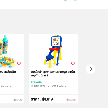
ักษรแม่เหล็ก
เครโยล่า ชุดกระดานวาดรูป อาร์ต
เครโยล่า ชุดขาต
สตูดิโอ 2 in 1
สร้างงานศิลปะ
Crayola
Crayola
 Letters
Triple The Fun Art Studio
Creative Fun Do
ราคา : ฿1,819
ราคา : ฿2,53
฿1,195
฿3,295