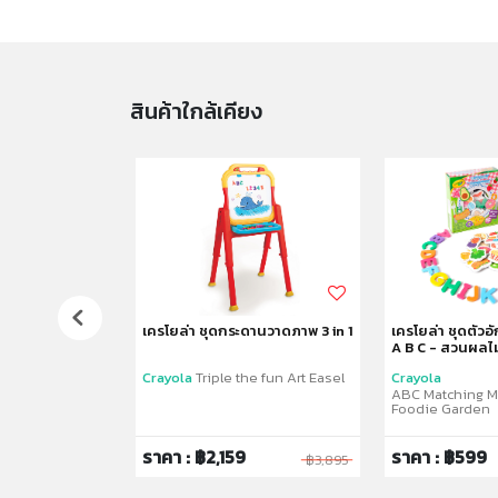
สินค้าใกล้เคียง
 24สี
เครโยล่า ชุดกระดานวาดภาพ 3 in 1
เครโยล่า ชุดตัวอั
A B C - สวนผลไม
Crayola
Triple the fun Art Easel
Crayola
ncil
ABC Matching M
Foodie Garden
ราคา : ฿2,159
ราคา : ฿599
฿295
฿3,895