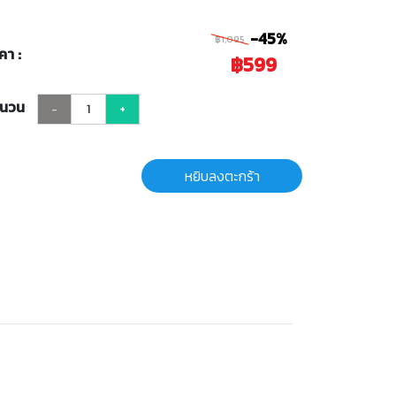
-45%
฿1,095
คา :
฿599
ำนวน
-
+
หยิบลงตะกร้า