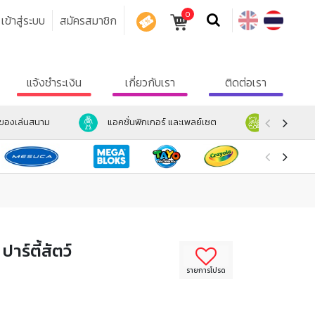
0
เข้าสู่ระบบ
สมัครสมาชิก
คูปอง
แจ้งชำระเงิน
เกี่ยวกับเรา
ติดต่อเรา
ะของเล่นสนาม
แอคชั่นฟิกเกอร์ และเพลย์เซต
ตุ๊กตา และ
ปาร์ตี้สัตว์
รายการโปรด