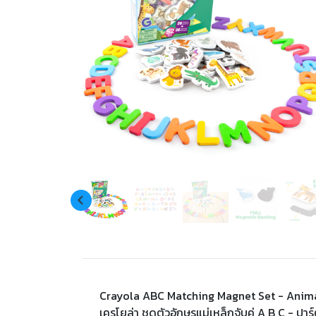
Crayola ABC Matching Magnet Set - Anima
เครโยล่า ชุดตัวอักษรแม่เหล็กจับคู่ A B C - ปาร์ตี