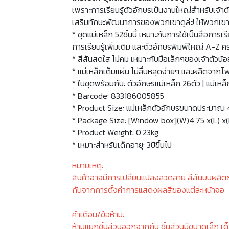
เพราะการเรียนรู้ตัวอักษรเป็นงานใหญ่สำหรับเจ้าตัว
เสริมทักษะพัฒนาการของพวกเขาดูล่ะ! ให้พวกเขาได้
* ชุดแม่เหล็ก 52ชิ้นนี้ เหมาะกับการใช้เป็นสื่อกา
การเรียนรู้เพิ่มเติม และตัวอักษรพิมพ์ใหญ่ A-Z 
* สีสันสดใส ไม่คม เหมาะกับมือเล็กๆของเจ้าตัวน้อ
* แม่เหล็กเต็มแผ่น ไม่ลื่นหลุดง่ายๆ และผลิตจากโ
* ในชุดพร้อมกับ: ตัวอักษรแม่เหล็ก 26ตัว | แม่เหล็
* Barcode: 833186005855
* Product Size: แม่เหล็กตัวอักษรขนาดประมาณ 4
* Package Size: [Window box](W)4.75 x(L) x
* Product Weight: 0.23kg.
* เหมาะสำหรับเด็กอายุ: 3ปัขึ้นไป
หมายเหตุ:
สินค้าอาจมีการเปลี่ยนแปลงลวดลาย สีสันบนผลิต
กันจากการตั้งค่าการแสดงผลสีของแต่ละหน้าจอ
คำเตือน/ข้อห้าม:
ห้ามแยกชิ้นส่วนออกจากกัน ชิ้นส่วนมีขนาดเล็ก เด