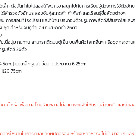
เล็ก ดั้งนั้นทำไมไม่ลองให้พวกเขาสนุกไปกับการเรียนรู้ด้วยการใช้ตัวอักษร
สำรวจตัวอักษร ลองจับคู่สะกดคำ คำศัพท์ และเรียนรู้ชื่อสัตว์ต่างๆ
รเรียน การสอนที่โรงเรียน และที่บ้าน ประกอบด้วยรูปภาพสัตว์สีสันสดใสและสน
ครบชุด สำหรับจับคู่คำและเกมสะกดคำ 26ตัว
ย
ฟมเนื้อนุ่ม ทนทาน สามารถติดบนตู้เย็น บนพื้นผิวโลหะอื่นๆ หรือชุดกระดา
กรูปสัตว์ 26ตัว
.5cm. | แม่เหล็กรูปสัตว์ขนาดประมาณ 6.25cm.
(H)20.75cm.
ภัณฑ์ หรือแพ็คเกจโดยร้านฯอาจไม่สามารถแจ้งให้ทราบล่วงหน้า และสีขอ
็กควรใช้งานในการดูแลของผู้ปกครอง หรือผู้เชี่ยวชาญ ไม่นำเข้าจมูก และ