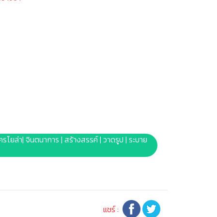
| เครโยล่า| จินตนาการ | สร้างสรรค์ | วาดรูป | ระบาย
แชร์ :