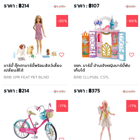
ราคา : ฿214
ราคา : ฿107
฿1,295
฿695
-85%
-86%
บาร์บี้ ตุ๊กตาบาร์บี้พร้อมสัตว์เลี้ยง
จรก. บาร์บี้ บ้านเจ้าหญิงบาร์บี้พับ
เปลี่ยนสีได้
เก็บได้
BRB SPR FEAT PET BLND
BRB CLLPSBL CSTL
ราคา : ฿214
ราคา : ฿375
฿1,395
฿2,695
-77%
-77%