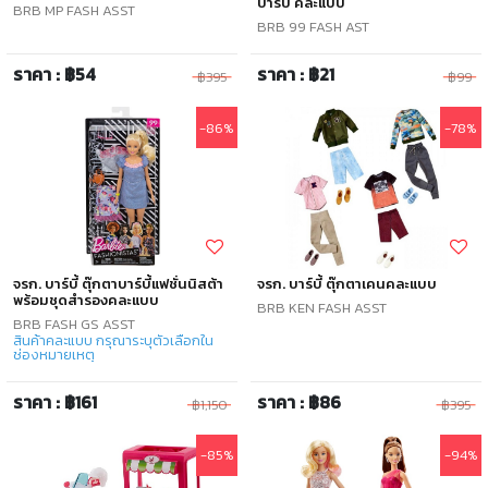
บาร์บี้ คละแบบ
BRB MP FASH ASST
BRB 99 FASH AST
ราคา : ฿54
ราคา : ฿21
฿395
฿99
-86%
-78%
จรก. บาร์บี้ ตุ๊กตาบาร์บี้แฟชั่นนิสต้า
จรก. บาร์บี้ ตุ๊กตาเคนคละแบบ
พร้อมชุดสำรองคละแบบ
BRB KEN FASH ASST
BRB FASH GS ASST
สินค้าคละแบบ กรุณาระบุตัวเลือกใน
ช่องหมายเหตุ
ราคา : ฿161
ราคา : ฿86
฿1,150
฿395
-85%
-94%