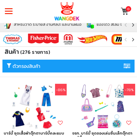
0
สำหรับวาด ระบายสี งานศิลปะ และงานฝีมือ
แป้งโดว์ สไลม์ โฟม สำหรั
สินค้า
(276 รายการ)
ตัวกรองสินค้า
-86%
-78%
บาร์บี้ ชุดเสื้อผ้าตุ๊กตาบาร์บี้คละแบบ
จรก. บาร์บี้ ชุดของเล่นชิ้นเล็กตุ๊กตา