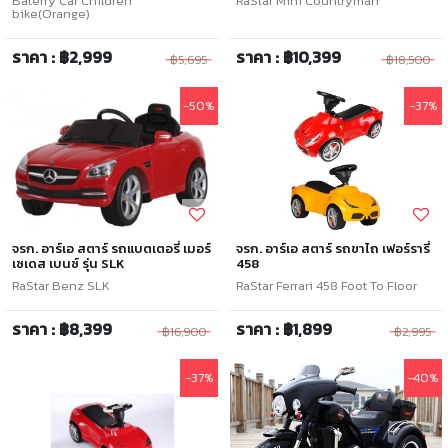
Baterry Car Children
RaStar Mini Countryman
bike(Orange)
ราคา : ฿2,999
ราคา : ฿10,399
฿5,695
฿18,500
-50%
-37%
จรก. อาร์เอ สตาร์ รถแบตเตอรี่ เมอร์
จรก. อาร์เอ สตาร์ รถขาไถ เฟอร์รารี่
เซเดส เบนซ์ รุ่น SLK
458
RaStar Benz SLK
RaStar Ferrari 458 Foot To Floor
ราคา : ฿8,399
ราคา : ฿1,899
฿16,900
฿2,995
-37%
-40%