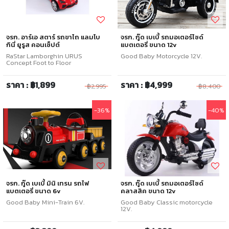
จรก. อาร์เอ สตาร์ รถขาไถ แลมโบ
จรก. กู๊ด เบเบี้ รถมอเตอร์ไซด์
กินี่ ยูรูส คอนเซ็ปต์
แบตเตอรี่ ขนาด 12v
RaStar Lamborghin URUS
Good Baby Motorcycle 12V.
Concept Foot to Floor
ราคา : ฿1,899
ราคา : ฿4,999
฿2,995
฿8,400
-36%
-40%
จรก. กู๊ด เบเบี้ มินิ เทรน รถไฟ
จรก. กู๊ด เบเบี้ รถมอเตอร์ไซด์
แบตเตอรี่ ขนาด 6v
คลาสสิค ขนาด 12v
Good Baby Mini-Train 6V.
Good Baby Classic motorcycle
12V.