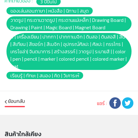
คำที่เกี่ยวข้อง :
3 ปีขึ้นไป
สอนที่โรงเรียน และที่บ้าน ประกอบด้วยรูปภาพอาหารสีสัน
สดใสและสนุกสนาน 26 รูป พร้อมชื่ออาหารพิมพ์อยู่ข้างๆ
ของเล่นสอนภาษา | หนังสือ | นิทาน | สมุด
เพื่อการเรียนรู้เพิ่มเติม และตัวอักษรพิมพ์ใหญ่ A-Z ครบชุด
วาดรูป | กระดานวาดรูป | กระดานแม่เหล็ก | Drawing Board |
สำหรับจับคู่คำและเกมสะกดคำ 26ตัว
Drawing | Paint | Magic Board | Magnet Board
* สีสันสดใส ไม่คม เหมาะกับมือเล็กๆของเจ้าตัวน้อย
สี | เครื่องเขียน | ปากกา | ปากกาเมจิก | ดินสอ | ดินสอสี | สีน้ำ
* แม่เหล็กเต็มแผ่น ไม่ลื่นหลุดง่ายๆ และผลิตจากโฟมเนื้อนุ่ม
| สีเทียน | สีชอร์ก | สีเมจิก | อุปกรณ์ศิลปะ | ศิลปะ | กรรไกร |
ทนทาน สามารถติดบนตู้เย็น บนพื้นผิวโลหะอื่นๆ หรือชุด
เครโยล่า| จินตนาการ | สร้างสรรค์ | วาดรูป | ระบายสี | | color
กระดานแม่เหล็กของเครโยล่า
| pen | pencil | marker | colored pencil | colored marker |
* ในชุดพร้อมกับ: ตัวอักษรแม่เหล็ก 26ตัว | แม่เหล็กรูปอาหาร
wat
26ตัว
เรียนรู้ | ทักษะ | สมอง | คิด | วิเคาระห์
* Barcode: 833186006869
* Product Size: แม่เหล็กตัวอักษรขนาดประมาณ 4.5cm. |
แม่เหล็กรูปอาหารขนาดประมาณ 6.25cm.
* Package Size: [Window box](W)4.75 x(L)
ย้อนกลับ
แชร์ :
x(H)20.75cm.
* Product Weight: 0.23kg.
* เหมาะสำหรับเด็กอายุ: 3ปัขึ้นไป
สินค้าใกล้เคียง
หมายเหตุ: