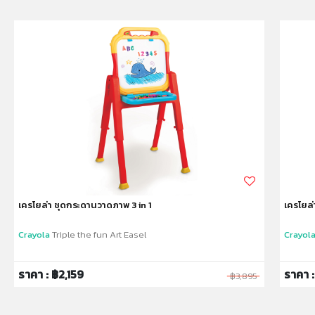
สินค้าอาจมีการเปลี่ยนแปลงลวดลาย สีสันบนผลิตภัณฑ์ หรือ
แพ็คเกจโดยร้านฯอาจไม่สามารถแจ้งให้ทราบล่วงหน้า และสี
ของผลิตภัณฑ์ที่แสดงบนเว็บไซต์อาจมีความแตกต่างกันจาก
การตั้งค่าการแสดงผลสีของแต่ละหน้าจอ
คำเตือน/ข้อห้าม:
ห้ามแยกชิ้นส่วนออกจากกัน ชิ้นส่วนมีขนาดเล็ก เด็กควรใช้
งานในการดูแลของผู้ปกครอง หรือผู้เชี่ยวชาญ ไม่นำเข้าจมูก
และขว้างปา
เครโยล่า ชุดกระดานวาดภาพ 3 in 1
เครโยล่
Crayola
Triple the fun Art Easel
Crayol
ราคา : ฿2,159
ราคา 
฿3,895