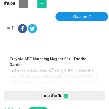
จำนวน
-
+
หยิบลงตะกร้า
แชร์ :
Crayola ABC Matching Magnet Set - Foodie
Garden
เครโยล่า ชุดตัวอักษรแม่เหล็กจับคู่ A B C - สวนผลไม้
เพราะการเรียนรู้ตัวอักษรเป็นงานใหญ่สำหรับเจ้าตัวเล็ก ดั้ง
นั้นทำไมไม่ลองให้พวกเขาสนุกไปกับการเรียนรู้ด้วยการใช้ตัว
อักษรแม่เหล็ก และแม่เหล็กรูปภาพต่างๆคู่ไปกับการเสริม
ทักษะพัฒนาการของพวกเขาดูล่ะ! ให้พวกเขาได้สำรวจตัว
แสดงเพิ่มเติม
อักษร ลองจับคู่สะกดคำ คำศัพท์ และเรียนรู้ชื่อภาพต่างๆ
* ชุดแม่เหล็ก 52ชิ้นนี้ เหมาะกับการใช้เป็นสื่อการเรียน การ