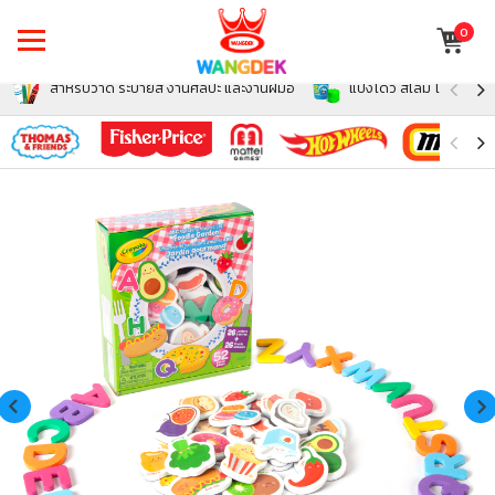
0
สำหรับวาด ระบายสี งานศิลปะ และงานฝีมือ
แป้งโดว์ สไลม์ โฟม สำหรั