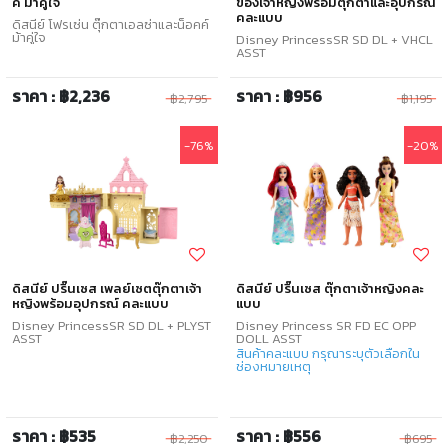
ค์ ม้าคู่ใจ
ของเจ้าหญิงพร้อมตุ๊กตาและอุปกรณ์
คละแบบ
ดิสนีย์ โฟรเซ่น ตุ๊กตาเอลซ่าและน็อคค์
ม้าคู่ใจ
Disney PrincessSR SD DL + VHCL
ASST
ราคา : ฿2,236
ราคา : ฿956
฿2,795
฿1,195
-76%
-20%
ดิสนีย์ ปริ๊นเซส เพลย์เซตตุ๊กตาเจ้า
ดิสนีย์ ปริ๊นเซส ตุ๊กตาเจ้าหญิงคละ
หญิงพร้อมอุปกรณ์ คละแบบ
แบบ
Disney PrincessSR SD DL + PLYST
Disney Princess SR FD EC OPP
ASST
DOLL ASST
สินค้าคละแบบ กรุณาระบุตัวเลือกใน
ช่องหมายเหตุ
ราคา : ฿535
ราคา : ฿556
฿2,250
฿695