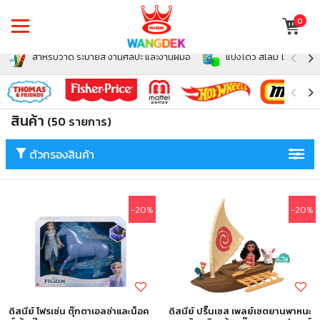
0
สำหรับวาด ระบายสี งานศิลปะ และงานฝีมือ
แป้งโดว์ สไลม์ โฟม สำหรั
สินค้า
(50 รายการ)
ตัวกรองสินค้า
-20%
-20%
ดิสนีย์ โฟรเซ่น ตุ๊กตาเอลซ่าและน็อค
ดิสนีย์ ปริ๊นเซส เพลย์เซตยานพาหนะ