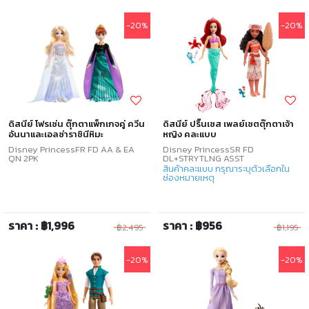
-20%
-20%
ดิสนีย์ โฟรเซ่น ตุ๊กตาแพ็กเกจคู่ ควีน
ดิสนีย์ ปริ๊นเซส เพลย์เซตตุ๊กตาเจ้า
อันนาและเอลซ่าราชินีหิมะ
หญิง คละแบบ
Disney PrincessFR FD AA & EA
Disney PrincessSR FD
QN 2PK
DL+STRYTLNG ASST
สินค้าคละแบบ กรุณาระบุตัวเลือกใน
ช่องหมายเหตุ
ราคา : ฿1,996
ราคา : ฿956
฿2,495
฿1,195
-20%
-20%