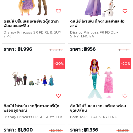
ดิสนีย์ ปริ๊นเซส เพลย์เซตตุ๊กตารา
ดิสนีย์ โฟรเซ่น ตุ๊กตาเอลซ่าและโอ
พันเซลและฟลิน
ลาฟ
Disney Princess SR FD RL & GUY
Disney Princess FR FD DL +
2 PK
STRYTLNG EA
ราคา : ฿1,996
ราคา : ฿956
฿2,495
฿1,195
-20%
-20%
ดิสนีย์ โฟรเซ่น เซตตุ๊กตาสตอรี่บุ๊ค
ดิสนีย์ ปริ๊นเซส เซตแอเรียล พร้อม
พร้อมอุปกรณ์
ชุดเปลี่ยน
Disney Princess FR SD STRYST PK
BarbieSR FD AL STRYTLNG
ราคา : ฿1,800
ราคา : ฿1,356
฿2,250
฿1,695