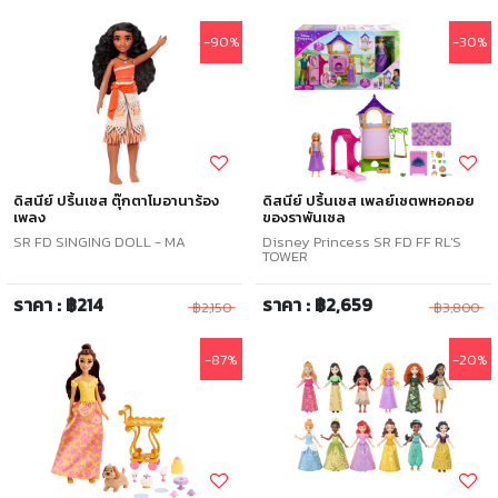
-90%
-30%
ดิสนีย์ ปริ้นเซส ตุ๊กตาโมอานาร้อง
ดิสนีย์ ปริ้นเซส เพลย์เซตพหอคอย
เพลง
ของราพันเซล
SR FD SINGING DOLL - MA
Disney Princess SR FD FF RL'S
TOWER
ราคา : ฿214
ราคา : ฿2,659
฿2,150
฿3,800
-87%
-20%