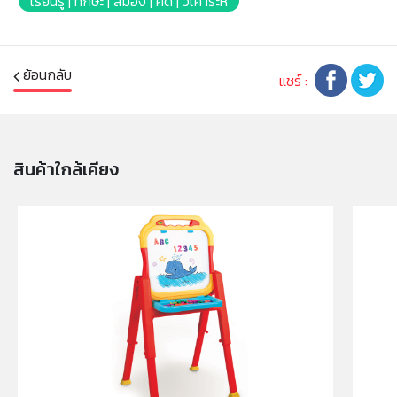
เรียนรู้ | ทักษะ | สมอง | คิด | วิเคาระห์
* Package Size: [Colour box](W)57.5 x(L)8
x(H)77.5cm.
* Product Weight: 4.5kg.
* เหมาะสำหรับเด็กอายุ: 3ปัขึ้นไป
ย้อนกลับ
แชร์ :
หมายเหตุ:
สินค้าอาจมีการเปลี่ยนแปลงลวดลาย สีสันบนผลิตภัณฑ์ หรือ
แพ็คเกจโดยร้านฯอาจไม่สามารถแจ้งให้ทราบล่วงหน้า และสี
สินค้าใกล้เคียง
ของผลิตภัณฑ์ที่แสดงบนเว็บไซต์อาจมีความแตกต่างกันจาก
การตั้งค่าการแสดงผลสีของแต่ละหน้าจอ
คำเตือน/ข้อห้าม:
ห้ามแยกชิ้นส่วนออกจากกัน ชิ้นส่วนมีขนาดเล็ก เด็กควรใช้
งานในการดูแลของผู้ปกครอง หรือผู้เชี่ยวชาญ ไม่นำเข้าจมูก
และขว้างปา