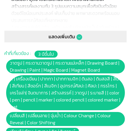
สร้างสรรค์ผลงานกับ 3 รูปแบบความสนุกเพื่อศิลปินตัวน้อย
ด้วยดีไซน์อเนกประสงค์ พับเก็บง่าย พกพาสะดวกพร้อมมอบ
ประสบการณ์ศิลปะที่หลากหลาย
* กระดานเล่นได้ 2ด้าน หน้าและหลัง ด้านหน้าเป็นไวท์บอร์ดแม่
เหล็ก ด้านหลังเป็นกระดานดำ นอกจากนี้ยังมีคลิปติดบน
แสดงเพิ่มเติม
กระดานสำหรับติดกระดาษวาดรูปได้อีกด้วย
* กระดานไวท์บอร์ดเหมาะสำหรับการวาดภาพด้วยปากกา
คำที่เกี่ยวข้อง :
3 ปีขึ้นไป
เมจิกไวท์บอร์ดของเครโยล่า และติดแม่เหล็กต่างๆ เช่นตัว
อักษรแม่เหล็กของเครโยล่า
วาดรูป | กระดานวาดรูป | กระดานแม่เหล็ก | Drawing Board |
* มีถาดสำหรับจัดเก็บอุปกรณ์ศิลปะ ช่วยให้ทุกอย่างเป็น
Drawing | Paint | Magic Board | Magnet Board
ระเบียบและหยิบใช้งานง่าย
สี | เครื่องเขียน | ปากกา | ปากกาเมจิก | ดินสอ | ดินสอสี | สีน้ำ
* พับเก็บได้ ทำให้ง่ายต่อการเคลื่อนย้ายและจัดเก็บในพื้นที่
| สีเทียน | สีชอร์ก | สีเมจิก | อุปกรณ์ศิลปะ | ศิลปะ | กรรไกร |
จำกัด
เครโยล่า| จินตนาการ | สร้างสรรค์ | วาดรูป | ระบายสี | | color
* ชุดกระดานมาพร้อมกับ: ตัวอักษรแม่เหล็ก 77ตัว | ชอล์ก 4
| pen | pencil | marker | colored pencil | colored marker |
แท่ง | เฟืองแม่เหล็ก 3ชิ้น | สติ๊กเกอร์ 1แผ่น(10ดวง) |
wat
กระบอกใส่สี 1ชิ้น | สติ๊กเกอร์เขียนชื่อ 2ดวง
เปลี่ยนสี | เปลี่ยนลาย | จุ่มน้ำ | Colour Change | Colour
* Barcode: 833186005329
Reveal | Color Shifting
* Product Size: (W)59.75 x(L)51.75 x(H)106cm.