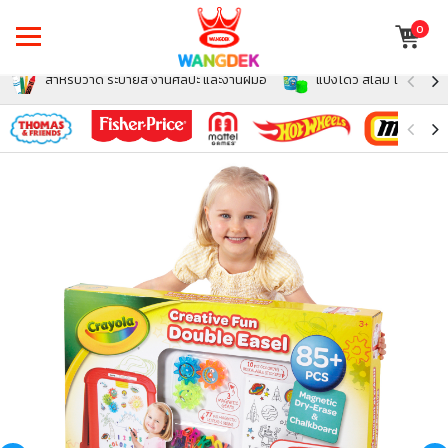
0
สำหรับวาด ระบายสี งานศิลปะ และงานฝีมือ
แป้งโดว์ สไลม์ โฟม สำหรั