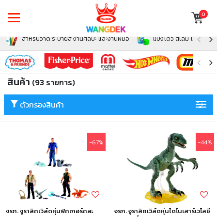
0
สำหรับวาด ระบายสี งานศิลปะ และงานฝีมือ
แป้งโดว์ สไลม์ โฟม สำหรั
สินค้า
(93 รายการ)
ตัวกรองสินค้า
-67%
-44%
จรก. จูราสิคเวิล์ดหุ่นฟิคเกอร์คละ
จรก. จูราสิคเวิล์ดหุ่นไดโนเสาร์เวโลซี