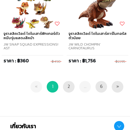
จูราสสิคเวิลด์ ไดโนเสาร์ฟิกเกอร์ตัว
จูราสสิคเวิลด์ ไดโนเสาร์คาร์โนทอรัส
หนีบรุ่นแสดงสีหน้า
ตัวน้อย
JW SNAP SQUAD EXPRESSIONS!
JW WILD CHOMPIN'
AST
CARNOTAURUS
ราคา : ฿360
ราคา : ฿1,756
฿450
฿2,195
Previous
Next
«
1
2
...
6
»
เกี่ยวกับเรา