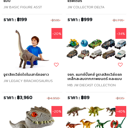
แบบ
แรพเตอร์
JW BASIC FIGURE ASST
JW COLLECTOR DELTA
ราคา : ฿199
ราคา : ฿999
฿595
฿1,795
-20%
-34%
จูราสิคเวิล์ดไดโนเสาร์คอยาว
จรก. แมทช์บ๊อกซ์ จูราสสิคเวิล์ดรถ
เหล็กสะสมจากภาพยนตร์ คละแบบ
JW LEGACY BRACHIOSAURUS
MB JW DIECAST COLLECTION
ราคา : ฿3,960
ราคา : ฿89
฿4,950
฿135
-20%
-40%