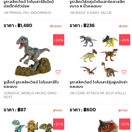
จูราสสิคเวิลด์ ไดโนเสาร์อินโดมิ
จูราสิคเวิล์ดหุ่นไดโนเสาร์คลาสสิก
นัสเร็กซ์ตัวน้อย
ขนาด 6 นิ้วคละแบบ
JW PRIMAL PAL INDOMINUS
JW BASIC 6 DINO VALUE
ราคา : ฿1,480
ราคา : ฿236
฿1,850
฿295
-20%
-20%
รูเล็ตต์ จูราสสิคเวิลด์ ไดโนเสาร์จิ๋ว
จูราสสิคเวิลด์ ไดโนเสาร์รุ่นฝูงนักล่า
คละแบบ
คละแบบ
JURASSIC WORLD MICRO DINO
JW CORE ATTACK PK ASST (FALL)
ASST
ราคา : ฿87
ราคา : ฿600
฿109
฿750
-20%
-20%