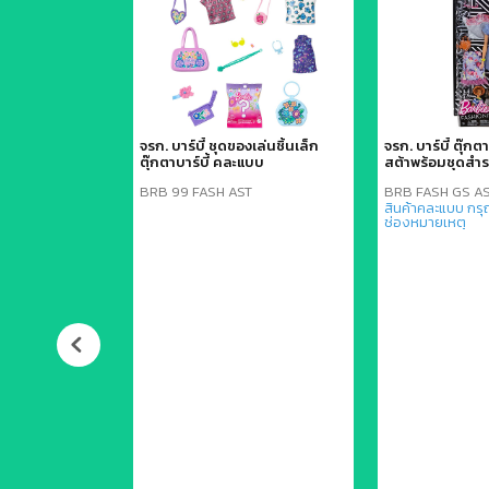
0Z
จรก. บาร์บี้ ชุดของเล่นชิ้นเล็ก
จรก. บาร์บี้ ตุ๊กตา
ตุ๊กตาบาร์บี้ คละแบบ
สต้าพร้อมชุดส
ls (Mattel)
BRB 99 FASH AST
BRB FASH GS A
สินค้าคละแบบ กรุ
(ประมาณ 7-8 ซม.)
ช่องหมายเหตุ
Diecast) ผสม
นจำลองที่มีราย
แข็งแรง ทนทาน
ำหรับเด็กอายุ 3
สม
ภัณฑ์แบบการ์ด
จมีรอยยับจากการ
4982 เป็นรหัส
มุนเวียนรถหลายๆ
ต Mainline ของ