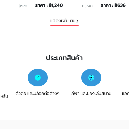
ราคา : ฿1,240
ราคา : ฿636
฿920
฿1,240
แสดงเพิ่มเติม
ประเภทสินค้า
ตัวต่อ และบล้อคต่อต่างๆ
กีฬา และของเล่นสนาม
แอค
ำหรับ