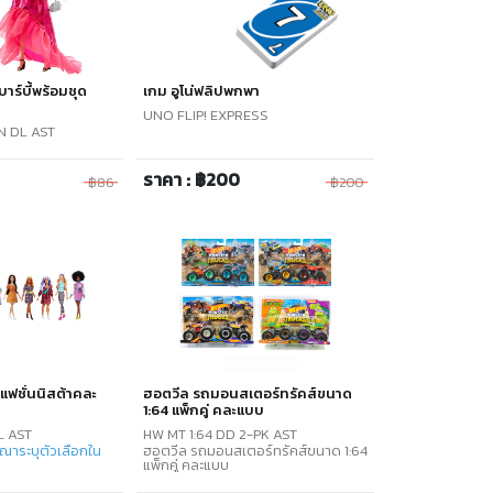
าบาร์บี้พร้อมชุด
เกม อูโน่ฟลิปพกพา
UNO FLIP! EXPRESS
N DL AST
ราคา : ฿200
฿86
฿200
บี้แฟชั่นนิสต้าคละ
ฮอตวีล รถมอนสเตอร์ทรัคส์ขนาด
1:64 แพ็กคู่ คละแบบ
L AST
HW MT 1:64 DD 2-PK AST
ณาระบุตัวเลือกใน
ฮอตวีล รถมอนสเตอร์ทรัคส์ขนาด 1:64
แพ็กคู่ คละแบบ