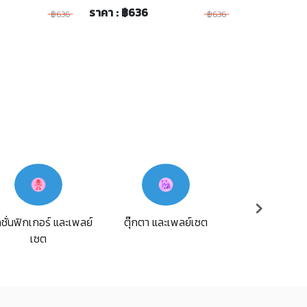
ราคา : ฿636
฿636
฿636
ชั่นฟิกเกอร์ และเพลย์
ตุ๊กตา และเพลย์เซต
รถของเล่น และ
เซต