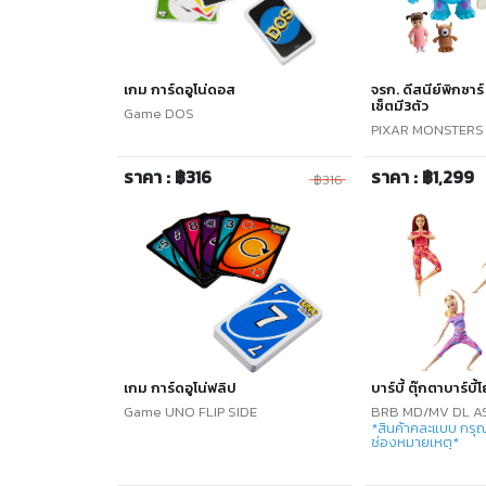
เกม การ์ดอูโน่ดอส
จรก. ดีสนีย์พิกซาร
เซ็ตมี3ตัว
Game DOS
PIXAR MONSTERS 
ราคา : ฿316
ราคา : ฿1,299
฿316
เกม การ์ดอูโน่ฟลิป
บาร์บี้ ตุ๊กตาบาร์บี้
Game UNO FLIP SIDE
BRB MD/MV DL A
*สินค้าคละแบบ กรุณ
ช่องหมายเหตุ*