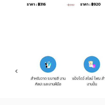
ราคา : ฿316
ราคา : ฿920
฿316
้าราคาพิเศษ
แป้งโดว์ สไลม์ โฟม ส
สำหรับวาด ระบายสี งาน
งานปั้น
ศิลปะ และงานฝีมือ