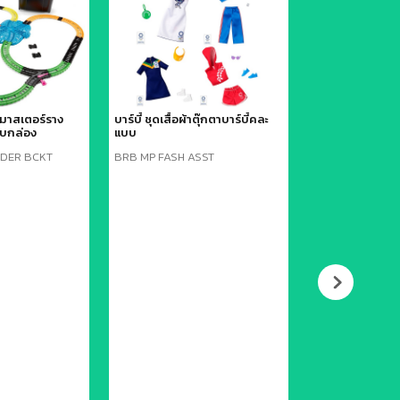
คมาสเตอร์ราง
บาร์บี้ ชุดเสื้อผ้าตุ๊กตาบาร์บี้คละ
จรก. บาร์บี้ ชุดรอง
บกล่อง
แบบ
LDER BCKT
BRB MP FASH ASST
BRB SHOE PK A