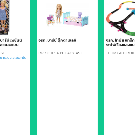
บาร์บี้แฟชั่นนิ
จรก. บาร์บี้ ตุ๊กตาเชลซี
จรก. โทมัส แทร็
ำรองคละแบบ
รถไฟเรืองแสงแบ
SST
BRB CHLSA PET ACY AST
TF TM GITD BUI
ณาระบุตัวเลือกใน