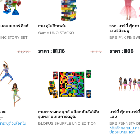
์ มอนสเตอร์ อิงค์
เกม อูโน่ตึกถล่ม
จรก. บาร์บี้ ตุ๊กต
ราตรีสีชมพู
Game UNO STACKO
INC STORY SET
BRB PNK FB GW
ราคา : ฿1,116
ราคา : ฿86
฿1,299
฿1,116
โยคะ
เกมตารางกลยุทธ์ บล็อกคัสชัฟเฟิล
บาร์บี้ ตุ๊กตาบาร์
รุ่นผสานเกมการ์ดอูโน่
แบบ
ST
าระบุตัวเลือกใน
BLOKUS SHUFFLE UNO EDITION
BRB FSHNSTA D
*สินค้าคละแบบ กรุ
ช่องหมายเหตุ*