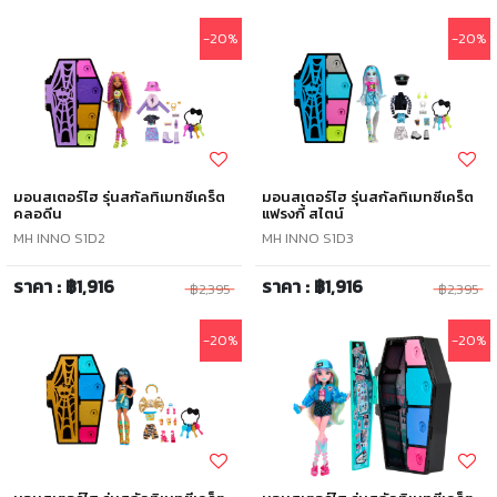
-20%
-20%
มอนสเตอร์ไฮ รุ่นสกัลทิเมทซีเคร็ต
มอนสเตอร์ไฮ รุ่นสกัลทิเมทซีเคร็ต
คลอดีน
แฟรงกี้ สไตน์
MH INNO S1D2
MH INNO S1D3
ราคา : ฿1,916
ราคา : ฿1,916
฿2,395
฿2,395
-20%
-20%