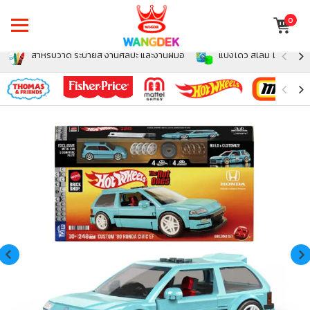
0
สำหรับวาด ระบายสี งานศิลปะ และงานฝีมือ
แป้งโดว์ สไลม์ โฟม สำหรั