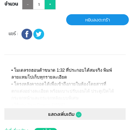
จำนวน
-
+
หยิบลงตะกร้า
แชร์ :
• โมเดลรถฮอนด้าขนาด 1:32 ที่ประกอบได้สมจริง พิมพ์
ลายแทมโปเก็บทุกรายละเอียด
• โครงหลังคาถอดได้เพื่อเข้าถึงภายในห้องโดยสารที่
ตกแต่งอย่างละเอียด พร้อมเบาะปรับเอนได้ ประตูเปิดได้
กระจกหน้าและกระจกหลังแบบพิเศษ
• ใช้ยาง Toyo Proxes R888R
• มีแผ่นป้ายสลักฮอตวีลส์ทำจากโลหะหล่อ
แสดงเพิ่มเติม
• ปรับแต่งรถของคุณโดยการติดสติ๊กเกอร์และเปลี่ยนฝา
ครอบล้อฮอตวีลส์เป็นล้อลิขสิทธิ์แบบพิเศษสีบรอนซ์เมทัล