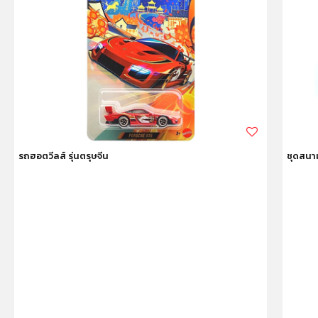
รถฮอตวีลส์ รุ่นตรุษจีน
ชุดสนาม