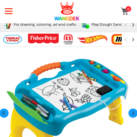
0
For drawing, coloring, art and crafts.
Play Dough Sand and Sli