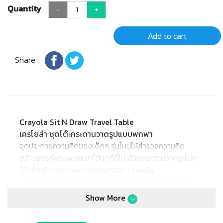
Quantity
-
+
Add to cart
Share :
Crayola Sit N Draw Travel Table
เครโยล่า ชุดโต๊ะกระดานวาดรูปแบบพกพา
จุดประกายความคิดของเด็กๆ รุ่นใหม่ให้สำรวจความคิด
สร้างสรรค์ของพวกเขาได้ทุกที่ที่ไป ด้วยกระดานวาดรูปและ
โต๊ะสำหรับวาดภาพแบบพกพาของ Crayola
* ชุดโต๊ะพกพา 2 in 1 เป็นได้ทั้งโต๊ะกระดานดำ และกระดาน
วาดรูปแม่เหล็ก เพียงถอดออกและพลิกด้าน ก่อนประกอบ
Show More
กลับที่เดิม
* ชุดกระดานมาพร้อมกับ: แปรงลบกระดาน 1ชิ้น | แสตมป์ดู