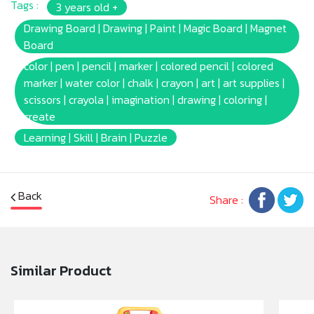
Tags :
3 years old +
เดิ้ลรูปทรงเลขาคณิต 3ชิ้น | ปากกาแม่เหล็ก 1ด้าม | ช่องเก็บ
อุปกรณ์ศิลปะ
Drawing Board | Drawing | Paint | Magic Board | Magnet
* กระดานไวท์บอร์ดเหมาะกับการใช้งานคู่กับปากกาเมจิไวท์
Board
บอร์ดของเครโยล่า
color | pen | pencil | marker | colored pencil | colored
* ขาโต๊ะพับเก็บได้เพื่อการจัดเก็บที่ง่ายดายและพกพาสะดวก
marker | water color | chalk | crayon | art | art supplies |
* Barcode: 833186002595
scissors | crayola | imagination | drawing | coloring |
* Product Size: (W)49.5 x(L)34.3 x(H)24.9cm.
create
* Package Size: [Color Box] (W)50 x(L)9.75
Learning | Skill | Brain | Puzzle
x(H)34.75cm.
* Product Weight: 1.8kg.
* เหมาะสำหรับเด็กอายุ: 3ปัขึ้นไป
Back
Share :
หมายเหตุ:
สินค้าอาจมีการเปลี่ยนแปลงลวดลาย สีสันบนผลิตภัณฑ์ หรือ
แพ็คเกจโดยร้านฯอาจไม่สามารถแจ้งให้ทราบล่วงหน้า และสี
ของผลิตภัณฑ์ที่แสดงบนเว็บไซต์อาจมีความแตกต่างกันจาก
Similar Product
การตั้งค่าการแสดงผลสีของแต่ละหน้าจอ
คำเตือน/ข้อห้าม: