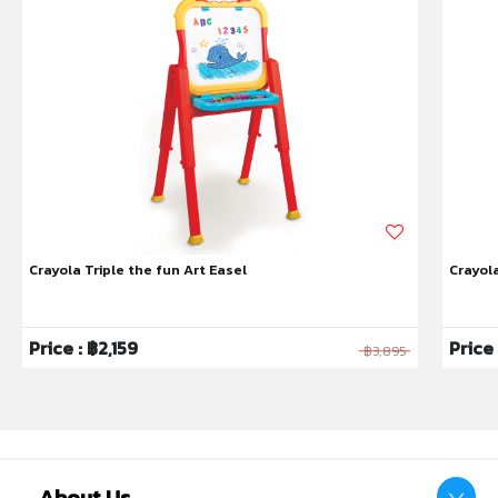
ห้ามแยกชิ้นส่วนออกจากกัน ชิ้นส่วนมีขนาดเล็ก เด็กควรใช้
งานในการดูแลของผู้ปกครอง หรือผู้เชี่ยวชาญ ไม่นำเข้าจมูก
และขว้างปา
Crayola Triple the fun Art Easel
Crayol
Price : ฿2,159
Price
฿3,895
About Us