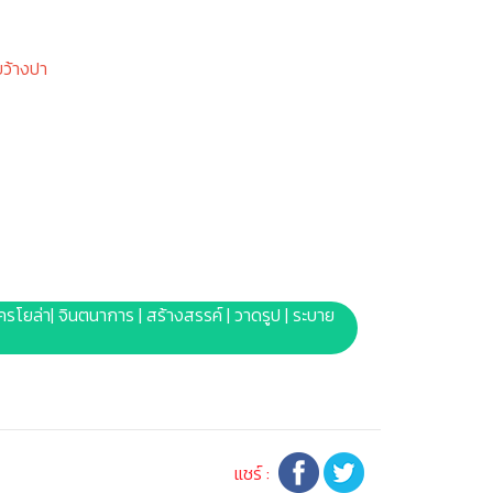
ขว้างปา
| เครโยล่า| จินตนาการ | สร้างสรรค์ | วาดรูป | ระบาย
แชร์ :