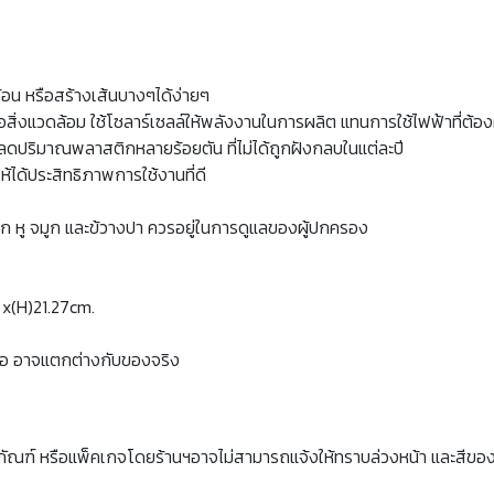
ซ้อน หรือสร้างเส้นบางๆได้ง่ายๆ
อสิ่งแวดล้อม ใช้โซลาร์เซลล์ให้พลังงานในการผลิต แทนการใช้ไฟฟ้าที่ต้
ยลดปริมาณพลาสติกหลายร้อยตัน ที่ไม่ได้ถูกฝังกลบในแต่ละปี
้ได้ประสิทธิภาพการใช้งานที่ดี
าปาก หู จมูก และข้วางปา ควรอยู่ในการดูแลของผู้ปกครอง
 x(H)21.27cm.
จอ อาจแตกต่างกับของจริง
ภัณฑ์ หรือแพ็คเกจโดยร้านฯอาจไม่สามารถแจ้งให้ทราบล่วงหน้า และสีขอ