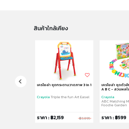
สินค้าใกล้เคียง
 24สี
เครโยล่า ชุดกระดานวาดภาพ 3 in 1
เครโยล่า ชุดตัวอั
A B C - สวนผลไม
Crayola
Triple the fun Art Easel
Crayola
ncil
ABC Matching M
Foodie Garden
ราคา : ฿2,159
ราคา : ฿599
฿295
฿3,895