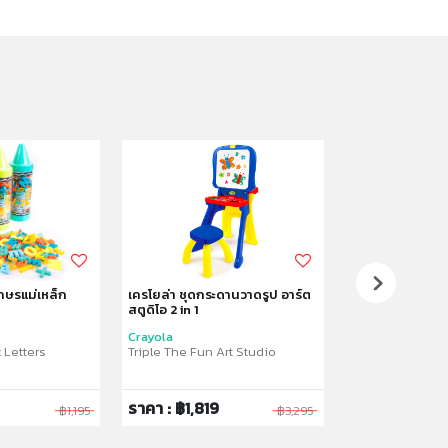
ักษรแม่เหล็ก
เครโยล่า ชุดกระดานวาดรูป อาร์ต
เครโยล่า ชุดขาต
สตูดิโอ 2 in 1
สร้างงานศิลปะ
Crayola
Crayola
 Letters
Triple The Fun Art Studio
Creative Fun Do
ราคา : ฿1,819
ราคา : ฿2,53
฿1,195
฿3,295