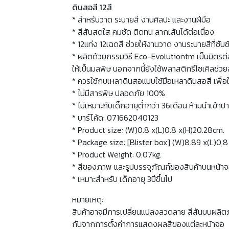
ดินสอสี 12สี
* สำหรับวาด ระบายสี งานศิลปะ และงานฝีมือ
* สีสันสดใส คมชัด ติดทน ลากเส้นได้ต่อเนื่อง
* 12แท่ง 12เฉดสี ช่วยให้งานวาด งานระบายสีที่ซับ
* ผลิตด้วยกรรมวิธี Eco-Evolutiontm เป็นมิตรต่
ให้เป็นมลพิษ นอกจากนี้ยังใช้พลาสติกรีไซเคิลช่ว
* ควรใช้กบเหลาดินสอแบบใช้มือเหลาดินสอสี เพื่อให
* ไม่มีสารพิษ ปลอดภัย 100%
* ไม่เหมาะกับเด็กอายุต่ำกว่า 36เดือน ห้ามนำเข้
* บาร์โค้ด: 071662040123
* Product size: (W)0.8 x(L)0.8 x(H)20.28cm.
* Package size: [Blister box] (W)8.89 x(L)0.8
* Product Weight: 0.07kg.
* สีของภาพ และรูปบรรจุภัณฑ์ของสินค้าบนหน้า
* เหมาะสำหรับ เด็กอายุ 3ปีขึ้นไป
หมายเหตุ:
สินค้าอาจมีการเปลี่ยนแปลงลวดลาย สีสันบนผลิต
กันจากการตั้งค่าการแสดงผลสีของแต่ละหน้าจอ