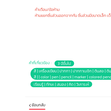
คำเตือน/ข้อห้าม:
ห้ามแยกชิ้นส่วนออกจากกัน ชิ้นส่วนมีขนาดเล็ก เด
คำที่เกี่ยวข้อง :
3 ปีขึ้นไป
สี | เครื่องเขียน | ปากกา | ปากกาเมจิก | ดินสอ | ดิน
สี | | color | pen | pencil | marker | colored pen
เรียนรู้ | ทักษะ | สมอง | คิด | วิเคาระห์
ย้อนกลับ