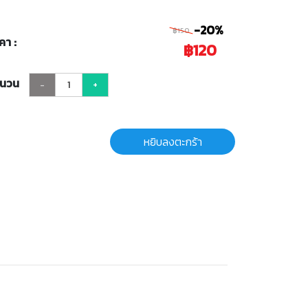
-20%
฿150
คา :
฿120
ำนวน
-
+
หยิบลงตะกร้า