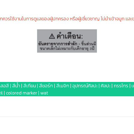
็กควรใช้งานในการดูแลของผู้ปกครอง หรือผู้เชี่ยวชาญ ไม่นำเข้าจมูก และ
สอสี | สีน้ำ | สีเทียน | สีชอร์ก | สีเมจิก | อุปกรณ์ศิลปะ | ศิลปะ | กรรไกร 
cil | colored marker | wat