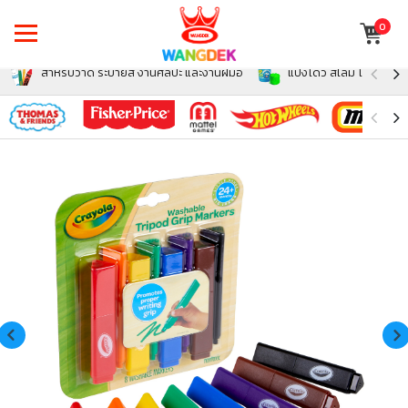
0
สำหรับวาด ระบายสี งานศิลปะ และงานฝีมือ
แป้งโดว์ สไลม์ โฟม สำหรั