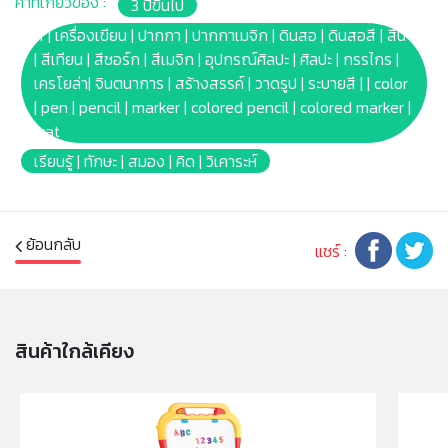
คำที่เกี่ยวข้อง :
3 ปีขึ้นไป
จากเสื้อผ้าที่ซักได้
* หากเลอะเสื้อผ้า ควรซักทันทีที่เลอะด้วยน้ำร้อน ห้ามใช้น้ำยา
สี | เครื่องเขียน | ปากกา | ปากกาเมจิก | ดินสอ | ดินสอสี | สีน้ำ
ฟอกขาว หรือน้ำยาฟอกผ้าขาวคลอรีน บลีช ซักซ้ำอีกครั้ง
| สีเทียน | สีชอร์ก | สีเมจิก | อุปกรณ์ศิลปะ | ศิลปะ | กรรไกร |
หากคราบเลอะยังไม่หมด
เครโยล่า| จินตนาการ | สร้างสรรค์ | วาดรูป | ระบายสี | | color
* หลีกเลี่ยกการใช้งานสีบนวอลล์เปเปอร์ ผนังที่ทาสี ไม้ ไวนิล
| pen | pencil | marker | colored pencil | colored marker |
พรม และวัสดุอื่นๆที่ไม่สามารถซักล้างได้
wat
* หลังจากการทำความสะอาด สีอาจยังหลงเหลือจางๆ ขึ้นอยู่
เรียนรู้ | ทักษะ | สมอง | คิด | วิเคาระห์
กับวัสดุที่เลอะ ถือเป็นปกติ
* ไม่มีสารพิษ ปลอดภัย 100%
* ไม่เหมาะกับเด็กอายุต่ำกว่า 24เดือน ห้ามนำเข้าปาก หู จมูก
ย้อนกลับ
และข้วางปา ควรอยู่ในการดูแลของผู้ปกครอง
แชร์ :
* บาร์โค้ด: 071662213862
* Product size: -
* Package size: [Blister box] (W)18.42 x(L)2.38
x(H)19.05cm.
สินค้าใกล้เคียง
* Product Weight: 0.16kg.
* สีของภาพ และรูปบรรจุภัณฑ์ของสินค้าบนหน้าจอ อาจ
แตกต่างกับของจริง
* เหมาะสำหรับ เด็กอายุ 2-3ปีขึ้นไป