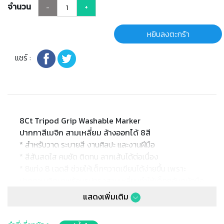
จำนวน
-
+
หยิบลงตะกร้า
แชร์ :
8Ct Tripod Grip Washable Marker
ปากกาสีเมจิก สามเหลี่ยม ล้างออกได้ 8สี
* สำหรับวาด ระบายสี งานศิลปะ และงานฝีมือ
* สีสันสดใส คมชัด ติดทน ลากเส้นได้ต่อเนื่อง
* 8แท่ง 8 เฉดสี ช่วยให้เด็กๆวาดเขียนได้ง่ายขึ้น เพราะ
ปากกาเมจิกมาพร้อมรูปทรงสามเหลี่ยมทำให้เด็กๆจับถนัดมือ
ไม่หลุดลื่นง่ายเหมือนแท่งกลม แล้วยังช่วยเสริมพัฒนาการ
แสดงเพิ่มเติม
ของกล้ามเนื้ออีกด้วย
* สีล้างออกได้ สามารถล้างสีออกจากผิวหนัง หรือซักออก