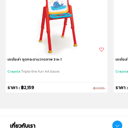
หมายเหตุ:
สินค้าอาจมีการเปลี่ยนแปลงลวดลาย สีสันบนผลิตภัณฑ์ หรือ
แพ็คเกจโดยร้านฯอาจไม่สามารถแจ้งให้ทราบล่วงหน้า และสี
ของผลิตภัณฑ์ที่แสดงบนเว็บไซต์อาจมีความแตกต่างกันจาก
การตั้งค่าการแสดงผลสีของแต่ละหน้าจอ
คำเตือน/ข้อห้าม:
ห้ามแยกชิ้นส่วนออกจากกัน ชิ้นส่วนมีขนาดเล็ก เด็กควรใช้
เครโยล่า ชุดกระดานวาดภาพ 3 in 1
เครโยล่
งานในการดูแลของผู้ปกครอง หรือผู้เชี่ยวชาญ ไม่นำเข้าจมูก
และขว้างปา
Crayola
Triple the fun Art Easel
Crayol
ราคา : ฿2,159
ราคา 
฿3,895
เกี่ยวกับเรา