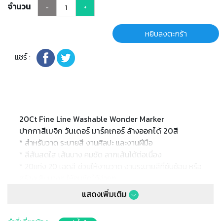
จำนวน
-
+
หยิบลงตะกร้า
แชร์ :
20Ct Fine Line Washable Wonder Marker
ปากกาสีเมจิก วันเดอร์ มาร์คเกอร์ ล้างออกได้ 20สี
* สำหรับวาด ระบายสี งานศิลปะ และงานฝีมือ
* สีสันสดใส เส้นบาง คมชัด ลากเส้นได้ต่อเนื่อง
* 20แท่ง 20 เฉดสี ช่วยให้งานวาด งานระบายสีที่ซับซ้อน หรือ
สร้างเส้นบางๆ ให้คมชัดได้ง่ายๆ
* สีล้างออกได้ สามารถล้างสีออกจากผิวหนัง หรือซักออก
แสดงเพิ่มเติม
จากเสื้อผ้าที่ซักได้
* หากเลอะเสื้อผ้า ควรซักทันทีที่เลอะด้วยน้ำร้อน ห้ามใช้น้ำยา