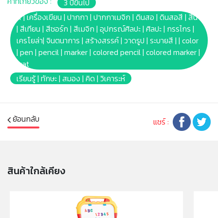
คำที่เกี่ยวข้อง :
3 ปีขึ้นไป
ฟอกขาว หรือน้ำยาฟอกผ้าขาวคลอรีน บลีช ซักซ้ำอีกครั้ง
หากคราบเลอะยังไม่หมด
สี | เครื่องเขียน | ปากกา | ปากกาเมจิก | ดินสอ | ดินสอสี | สีน้ำ
* หลีกเลี่ยกการใช้งานสีบนวอลล์เปเปอร์ ผนังที่ทาสี ไม้ ไวนิล
| สีเทียน | สีชอร์ก | สีเมจิก | อุปกรณ์ศิลปะ | ศิลปะ | กรรไกร |
พรม และวัสดุอื่นๆที่ไม่สามารถซักล้างได้
เครโยล่า| จินตนาการ | สร้างสรรค์ | วาดรูป | ระบายสี | | color
* หลังจากการทำความสะอาด สีอาจยังหลงเหลือจางๆ ขึ้นอยู่
| pen | pencil | marker | colored pencil | colored marker |
กับวัสดุที่เลอะ ถือเป็นปกติ
wat
* ไม่มีสารพิษ ปลอดภัย 100%
เรียนรู้ | ทักษะ | สมอง | คิด | วิเคาระห์
* ไม่เหมาะกับเด็กอายุต่ำกว่า 36เดือน ห้ามนำเข้าปาก หู จมูก
และข้วางปา ควรอยู่ในการดูแลของผู้ปกครอง
* บาร์โค้ด: 071662500856
ย้อนกลับ
* Product size: (W)1 x(L)1 x(H)17.59cm.
แชร์ :
* Package size: [Blister box] (W)21.59 x(L)1.19
x(H)18.58cm.
* Product Weight: 0.16kg.
* สีของภาพ และรูปบรรจุภัณฑ์ของสินค้าบนหน้าจอ อาจ
สินค้าใกล้เคียง
แตกต่างกับของจริง
* เหมาะสำหรับ เด็กอายุ 3ปีขึ้นไป
หมายเหตุ: