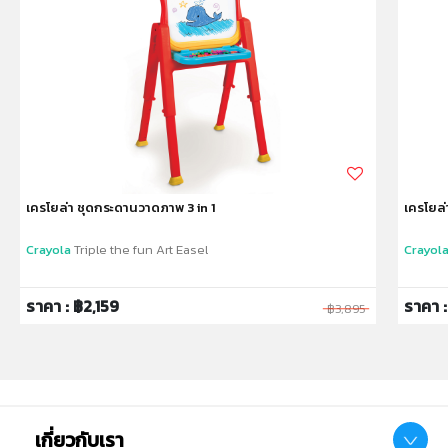
สินค้าอาจมีการเปลี่ยนแปลงลวดลาย สีสันบนผลิตภัณฑ์ หรือ
แพ็คเกจโดยร้านฯอาจไม่สามารถแจ้งให้ทราบล่วงหน้า และสี
ของผลิตภัณฑ์ที่แสดงบนเว็บไซต์อาจมีความแตกต่างกันจาก
การตั้งค่าการแสดงผลสีของแต่ละหน้าจอ
คำเตือน/ข้อห้าม:
ห้ามแยกชิ้นส่วนออกจากกัน ชิ้นส่วนมีขนาดเล็ก เด็กควรใช้
งานในการดูแลของผู้ปกครอง หรือผู้เชี่ยวชาญ ไม่นำเข้าจมูก
และขว้างปา
เครโยล่า ชุดกระดานวาดภาพ 3 in 1
เครโยล่
Crayola
Triple the fun Art Easel
Crayol
ราคา : ฿2,159
ราคา 
฿3,895
เกี่ยวกับเรา