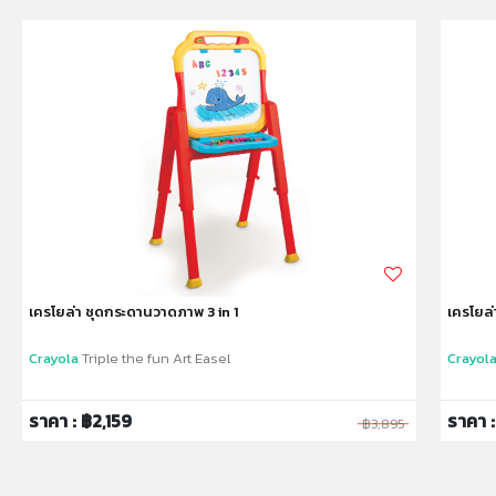
* เหมาะสำหรับ เด็กอายุ 3ปีขึ้นไป
หมายเหตุ:
สินค้าอาจมีการเปลี่ยนแปลงลวดลาย สีสันบนผลิตภัณฑ์ หรือ
แพ็คเกจโดยร้านฯอาจไม่สามารถแจ้งให้ทราบล่วงหน้า และสี
ของผลิตภัณฑ์ที่แสดงบนเว็บไซต์อาจมีความแตกต่างกันจาก
การตั้งค่าการแสดงผลสีของแต่ละหน้าจอ
คำเตือน/ข้อห้าม:
ห้ามแยกชิ้นส่วนออกจากกัน ชิ้นส่วนมีขนาดเล็ก เด็กควรใช้
งานในการดูแลของผู้ปกครอง หรือผู้เชี่ยวชาญ ไม่นำเข้าจมูก
และขว้างปา
เครโยล่า ชุดกระดานวาดภาพ 3 in 1
เครโยล่
Crayola
Triple the fun Art Easel
Crayol
ราคา : ฿2,159
ราคา 
฿3,895