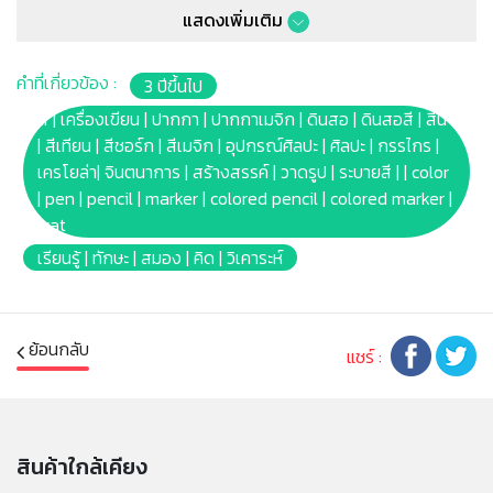
* สีล้างออกได้ สามารถล้างสีออกจากผิวหนัง หรือซักออก
แสดงเพิ่มเติม
จากเสื้อผ้าที่ซักได้ และผนังบ้านที่ทาสีแล้ว!!ได้อีกด้วย
* หากเลอะเสื้อผ้า ควรซักทันทีที่เลอะด้วยน้ำร้อน ห้ามใช้น้ำยา
คำที่เกี่ยวข้อง :
3 ปีขึ้นไป
ฟอกขาว หรือน้ำยาฟอกผ้าขาวคลอรีน บลีช ซักซ้ำอีกครั้ง
หากคราบเลอะยังไม่หมด
สี | เครื่องเขียน | ปากกา | ปากกาเมจิก | ดินสอ | ดินสอสี | สีน้ำ
* หลีกเลี่ยกการใช้งานสีบนวอลล์เปเปอร์ ไม้ ไวนิล พรม และ
| สีเทียน | สีชอร์ก | สีเมจิก | อุปกรณ์ศิลปะ | ศิลปะ | กรรไกร |
วัสดุอื่นๆที่ไม่สามารถซักล้างได้
เครโยล่า| จินตนาการ | สร้างสรรค์ | วาดรูป | ระบายสี | | color
* หลังจากการทำความสะอาด สีอาจยังหลงเหลือจางๆ ขึ้นอยู่
| pen | pencil | marker | colored pencil | colored marker |
กับวัสดุที่เลอะ ถือเป็นปกติ
wat
* ไม่มีสารพิษ ปลอดภัย 100%
เรียนรู้ | ทักษะ | สมอง | คิด | วิเคาระห์
* ไม่เหมาะกับเด็กอายุต่ำกว่า 36เดือน ห้ามนำเข้าปาก หู จมูก
และข้วางปา ควรอยู่ในการดูแลของผู้ปกครอง
* บาร์โค้ด: 071662078515
ย้อนกลับ
* Product size: (W)1.2 x(L)1.2 x(H)16cm.
แชร์ :
* Package size: [Blister box] (W)16.04 x(L)1.59
x(H)16.99cm.
* Product Weight: 0.16kg.
* สีของภาพ และรูปบรรจุภัณฑ์ของสินค้าบนหน้าจอ อาจ
สินค้าใกล้เคียง
แตกต่างกับของจริง