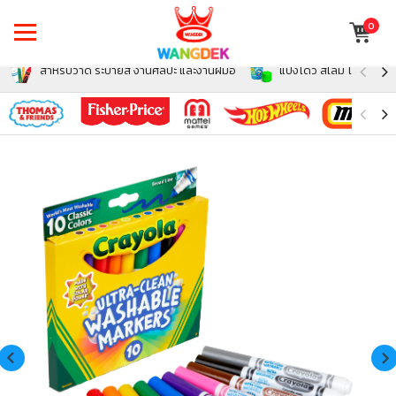
0
สำหรับวาด ระบายสี งานศิลปะ และงานฝีมือ
แป้งโดว์ สไลม์ โฟม สำหรั