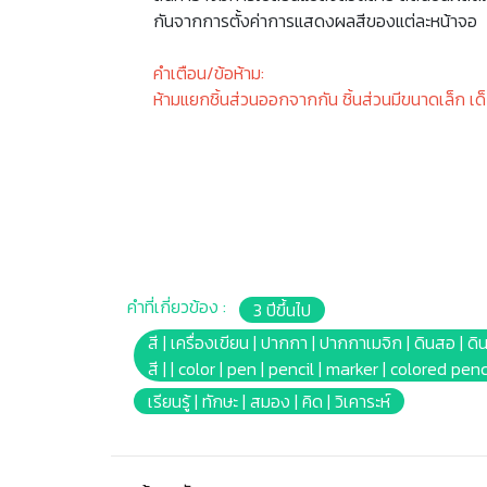
กันจากการตั้งค่าการแสดงผลสีของแต่ละหน้าจอ
คำเตือน/ข้อห้าม:
ห้ามแยกชิ้นส่วนออกจากกัน ชิ้นส่วนมีขนาดเล็ก เด
คำที่เกี่ยวข้อง :
3 ปีขึ้นไป
สี | เครื่องเขียน | ปากกา | ปากกาเมจิก | ดินสอ | ดิน
สี | | color | pen | pencil | marker | colored pen
เรียนรู้ | ทักษะ | สมอง | คิด | วิเคาระห์