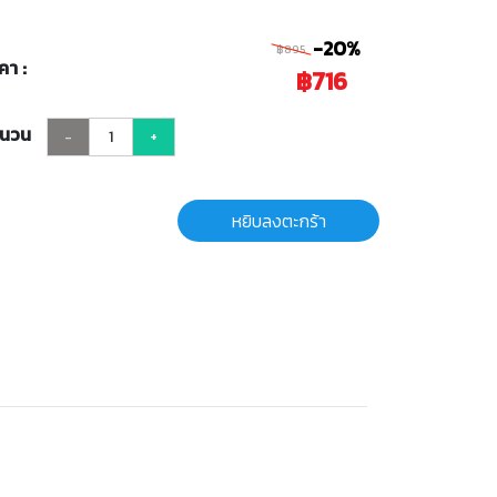
-20%
฿895
คา :
฿716
ำนวน
-
+
หยิบลงตะกร้า