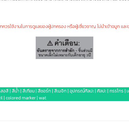
็กควรใช้งานในการดูแลของผู้ปกครอง หรือผู้เชี่ยวชาญ ไม่นำเข้าจมูก และ
สอสี | สีน้ำ | สีเทียน | สีชอร์ก | สีเมจิก | อุปกรณ์ศิลปะ | ศิลปะ | กรรไกร 
cil | colored marker | wat