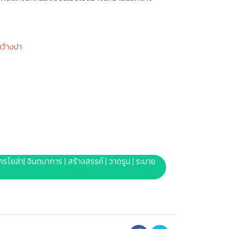
ขว้างปา
| เครโยล่า| จินตนาการ | สร้างสรรค์ | วาดรูป | ระบาย