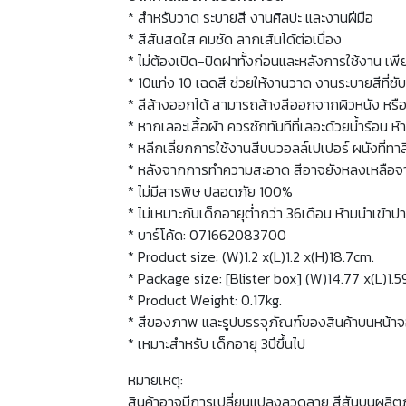
* สำหรับวาด ระบายสี งานศิลปะ และงานฝีมือ
* สีสันสดใส คมชัด ลากเส้นได้ต่อเนื่อง
* ไม่ต้องเปิด-ปิดฝาทั้งก่อนและหลังการใช้งาน 
* 10แท่ง 10 เฉดสี ช่วยให้งานวาด งานระบายสีที่ซ
* สีล้างออกได้ สามารถล้างสีออกจากผิวหนัง หรือซ
* หากเลอะเสื้อผ้า ควรซักทันทีที่เลอะด้วยน้ำร้อ
* หลีกเลี่ยกการใช้งานสีบนวอลล์เปเปอร์ ผนังที่ทาสี
* หลังจากการทำความสะอาด สีอาจยังหลงเหลือจางๆ ข
* ไม่มีสารพิษ ปลอดภัย 100%
* ไม่เหมาะกับเด็กอายุต่ำกว่า 36เดือน ห้ามนำเข้
* บาร์โค้ด: 071662083700
* Product size: (W)1.2 x(L)1.2 x(H)18.7cm.
* Package size: [Blister box] (W)14.77 x(L)1.
* Product Weight: 0.17kg.
* สีของภาพ และรูปบรรจุภัณฑ์ของสินค้าบนหน้า
* เหมาะสำหรับ เด็กอายุ 3ปีขึ้นไป
หมายเหตุ:
สินค้าอาจมีการเปลี่ยนแปลงลวดลาย สีสันบนผลิต