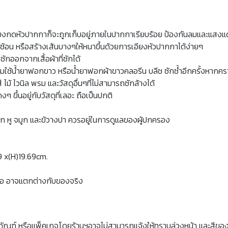
เพียงกดหัวปากกาก็จะถูกเก็บอยู่ภายในปากกาเรียบร้อย ป้องกันลมและแสงแ
ับซ้อน หรือสร้างเส้นบางๆให้หนาขึ้นด้วยการเอียงหัวปากกาได้ง่ายๆ
ักออกจากเสื้อผ้าที่ซักได้
น ห้ามใช้น้ำยาฟอกขาว หรือน้ำยาฟอกผ้าขาวคลอรีน บลีช ซักซ้ำอีกครั้งหากค
 ไม้ ไวนิล พรม และวัสดุอื่นๆที่ไม่สามารถซักล้างได้
ึ้นอยู่กับวัสดุที่เลอะ ถือเป็นปกติ
าปาก หู จมูก และข้วางปา ควรอยู่ในการดูแลของผู้ปกครอง
59 x(H)19.69cm.
จอ อาจแตกต่างกับของจริง
ภัณฑ์ หรือแพ็คเกจโดยร้านฯอาจไม่สามารถแจ้งให้ทราบล่วงหน้า และสีขอ