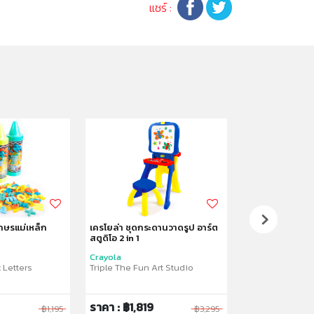
แชร์ :
ักษรแม่เหล็ก
เครโยล่า ชุดกระดานวาดรูป อาร์ต
เครโยล่า ชุดขาต
สตูดิโอ 2 in 1
สร้างงานศิลปะ
Crayola
Crayola
 Letters
Triple The Fun Art Studio
Creative Fun Do
ราคา : ฿1,819
ราคา : ฿2,53
฿1,195
฿3,295