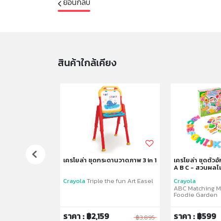
ย้อนกลับ
สินค้าใกล้เคียง
 24สี
เครโยล่า ชุดกระดานวาดภาพ 3 in 1
เครโยล่า ชุดตัวอั
A B C - สวนผลไม
Crayola
Triple the fun Art Easel
Crayola
ncil
ABC Matching M
Foodie Garden
ราคา : ฿2,159
ราคา : ฿599
฿295
฿3,895