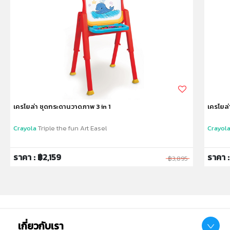
หมายเหตุ:
สินค้าอาจมีการเปลี่ยนแปลงลวดลาย สีสันบนผลิตภัณฑ์ หรือ
แพ็คเกจโดยร้านฯอาจไม่สามารถแจ้งให้ทราบล่วงหน้า และสี
ของผลิตภัณฑ์ที่แสดงบนเว็บไซต์อาจมีความแตกต่างกันจาก
การตั้งค่าการแสดงผลสีของแต่ละหน้าจอ
คำเตือน/ข้อห้าม:
ห้ามแยกชิ้นส่วนออกจากกัน ชิ้นส่วนมีขนาดเล็ก เด็กควรใช้
เครโยล่า ชุดกระดานวาดภาพ 3 in 1
เครโยล่
งานในการดูแลของผู้ปกครอง หรือผู้เชี่ยวชาญ ไม่นำเข้าจมูก
และขว้างปา
Crayola
Triple the fun Art Easel
Crayol
ราคา : ฿2,159
ราคา 
฿3,895
เกี่ยวกับเรา