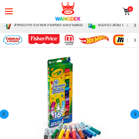
0
สำหรับวาด ระบายสี งานศิลปะ และงานฝีมือ
แป้งโดว์ สไลม์ โฟม สำหรั