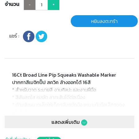
จำนวน
-
+
หยิบลงตะกร้า
แชร์ :
16Ct Broad Line Pip Squeaks Washable Marker
ปากกาสีเมจิกปิ๊ป สควิค ล้างออกได้ 16สี
* สำหรับวาด ระบายสี งานศิลปะ และงานฝีมือ
* สีสันสดใส คมชัด ลากเส้นได้ต่อเนื่อง
* ด้ามจับขนาดเล็กให้เด็กๆจับถนัดมือ เหมาะกับมือเล็กๆของ
พวกเขา
* 16แท่ง 16 เฉดสี ช่วยให้งานวาด งานระบายสีที่ซับซ้อน หรือ
แสดงเพิ่มเติม
สร้างเส้นหนาๆ ได้ง่ายๆ
* สีล้างออกได้ สามารถล้างสีออกจากผิวหนัง หรือซักออก