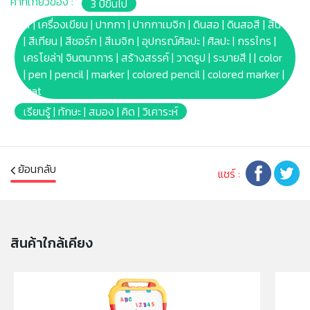
คำที่เกี่ยวข้อง :
3 ปีขึ้นไป
จากเสื้อผ้าที่ซักได้
* หากเลอะเสื้อผ้า ควรซักทันทีที่เลอะด้วยน้ำร้อน ห้ามใช้น้ำยา
สี | เครื่องเขียน | ปากกา | ปากกาเมจิก | ดินสอ | ดินสอสี | สีน้ำ
ฟอกขาว หรือน้ำยาฟอกผ้าขาวคลอรีน บลีช ซักซ้ำอีกครั้ง
| สีเทียน | สีชอร์ก | สีเมจิก | อุปกรณ์ศิลปะ | ศิลปะ | กรรไกร |
หากคราบเลอะยังไม่หมด
เครโยล่า| จินตนาการ | สร้างสรรค์ | วาดรูป | ระบายสี | | color
* หลีกเลี่ยกการใช้งานสีบนวอลล์เปเปอร์ ผนังที่ทาสี ไม้ ไวนิล
| pen | pencil | marker | colored pencil | colored marker |
พรม และวัสดุอื่นๆที่ไม่สามารถซักล้างได้
wat
* หลังจากการทำความสะอาด สีอาจยังหลงเหลือจางๆ ขึ้นอยู่
เรียนรู้ | ทักษะ | สมอง | คิด | วิเคาระห์
กับวัสดุที่เลอะ ถือเป็นปกติ
* ไม่มีสารพิษ ปลอดภัย 100%
* ไม่เหมาะกับเด็กอายุต่ำกว่า 36เดือน ห้ามนำเข้าปาก หู จมูก
ย้อนกลับ
และข้วางปา ควรอยู่ในการดูแลของผู้ปกครอง
แชร์ :
* บาร์โค้ด: 071662087036
* Product size: (W)1 x(L)1 x(H)11cm.
* Package size: [Blister box] (W)11.75 x(L)1.75
x(H)29.21cm.
สินค้าใกล้เคียง
* Product Weight: 0.2kg.
* สีของภาพ และรูปบรรจุภัณฑ์ของสินค้าบนหน้าจอ อาจ
แตกต่างกับของจริง
* เหมาะสำหรับ เด็กอายุ 3ปีขึ้นไป