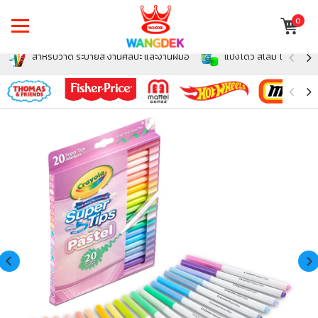
0
สำหรับวาด ระบายสี งานศิลปะ และงานฝีมือ
แป้งโดว์ สไลม์ โฟม สำหรั