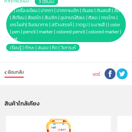
คำที่เกี่ยวข้อง :
3 ปีขึ้นไป
* หากเลอะเสื้อผ้า ควรซักทันทีที่เลอะด้วยน้ำร้อน ห้ามใช้น้ำยา
ฟอกขาว หรือน้ำยาฟอกผ้าขาวคลอรีน บลีช ซักซ้ำอีกครั้ง
สี | เครื่องเขียน | ปากกา | ปากกาเมจิก | ดินสอ | ดินสอสี | สีน้ำ
หากคราบเลอะยังไม่หมด
| สีเทียน | สีชอร์ก | สีเมจิก | อุปกรณ์ศิลปะ | ศิลปะ | กรรไกร |
* หลีกเลี่ยกการใช้งานสีบนวอลล์เปเปอร์ ผนังที่ทาสี ไม้ ไวนิล
เครโยล่า| จินตนาการ | สร้างสรรค์ | วาดรูป | ระบายสี | | color
พรม และวัสดุอื่นๆที่ไม่สามารถซักล้างได้
| pen | pencil | marker | colored pencil | colored marker |
* หลังจากการทำความสะอาด สีอาจยังหลงเหลือจางๆ ขึ้นอยู่
wat
กับวัสดุที่เลอะ ถือเป็นปกติ
เรียนรู้ | ทักษะ | สมอง | คิด | วิเคาระห์
* ไม่มีสารพิษ ปลอดภัย 100%
* ไม่เหมาะกับเด็กอายุต่ำกว่า 36เดือน ห้ามนำเข้าปาก หู จมูก
และข้วางปา ควรอยู่ในการดูแลของผู้ปกครอง
ย้อนกลับ
* บาร์โค้ด: 071662175160
แชร์ :
* Product size: (W)1 x(L)1 x(H)17cm.
* Package size: [Blister box] (W)17.46 x(L)1.27
x(H)27.15cm.
* Product Weight: 0.21kg.
สินค้าใกล้เคียง
* สีของภาพ และรูปบรรจุภัณฑ์ของสินค้าบนหน้าจอ อาจ
แตกต่างกับของจริง
* เหมาะสำหรับ เด็กอายุ 3ปีขึ้นไป