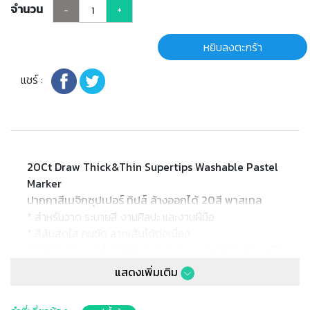
จำนวน
-
+
หยิบลงตะกร้า
แชร์ :
20Ct Draw Thick&Thin Supertips Washable Pastel
Marker
ปากกาสีเมจิกซุปเปอร์ ทิปส์ ล้างออกได้ 20สี พาสเทล
* สำหรับวาด ระบายสี งานศิลปะ และงานฝีมือ
* สีสันสดใส คมชัด ลากเส้นได้ต่อเนื่อง
* 20แท่ง 20 เฉดสี ช่วยให้งานวาด งานระบายสีที่ซับซ้อน หรือ
สร้างเส้นบางๆให้หนาขึ้นด้วยการเอียงหัวปากกาได้ง่ายๆ
แสดงเพิ่มเติม
* สีล้างออกได้ สามารถล้างสีออกจากผิวหนัง หรือซักออก
จากเสื้อผ้าที่ซักได้