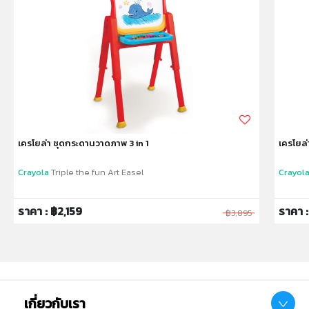
หมายเหตุ:
สินค้าอาจมีการเปลี่ยนแปลงลวดลาย สีสันบนผลิตภัณฑ์ หรือ
แพ็คเกจโดยร้านฯอาจไม่สามารถแจ้งให้ทราบล่วงหน้า และสี
ของผลิตภัณฑ์ที่แสดงบนเว็บไซต์อาจมีความแตกต่างกันจาก
การตั้งค่าการแสดงผลสีของแต่ละหน้าจอ
คำเตือน/ข้อห้าม:
ห้ามแยกชิ้นส่วนออกจากกัน ชิ้นส่วนมีขนาดเล็ก เด็กควรใช้
งานในการดูแลของผู้ปกครอง หรือผู้เชี่ยวชาญ ไม่นำเข้าจมูก
เครโยล่า ชุดกระดานวาดภาพ 3 in 1
เครโยล่
และขว้างปา
Crayola
Triple the fun Art Easel
Crayol
ราคา : ฿2,159
ราคา 
฿3,895
เกี่ยวกับเรา