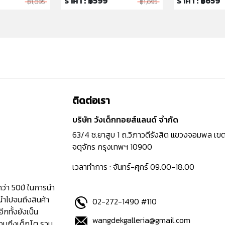
ราคา : ฿599
ราคา : ฿659
฿1,095
฿1,095
ติดต่อเรา
บริษัท วังเด็กทอยส์แลนด์ จำกัด
63/4 ซ.ยาสูบ 1 ถ.วิภาวดีรังสิต แขวงจอมพล เข
จตุจักร กรุงเทพฯ 10900
เวลาทำการ : จันทร์-ศุกร์ 09.00-18.00
กว่า 50ปี ในการนำ
นำไปจนถึงสินค้า
02-272-1490 #110
อีกทั้งยังเป็น
wangdekgalleria@gmail.com
ปจนถึงเด็กโต รวม