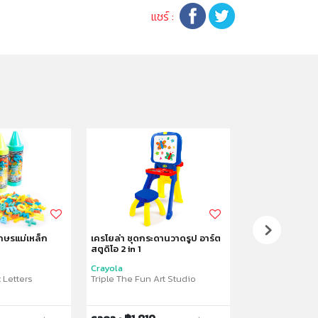
แชร์ :
ักษรแม่เหล็ก
เครโยล่า ชุดกระดานวาดรูป อาร์ต
เครโยล่า ชุดขาต
สตูดิโอ 2 in 1
สร้างงานศิลปะ
Crayola
Crayola
 Letters
Triple The Fun Art Studio
Creative Fun Do