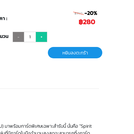
-20%
฿350
คา :
฿280
ำนวน
-
+
หยิบลงตะกร้า
 มาพร้อมการ์ดพิเศษเฉพาะสำรับนี้ นั่นคือ "Spirit
ู้เล่นที่มีการ์ดในมือจำนวนสูงสุดจะสามารถทิ้งการ์ด