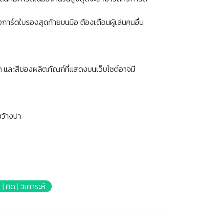
้งการ์ดใบรองสุดท้ายบนมือ ต้องเตือนผู้เล่นคนอื่น
 และสีของผลิตภัณฑ์ที่แสดงบนเว็บไซต์อาจมี
ขว้างปา
 | คิด | วิเคาระห์