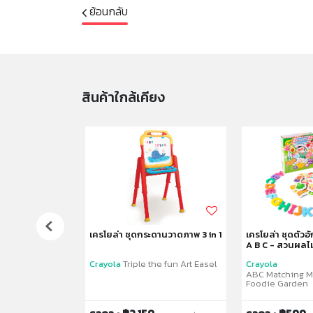
ย้อนกลับ
สินค้าใกล้เคียง
 24สี
เครโยล่า ชุดกระดานวาดภาพ 3 in 1
เครโยล่า ชุดตัวอั
A B C - สวนผลไม
Crayola
Triple the fun Art Easel
Crayola
ncil
ABC Matching M
Foodie Garden