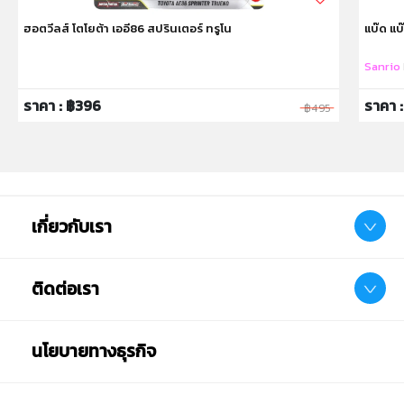
ฮอตวีลส์ โตโยต้า เออี86 สปรินเตอร์ ทรูโน
แบ๊ด แบ๊
Sanrio
ราคา : ฿396
ราคา 
฿495
เกี่ยวกับเรา
ติดต่อเรา
นโยบายทางธุรกิจ