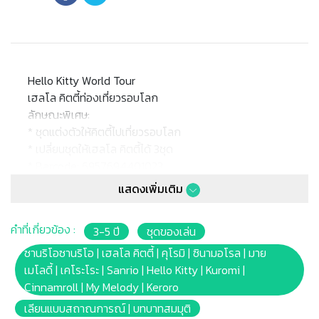
Hello Kitty World Tour
เฮลโล คิตตี้ท่องเที่ยวรอบโลก
ลักษณะพิเศษ:
* ชุดแต่งตัวให้คิตตี้ไปเที่ยวรอบโลก
* เปลี่ยนชุดให้เฮลโล คิตตี้ได้ 3ชุด
* Barcode: 6957694401023
* ขนาดแพ็คเกจ 27x5.5 x17cm.
แสดงเพิ่มเติม
* เหมาะสำหรับเด็กอายุ 3 ปีขึ้นไป
คำที่เกี่ยวข้อง :
3-5 ปี
ชุดของเล่น
หมายเหตุ:
สินค้าอาจมีการเปลี่ยนแปลงลวดลาย สีสันบนผลิตภัณฑ์ หรือ
ซานริโอซานริโอ | เฮลโล คิตตี้ | คุโรมิ | ซินามอโรล | มาย
แพ็คเกจโดยร้านฯอาจไม่สามารถแจ้งให้ทราบล่วงหน้า และสี
เมโลดี้ | เคโระโระ | Sanrio | Hello Kitty | Kuromi |
ของผลิตภัณฑ์ที่แสดงบนเว็บไซต์อาจมีความแตกต่างกันจาก
Cinnamroll | My Melody | Keroro
การตั้งค่าการแสดงผลสีของแต่ละหน้าจอ
เลียนแบบสถาณการณ์ | บทบาทสมมุติ