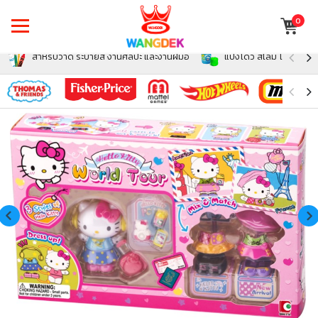
0
สำหรับวาด ระบายสี งานศิลปะ และงานฝีมือ
แป้งโดว์ สไลม์ โฟม สำหรั