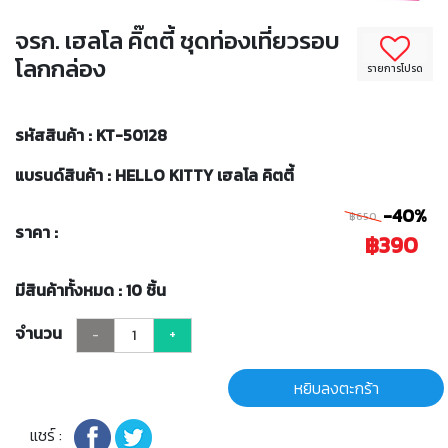
จรก. เฮลโล คิ๊ตตี้ ชุดท่องเที่ยวรอบ
โลกกล่อง
รายการโปรด
รหัสสินค้า : KT-50128
แบรนด์สินค้า : HELLO KITTY เฮลโล คิตตี้
-40%
฿650
ราคา :
฿390
มีสินค้าทั้งหมด : 10 ชิ้น
จำนวน
-
+
หยิบลงตะกร้า
แชร์ :