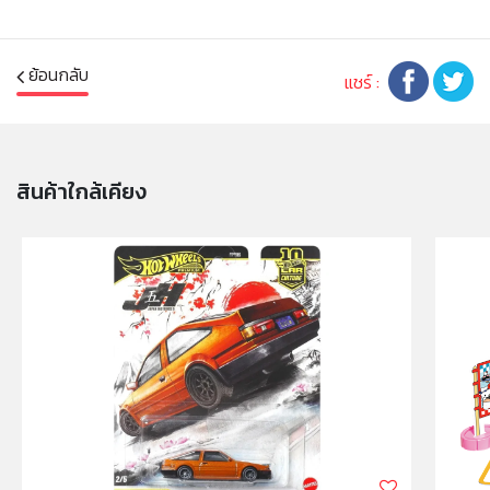
คำเตือน/ข้อห้าม:
ห้ามแยกชิ้นส่วนออกจากกัน ชิ้นส่วนมีขนาดเล็ก เด็กควรใช้
ย้อนกลับ
งานในการดูแลของผู้ปกครอง หรือผู้เชี่ยวชาญ ไม่นำเข้าจมูก
แชร์ :
และขว้างปา
สินค้าใกล้เคียง