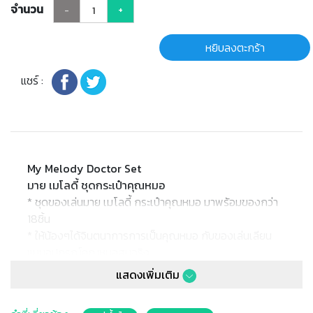
จำนวน
-
+
หยิบลงตะกร้า
แชร์ :
My Melody Doctor Set
มาย เมโลดี้ ชุดกระเป๋าคุณหมอ
* ชุดของเล่นมาย เมโลดี้ กระเป๋าคุณหมอ มาพร้อมของกว่า
18ชิ้น
* ให้น้องๆได้จินตนาการการเป็นคุณหมอ กับของเล่นเลียน
แบบอุปกรณ์คุณหมอสมจริง
* ในชุดประกอบด้วย
แสดงเพิ่มเติม
กระเป๋า ถาดวางอุปกรณ์ เข็มฉีดยา เทอร์โมมิเตอร์ ขวดยา หู
ฟังคุณหมอ ที่ตรวจความดันเดือด บัตรเวชระเบียน และ