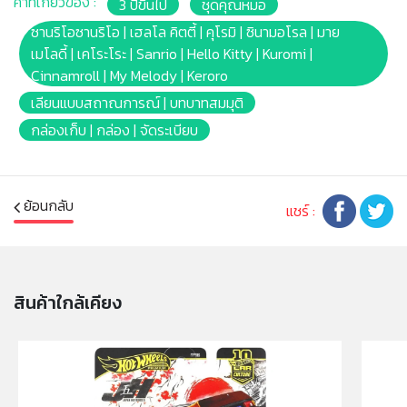
คำที่เกี่ยวข้อง :
3 ปีขึ้นไป
ชุดคุณหมอ
สติ๊กเกอร์สำหรับตกแต่ง
* กระเป๋าพกพาได้ ง่ายต่อการจัดเก็บ
ซานริโอซานริโอ | เฮลโล คิตตี้ | คุโรมิ | ซินามอโรล | มาย
* Battery: -
เมโลดี้ | เคโระโระ | Sanrio | Hello Kitty | Kuromi |
* Barcode: 4891479166467
Cinnamroll | My Melody | Keroro
* Product Size: -
เลียนแบบสถาณการณ์ | บทบาทสมมุติ
* Package Size: [Window Box] (W)44 x (D)10 x
กล่องเก็บ | กล่อง | จัดระเบียบ
(H)32cm.
* Product Weight: 400g.
* เหมาะสำหรับเด็กอายุ: 3ปีขึ้นไป
ย้อนกลับ
แชร์ :
หมายเหตุ:
สินค้าอาจมีการเปลี่ยนแปลงลวดลาย สีสันบนผลิตภัณฑ์ หรือ
แพ็คเกจโดยร้านฯอาจไม่สามารถแจ้งให้ทราบล่วงหน้า และสี
ของผลิตภัณฑ์ที่แสดงบนเว็บไซต์อาจมีความแตกต่างกันจาก
สินค้าใกล้เคียง
การตั้งค่าการแสดงผลสีของแต่ละหน้าจอ
คำเตือน/ข้อห้าม:
ห้ามแยกชิ้นส่วนออกจากกัน ชิ้นส่วนมีขนาดเล็ก เด็กควรใช้
งานในการดูแลของผู้ปกครอง หรือผู้เชี่ยวชาญ ไม่นำเข้าจมูก