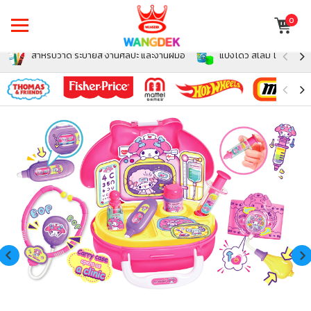
0
สำหรับวาด ระบายสี งานศิลปะ และงานฝีมือ
แป้งโดว์ สไลม์ โฟม สำหรั