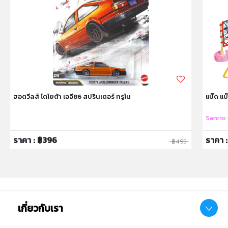
และขว้างปา
ฮอตวีลส์ โตโยต้า เออี86 สปรินเตอร์ ทรูโน
แบ๊ด แบ๊
Sanrio
ราคา : ฿396
ราคา 
฿495
เกี่ยวกับเรา