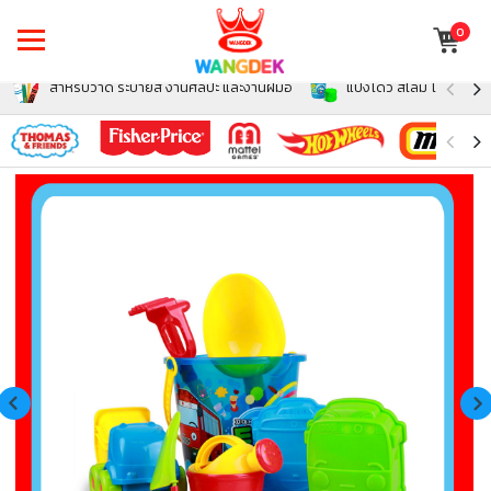
0
สำหรับวาด ระบายสี งานศิลปะ และงานฝีมือ
แป้งโดว์ สไลม์ โฟม สำหรั