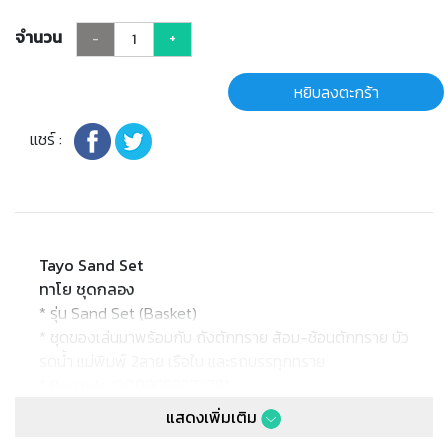
จำนวน
-
+
หยิบลงตะกร้า
แชร์ :
Tayo Sand Set
ทาโย ชุดกลอง
* รุ่น Sand Set (Basket)
* ชุดของเล่นมาพร้อมกับ ถังตักทราย ส้อม-ช้อนตักทราย บัว
รดน้ำ แม่พิมพ์ 2ลาย เรือใบ และรถบรรทุกทราย
* Barcode: 8809059372791
* Product size : (W)5 x (L)17.5 x (H)8cm.
แสดงเพิ่มเติม
* Package size : [Net Bag](W)18 x (L)17 x (H)26cm.