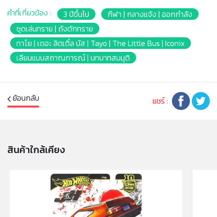
* Product Weight: 760g.
คำที่เกี่ยวข้อง :
3 ปีขึ้นไป
กีฬา | กลางแจ้ง | ออกกำลัง
* Battery: -
* เหมาะสำหรับเด็กอายุ 3ปีชึ้นไป
ชุดเล่นทราย | ถังตักทราย
ทาโย | เดอะ ลิตเติ้ล บัส | Tayo | The Little Bus | Iconix
หมายเหตุ
: สินค้าอาจมีการเปลี่ยนแปลงลวดลาย สีสันบน
เลียนแบบสถาณการณ์ | บทบาทสมมุติ
ผลิตภัณฑ์ หรือแพ็คเกจโดยร้านฯอาจไม่สามารถแจ้งให้ทราบ
ล่วงหน้า และสีของผลิตภัณฑ์ที่แสดงบนเว็บไซต์อาจมีความ
แตกต่างกันจากการตั้งค่าการแสดงผลสีของแต่ละหน้าจอ
คำเตือน/ข้อห้าม
: ห้ามแยกชิ้นส่วนออกจากกัน ชิ้นส่วนมี
ย้อนกลับ
แชร์ :
ขนาดเล็ก เด็กควรใช้งานในการดูแลของผู้ปกครอง หรือผู้
เชี่ยวชาญ ไม่นำเข้าจมูก และขว้างปา
มอก.
: 685 เล่ม1-2562
สินค้าใกล้เคียง