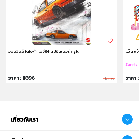
ฮอตวีลส์ โตโยต้า เออี86 สปรินเตอร์ ทรูโน
แบ๊ด แบ๊
Sanrio
ราคา : ฿396
ราคา 
฿495
เกี่ยวกับเรา