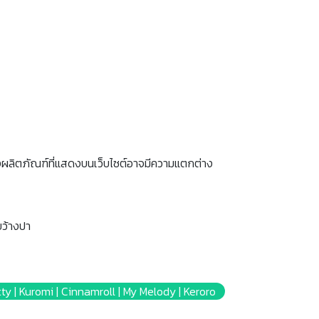
งผลิตภัณฑ์ที่แสดงบนเว็บไซต์อาจมีความแตกต่าง
ขว้างปา
 Kitty | Kuromi | Cinnamroll | My Melody | Keroro