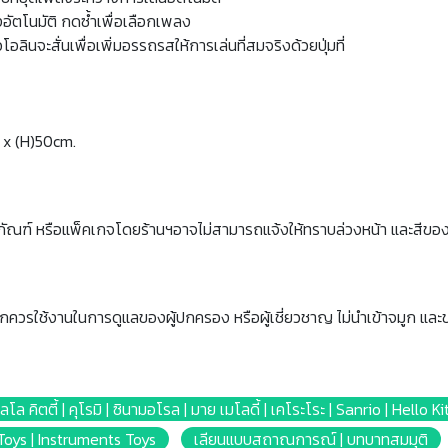
งอัตโนมัติ กดซ้ำเพื่อเลือกเพลง
อลินจะสั่นเพื่อเพิ่มอรรถรสให้การเล่นที่สมจริงด้วยปุ่มที่
 x (H)50cm.
ภัณฑ์ หรือแพ็คเกจโดยร้านฯอาจไม่สามารถแจ้งให้ทราบล่วงหน้า และสีขอ
็กควรใช้งานในการดูแลของผู้ปกครอง หรือผู้เชี่ยวชาญ ไม่นำเข้าจมูก และ
ลโล คิตตี้ | คุโรมิ | ซินามอโรล | มาย เมโลดี้ | เคโระโระ | Sanrio | Hello
 Toys | Instruments Toys
เลียนแบบสถาณการณ์ | บทบาทสมมุติ