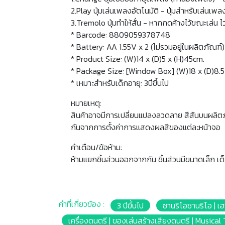
2.Play ปุ่มเล่นเพลงอัตโนมัติ - ปุ่มสำหรับเล่นเพล
3.Tremolo ปุ่มทำให้สั่น - หากกดค้างไว้ขณะเล่น ไวโ
* Barcode: 8809059378748
* Battery: AA 1.55V x 2 (ไม่รวมอยู่ในผลิตภัณฑ์)
* Product Size: (W)14 x (D)5 x (H)45cm.
* Package Size: [Window Box] (W)18 x (D)8.5
* เหมาะสำหรับเด็กอายุ: 3ปีขึ้นไป
หมายเหตุ:
สินค้าอาจมีการเปลี่ยนแปลงลวดลาย สีสันบนผลิต
กันจากการตั้งค่าการแสดงผลสีของแต่ละหน้าจอ
คำเตือน/ข้อห้าม:
ห้ามแยกชิ้นส่วนออกจากกัน ชิ้นส่วนมีขนาดเล็ก เด
คำที่เกี่ยวข้อง :
3 ปีขึ้นไป
ซานริโอซานริโอ | เฮ
เครื่องดนตรี | ของเล่นสร้างเสียงดนตรี | Musical