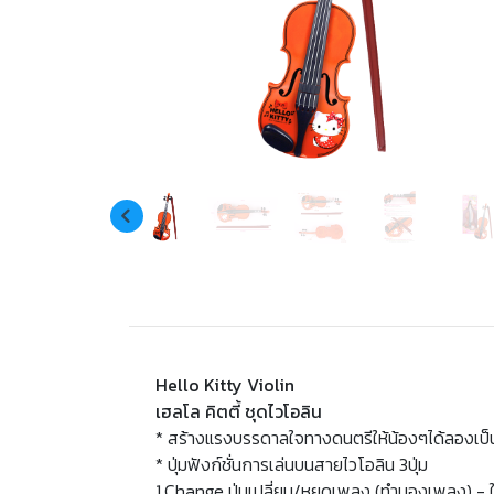
Hello Kitty Violin
เฮลโล คิตตี้ ชุดไวโอลิน
* สร้างแรงบรรดาลใจทางดนตรีให้น้องๆได้ลองเป็นน
* ปุ่มฟังก์ชั่นการเล่นบนสายไวโอลิน 3ปุ่ม
1.Change ปุ่มเปลี่ยน/หยุดเพลง (ทำนองเพลง) - ใ