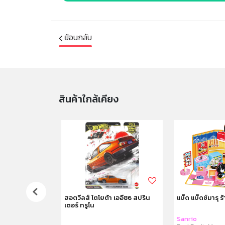
ย้อนกลับ
สินค้าใกล้เคียง
 ชุดกระเป๋าปิกนิก
ฮอตวีลส์ โตโยต้า เออี86 สปริน
แบ๊ด แบ๊ดซ์มารุ ร้
เตอร์ ทรูโน
c Bag Set
Sanrio