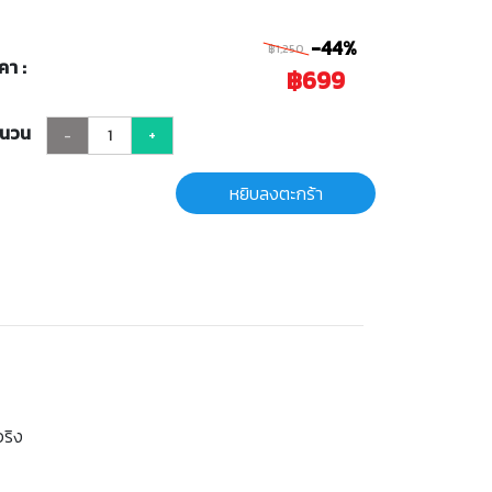
-44%
฿1,250
คา :
฿699
ำนวน
-
+
หยิบลงตะกร้า
จริง