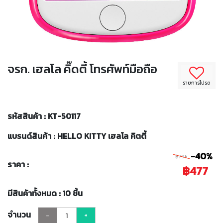
จรก. เฮลโล คิ๊ดตี้ โทรศัพท์มือถือ
รายการโปรด
รหัสสินค้า : KT-50117
แบรนด์สินค้า : HELLO KITTY เฮลโล คิตตี้
-40%
฿795
ราคา :
฿477
มีสินค้าทั้งหมด : 10 ชิ้น
จำนวน
-
+