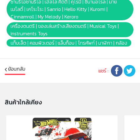
สินค้าอาจมีการเปลี่ยนแปลงลวดลาย สีสันบนผลิตภัณฑ์ หรือ
ซานริโอซานริโอ | เฮลโล คิตตี้ | คุโรมิ | ซินามอโรล | มาย
แพ็คเกจโดยร้านฯอาจไม่สามารถแจ้งให้ทราบล่วงหน้า และสี
เมโลดี้ | เคโระโระ | Sanrio | Hello Kitty | Kuromi |
ของผลิตภัณฑ์ที่แสดงบนเว็บไซต์อาจมีความแตกต่างกันจาก
Cinnamroll | My Melody | Keroro
การตั้งค่าการแสดงผลสีของแต่ละหน้าจอ
เครื่องดนตรี | ของเล่นสร้างเสียงดนตรี | Musical Toys |
Instruments Toys
คำเตือน/ข้อห้าม:
แท็บเล็ต | คอมพิวเตอร์ | แล็บท็อบ | โทรศัพท์ | นาฬิกา | กล้อง
ห้ามแยกชิ้นส่วนออกจากกัน ชิ้นส่วนมีขนาดเล็ก เด็กควรใช้
งานในการดูแลของผู้ปกครอง หรือผู้เชี่ยวชาญ ไม่นำเข้าจมูก
และขว้างปา
ย้อนกลับ
แชร์ :
สินค้าใกล้เคียง