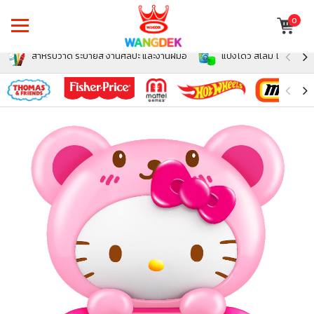
0
สำหรับวาด ระบายสี งานศิลปะ และงานฝีมือ
แป้งโดว์ สไลม์ โฟม สำหรั