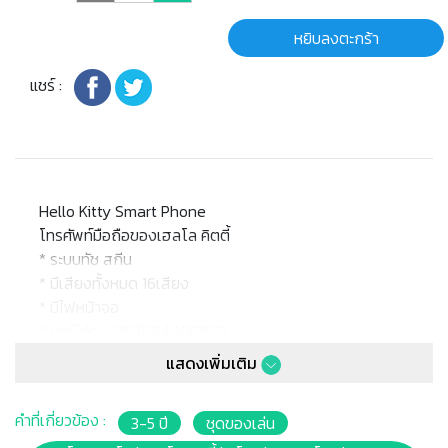
หยิบลงตะกร้า
แชร์ :
Hello Kitty Smart Phone
โทรศัพท์มือถือของเฮลโล คิตตี้
* ระบบทัช สกีน
* มีเสียงทั้งหมด 16เสียง
* มีไฟหน้าจอ
* บาร์โค้ด: 6957694400873
* เหมาะสำหรับเด็กอายุ : 3ปีขึ้นไป
แสดงเพิ่มเติม
* package size: 24.5x 15.5cm.
คำที่เกี่ยวข้อง :
3-5 ปี
ชุดของเล่น
หมายเหตุ: