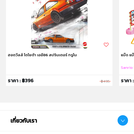
ฮอตวีลส์ โตโยต้า เออี86 สปรินเตอร์ ทรูโน
แบ๊ด แบ๊
Sanrio
ราคา : ฿396
ราคา 
฿495
เกี่ยวกับเรา