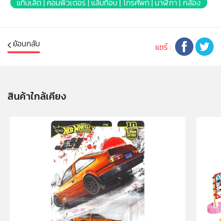
แท็บเล็ต | คอมพิวเตอร์ | แล็บท็อบ | โทรศัพท์ | นาฬิกา | กล้อง
คำเตือน/ข้อห้าม:
ห้ามแยกชิ้นส่วนออกจากกัน ชิ้นส่วนมีขนาดเล็ก เด็กควรใช้
ย้อนกลับ
งานในการดูแลของผู้ปกครอง หรือผู้เชี่ยวชาญ ไม่นำเข้าจมูก
แชร์ :
และขว้างปา
สินค้าใกล้เคียง