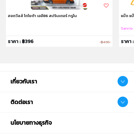
ฮอตวีลส์ โตโยต้า เออี86 สปรินเตอร์ ทรูโน
แบ๊ด แบ๊
Sanrio
ราคา : ฿396
ราคา 
฿495
เกี่ยวกับเรา
ติดต่อเรา
นโยบายทางธุรกิจ