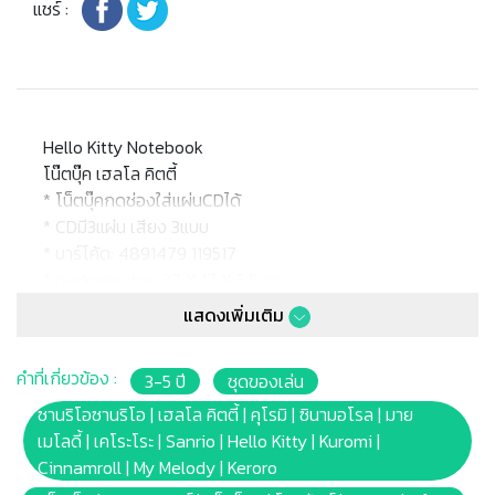
แชร์ :
Hello Kitty Notebook
โน๊ตบุ๊ค เฮลโล คิตตี้
* โน็ตบุ๊คกดช่องใส่แผ่นCDได้
* CDมี3แผ่น เสียง 3แบบ
* บาร์โค้ด: 4891479 119517
* package size: 27 X 17 X 5.5 cm.
* Battery: 3xLR44
แสดงเพิ่มเติม
* เหมาะสำหรับเด็กอายุ: 3ปีขึ้นไป
คำที่เกี่ยวข้อง :
3-5 ปี
ชุดของเล่น
หมายเหตุ:
สินค้าอาจมีการเปลี่ยนแปลงลวดลาย สีสันบนผลิตภัณฑ์ หรือ
ซานริโอซานริโอ | เฮลโล คิตตี้ | คุโรมิ | ซินามอโรล | มาย
แพ็คเกจโดยร้านฯอาจไม่สามารถแจ้งให้ทราบล่วงหน้า และสี
เมโลดี้ | เคโระโระ | Sanrio | Hello Kitty | Kuromi |
ของผลิตภัณฑ์ที่แสดงบนเว็บไซต์อาจมีความแตกต่างกันจาก
Cinnamroll | My Melody | Keroro
การตั้งค่าการแสดงผลสีของแต่ละหน้าจอ