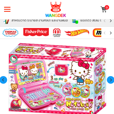
0
สำหรับวาด ระบายสี งานศิลปะ และงานฝีมือ
แป้งโดว์ สไลม์ โฟม สำหรั