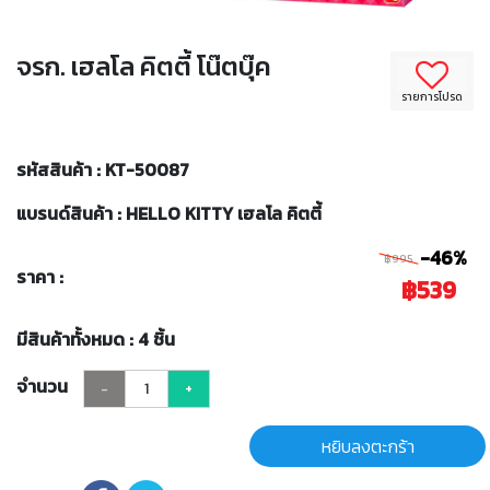
จรก. เฮลโล คิตตี้ โน๊ตบุ๊ค
รายการโปรด
รหัสสินค้า : KT-50087
แบรนด์สินค้า : HELLO KITTY เฮลโล คิตตี้
-46%
฿995
ราคา :
฿539
มีสินค้าทั้งหมด : 4 ชิ้น
จำนวน
-
+
หยิบลงตะกร้า