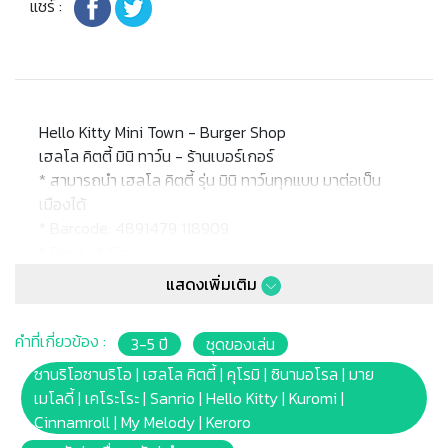
แชร์ :
Hello Kitty Mini Town - Burger Shop
เฮลโล คิตตี้ มินิ ทาว์น - ร้านเบอร์เกอร์
* สามารถนำ เฮลโล คิตตี้ รุ่น มินิ ทาว์นทุกแบบ มาต่อเป็น
เมืองได้
* Barcode: 4891479 118909
* Product Size: -
* Package Size: 28 X 17 X 7.5 cm.
แสดงเพิ่มเติม
* เหมาะสำหรับเด็กอายุ 3ปีขึ้นไป
คำที่เกี่ยวข้อง :
3-5 ปี
ชุดของเล่น
หมายเหตุ:
สินค้าอาจมีการเปลี่ยนแปลงลวดลาย สีสันบนผลิตภัณฑ์ หรือ
ซานริโอซานริโอ | เฮลโล คิตตี้ | คุโรมิ | ซินามอโรล | มาย
แพ็คเกจโดยร้านฯอาจไม่สามารถแจ้งให้ทราบล่วงหน้า และสี
เมโลดี้ | เคโระโระ | Sanrio | Hello Kitty | Kuromi |
ของผลิตภัณฑ์ที่แสดงบนเว็บไซต์อาจมีความแตกต่างกันจาก
Cinnamroll | My Melody | Keroro
การตั้งค่าการแสดงผลสีของแต่ละหน้าจอ