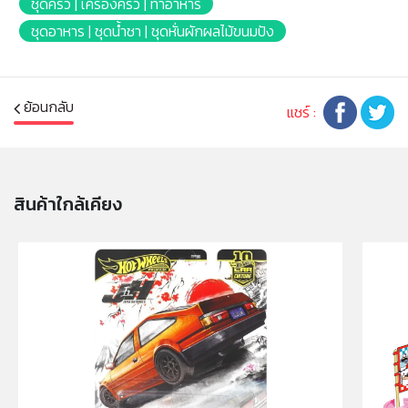
ชุดครัว | เครื่องครัว | ทำอาหาร
ชุดอาหาร | ชุดน้ำชา | ชุดหั่นผักผลไม้ขนมปัง
คำเตือน/ข้อห้าม:
ห้ามแยกชิ้นส่วนออกจากกัน ชิ้นส่วนมีขนาดเล็ก เด็กควรใช้
งานในการดูแลของผู้ปกครอง หรือผู้เชี่ยวชาญ ไม่นำเข้าจมูก
และขว้างปา
ย้อนกลับ
แชร์ :
สินค้าใกล้เคียง