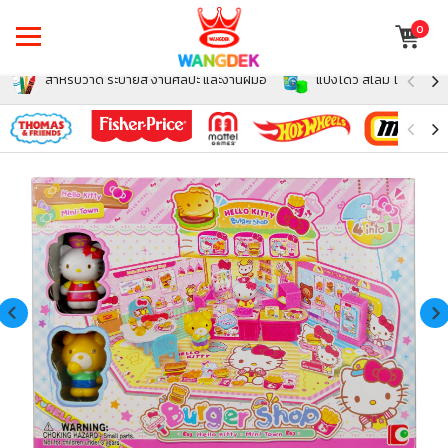
0
สำหรับวาด ระบายสี งานศิลปะ และงานฝีมือ
แป้งโดว์ สไลม์ โฟม สำหรั