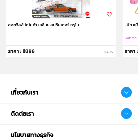
ฮอตวีลส์ โตโยต้า เออี86 สปรินเตอร์ ทรูโน
แบ๊ด แบ๊
Sanrio
ราคา : ฿396
ราคา 
฿495
เกี่ยวกับเรา
ติดต่อเรา
นโยบายทางธุรกิจ