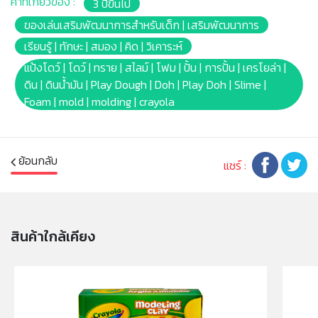
คำที่เกี่ยวข้อง :
3 ปีขึ้นไป
เพลิดเพลินและกลับมาเล่นซ้ำไม่มีเบื่อ คุณภาพที่ Crayola
ภูมิใจนำเสนอ!
ของเล่นเสริมพัฒนาการสำหรับเด็ก | เสริมพัฒนาการ
✔ ปั้นซ้ำได้ ไม่แห้งไว เก็บใช้ได้นาน เก็บในกระปุกหลังใช้งาน
เรียนรู้ | ทักษะ | สมอง | คิด | วิเคาระห์
เพื่อคงความนุ่ม
แป้งโดว์ | โดว์ | ทราย | สไลม์ | โฟม | ปั้น | การปั้น | เครโยล่า |
✔ ควรเก็บในที่เย็น ในภาชนะให้มิดชิดหลังการเล่นเพื่อคง
ดิน | ดินน้ำมัน | Play Dough | Doh | Play Doh | Slime |
ความนุ่ม หลีกเลี่ยงเปลวไฟ และห้ามเข้าเตาอบหรือไมโครเวฟ
Foam | mold | molding | crayola
✔ ควรหลีกเลี่ยงการถูลงบนพรมหรือผ้า สีในแป้งอาจทำให้
ผ้าเปื้อน ห้ามขยี้แป้งเปียกลงบนพรมหรือผ้า หากตกหล่น ให้
ปล่อยให้แห้งแล้วขูดออกหรือดูดด้วยเครื่องดูดฝุ่น
✔ สีอาจเปลี่ยนไปจากเดิมเนื่องจากอุณหภูมิ การใช้งาน หรือ
ย้อนกลับ
แชร์ :
การเก็บรักษา ถือว่าเป็นปกติ
✔ เด็กเล็กควรเล่นในการดูแลของผู้ปกครองอย่างใกล้ชิด
ห้ามนำเข้าจมูก หู หรือดวงตา
✔ ผ่านการทดสอบ ปลอดภัยด้วยวัตถุดิบFood Grade
สินค้าใกล้เคียง
ปราศจากสารพิษ และได้รับการรับรองมาตรฐาน AP (ASTM
D 4236)
✔ Barcode: 628165727411
✔ Product size : 1ออนซ์ ต่อกระปุก
✔ Package size : [Poly Bag](W)5.5 x (L)34.7 x