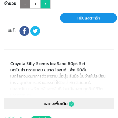
จำนวน
-
+
หยิบลงตะกร้า
แชร์ :
Crayola Silly Scents 1oz Sand 60pk Set
เครโยล่า ทรายหอม ขนาด 1ออนซ์ แพ็ค 60ชิ้น
เปิดโลกจินตนาการด้วยทรายเนื้อนุ่ม ลื่นมือ ปั้นง่ายไม่เหมือน
ใคร สนุกกับการสร้างสรรค์ที่ไร้ขีดจำกัด สีสันสดใส
ปลอดภัย มาพร้อมกสีและกลิ่นที่ช่วยให้ผลงานทุกชิ้นมีชีวิต
ชีวากว่าที่เคย!
✔ ทรายหอมขนาด1ออนซ์ มี 6กลิ่น (กลิ่นสตรอว์เบอร์รี่,
แสดงเพิ่มเติม
บลูเบอร์รี่, กล้วย, แอปเปิ้ลเขียว, องุ่น, ส้ม)
✔ สีสันสดใสและกลิ่นหอมติดทนนาน ชวนให้เด็ก ๆ