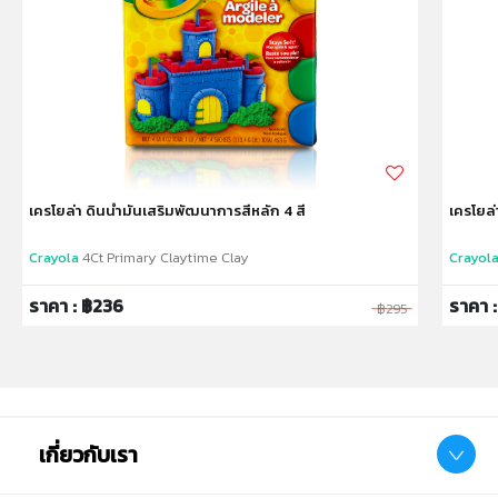
(H)45.5cm.
✔ Product Weight: 1.7kg.
✔ เหมาะสำหรับเด็กอายุ: 3 ปีขึ้นไป
หมายเหตุ:
สินค้าอาจมีการเปลี่ยนแปลงลวดลาย สีสันบนผลิตภัณฑ์ หรือ
เครโยล่า ดินน้ำมันเสริมพัฒนาการสีหลัก 4 สี
เครโยล่
แพ็คเกจโดยร้านฯอาจไม่สามารถแจ้งให้ทราบล่วงหน้า และสี
ของผลิตภัณฑ์ที่แสดงบนเว็บไซต์อาจมีความแตกต่างกันจาก
Crayola
4Ct Primary Claytime Clay
Crayol
การตั้งค่าการแสดงผลสีของแต่ละหน้าจอ
ราคา : ฿236
ราคา 
฿295
คำเตือน/ข้อห้าม:
ห้ามแยกชิ้นส่วนออกจากกัน ชิ้นส่วนมีขนาดเล็ก เด็กควรใช้
งานในการดูแลของผู้ปกครอง หรือผู้เชี่ยวชาญ ไม่นำเข้าจมูก
และขว้างปา
เกี่ยวกับเรา