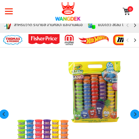
0
สำหรับวาด ระบายสี งานศิลปะ และงานฝีมือ
แป้งโดว์ สไลม์ โฟม สำหรั