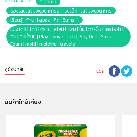
คำที่เกี่ยวข้อง :
3 ปีขึ้นไป
✔ เนื้อดี ปั้นง่าย สีสันสดใสและกลิ่นหอมติดทนนาน ชวนให้
เด็ก ๆ เพลิดเพลินและกลับมาเล่นซ้ำไม่มีเบื่อ
ของเล่นเสริมพัฒนาการสำหรับเด็ก | เสริมพัฒนาการ
✔ ปั้นซ้ำได้ ไม่แห้งไว เก็บใช้ได้นาน เก็บในกระปุกหลังใช้งาน
เรียนรู้ | ทักษะ | สมอง | คิด | วิเคาระห์
เพื่อคงความนุ่ม
แป้งโดว์ | โดว์ | ทราย | สไลม์ | โฟม | ปั้น | การปั้น | เครโยล่า |
✔ ควรเก็บในที่เย็น ในภาชนะให้มิดชิดหลังการเล่นเพื่อคง
ดิน | ดินน้ำมัน | Play Dough | Doh | Play Doh | Slime |
ความนุ่ม หลีกเลี่ยงเปลวไฟ และห้ามเข้าเตาอบหรือไมโครเวฟ
Foam | mold | molding | crayola
✔ ควรหลีกเลี่ยงการถูลงบนพรมหรือผ้า สีในแป้งอาจทำให้
ผ้าเปื้อน ห้ามขยี้แป้งเปียกลงบนพรมหรือผ้า หากตกหล่น ให้
ปล่อยให้แห้งแล้วขูดออกหรือดูดด้วยเครื่องดูดฝุ่น
✔ สีอาจเปลี่ยนไปจากเดิมเนื่องจากอุณหภูมิ การใช้งาน หรือ
ย้อนกลับ
แชร์ :
การเก็บรักษา ถือว่าเป็นปกติ
✔ เด็กเล็กควรเล่นในการดูแลของผู้ปกครองอย่างใกล้ชิด
ห้ามนำเข้าจมูก หู หรือดวงตา เด็กที่แพ้กลูเตนจากข้าวสาลี
อาจมีอาการแพ้
สินค้าใกล้เคียง
✔ ผ่านการทดสอบ ปลอดภัยด้วยวัตถุดิบFood Grade
ปราศจากสารพิษ และได้รับการรับรองมาตรฐาน AP (ASTM
D 4236)
✔ Barcode: 628165729354
✔ Product size : 3ออนซ์ ต่อกระปุก