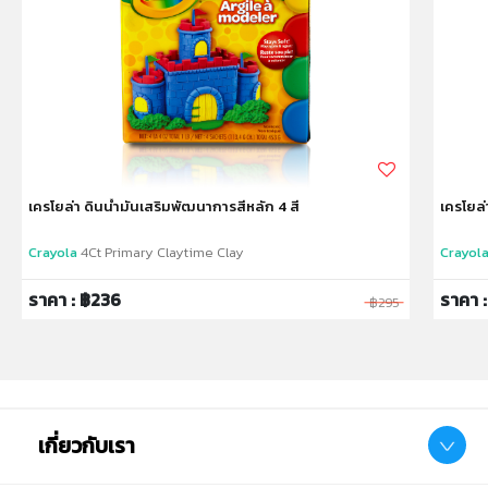
✔ Package size : [Color Box with Handel](W)6.8 x
(L)13 x (H)13.8cm.
✔ Product Weight: 1.7kg.
✔ เหมาะสำหรับเด็กอายุ: 3ปีขึ้นไป
หมายเหตุ:
สินค้าอาจมีการเปลี่ยนแปลงลวดลาย สีสันบนผลิตภัณฑ์ หรือ
แพ็คเกจโดยร้านฯอาจไม่สามารถแจ้งให้ทราบล่วงหน้า และสี
เครโยล่า ดินน้ำมันเสริมพัฒนาการสีหลัก 4 สี
เครโยล่
ของผลิตภัณฑ์ที่แสดงบนเว็บไซต์อาจมีความแตกต่างกันจาก
การตั้งค่าการแสดงผลสีของแต่ละหน้าจอ
Crayola
4Ct Primary Claytime Clay
Crayol
คำเตือน/ข้อห้าม:
ราคา : ฿236
ราคา 
฿295
ห้ามแยกชิ้นส่วนออกจากกัน ชิ้นส่วนมีขนาดเล็ก เด็กควรใช้
งานในการดูแลของผู้ปกครอง หรือผู้เชี่ยวชาญ ไม่นำเข้าจมูก
และขว้างปา
เกี่ยวกับเรา