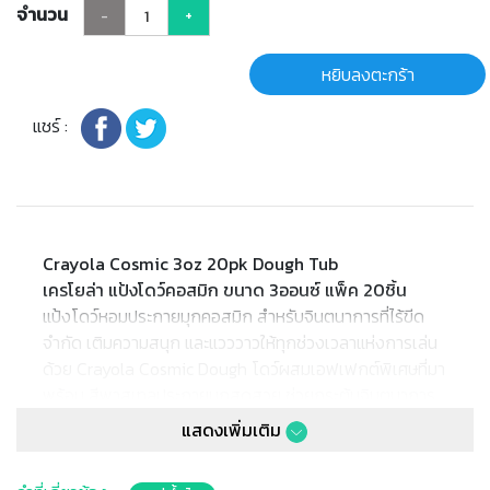
จำนวน
-
+
หยิบลงตะกร้า
แชร์ :
Crayola Cosmic 3oz 20pk Dough Tub
เครโยล่า แป้งโดว์คอสมิก ขนาด 3ออนซ์ แพ็ค 20ชิ้น
แป้งโดว์หอมประกายมุกคอสมิก สำหรับจินตนาการที่ไร้ขีด
จำกัด เติมความสนุก และแวววาวให้ทุกช่วงเวลาแห่งการเล่น
ด้วย Crayola Cosmic Dough โดว์ผสมเอฟเฟกต์พิเศษที่มา
พร้อม สีพาสเทลประกายมุกสุดสวย ช่วยกระตุ้นจินตนาการ
และสร้างแรงบันดาลใจให้กับเด็กๆ ทุกวัย
แสดงเพิ่มเติม
✔ แป้งโดว์ประกายมุก ขนาด 3ออนซ์ มี 6สี (ชมพู, ฟ้า,
เหลือง, ส้ม, ม่วง, เขียว)