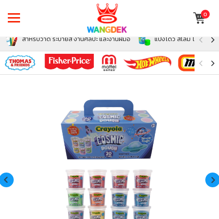
0
สำหรับวาด ระบายสี งานศิลปะ และงานฝีมือ
แป้งโดว์ สไลม์ โฟม สำหรั