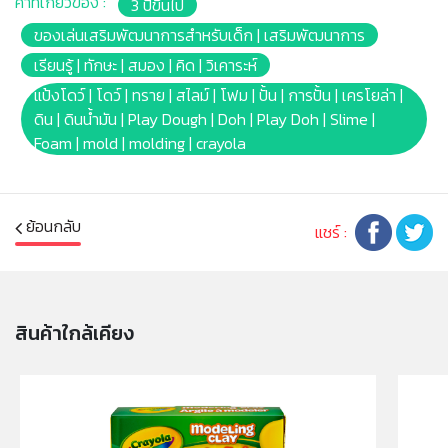
คำที่เกี่ยวข้อง :
3 ปีขึ้นไป
อุปกรณ์ตัด ปาด และขึ้นรูปแป้งโดว์ 2ชิ้น, ที่รีดแป้ง 1ชิ้น, โรล
กลิ้ง 1ชิ้น, แม่พิมพ์ปั๊มลาย 4ชิ้น, แม่พิมพ์ลายเล็ก 2ชิ้น, ที่กด
ของเล่นเสริมพัฒนาการสำหรับเด็ก | เสริมพัฒนาการ
แป้งให้เป็นเส้น 1ชิ้น และกล่องเก็บอุปกรณ์ต่างๆ 1ชิ้น
เรียนรู้ | ทักษะ | สมอง | คิด | วิเคาระห์
✔ ปั้นซ้ำได้ ไม่แห้งไว เก็บใช้ได้นาน เก็บในกระปุกหลังใช้งาน
แป้งโดว์ | โดว์ | ทราย | สไลม์ | โฟม | ปั้น | การปั้น | เครโยล่า |
เพื่อคงความนุ่ม
ดิน | ดินน้ำมัน | Play Dough | Doh | Play Doh | Slime |
✔ ควรเก็บในที่เย็น ในภาชนะให้มิดชิดหลังการเล่นเพื่อคง
Foam | mold | molding | crayola
ความนุ่ม หลีกเลี่ยงเปลวไฟ และห้ามเข้าเตาอบ หรือไมโครเวฟ
ห้ามปั้นเป็นที่วางเทียน
✔ ควรหลีกเลี่ยงการถูลงบนพรมหรือผ้า สีในแป้งอาจทำให้
ผ้าเปื้อน ห้ามขยี้แป้งเปียกลงบนพรมหรือผ้า หากตกหล่น ให้
ย้อนกลับ
แชร์ :
ปล่อยให้แห้งแล้วขูดออกหรือดูดด้วยเครื่องดูดฝุ่น
✔ สีอาจเปลี่ยนไปจากเดิมเนื่องจากอุณหภูมิ การใช้งาน หรือ
การเก็บรักษา ถือว่าเป็นปกติ
✔ เด็กเล็กควรเล่นในการดูแลของผู้ปกครองอย่างใกล้ชิด
สินค้าใกล้เคียง
ห้ามนำเข้าจมูก หู หรือดวงตา เด็กที่แพ้กลูเตนจากข้าวสาลี
อาจมีอาการแพ้
✔ ผ่านการทดสอบ ปลอดภัยด้วยวัตถุดิบFood Grade
ปราศจากสารพิษ และได้รับการรับรองมาตรฐาน AP (ASTM
D 4236) ไม่ก่อให้เกิดการระคายเคืองทำให้คุณมั่นใจว่าเด็ก ๆ