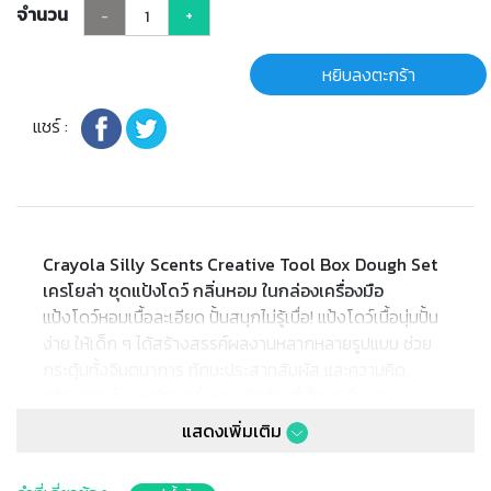
จำนวน
-
+
หยิบลงตะกร้า
แชร์ :
Crayola Silly Scents Creative Tool Box Dough Set
เครโยล่า ชุดแป้งโดว์ กลิ่นหอม ในกล่องเครื่องมือ
แป้งโดว์หอมเนื้อละเอียด ปั้นสนุกไม่รู้เบื่อ! แป้งโดว์เนื้อนุ่มปั้น
ง่าย ให้เด็ก ๆ ได้สร้างสรรค์ผลงานหลากหลายรูปแบบ ช่วย
กระตุ้นทั้งจินตนาการ ทักษะประสาทสัมผัส และความคิด
สร้างสรรค์ มาพร้อมกลิ่นหอมจัดจ้านที่เด็ก ๆ ชื่นชอบ
สามารถผสม ปั้น และนำกลับมาใช้ซ้ำได้หลายครั้ง เหมาะ
แสดงเพิ่มเติม
สำหรับให้เจ้าตัวเล็กสนุกเพลิดเพลินได้ทั้งวัน!
✔ ในชุดประกอบด้วย: แป้งโดว์ ขนาด 2ออนซ์ 4กระปุก,