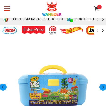
0
สำหรับวาด ระบายสี งานศิลปะ และงานฝีมือ
แป้งโดว์ สไลม์ โฟม สำหรั