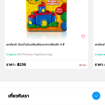
จะได้สนุกอย่างปลอดภัย
✔ Barcode: 628165722317
✔ Product size : 2ออนซ์ ต่อกระปุก
✔ Package size : [Color Sleeve](W)30.99 x (L)13.72 x
(H)14.99cm.
✔ Product Weight: 0.4kg.
✔ เหมาะสำหรับเด็กอายุ: 3ปีขึ้นไป
เครโยล่า ดินน้ำมันเสริมพัฒนาการสีหลัก 4 สี
เครโยล่
หมายเหตุ:
สินค้าอาจมีการเปลี่ยนแปลงลวดลาย สีสันบนผลิตภัณฑ์ หรือ
Crayola
4Ct Primary Claytime Clay
Crayol
แพ็คเกจโดยร้านฯอาจไม่สามารถแจ้งให้ทราบล่วงหน้า และสี
ของผลิตภัณฑ์ที่แสดงบนเว็บไซต์อาจมีความแตกต่างกันจาก
ราคา : ฿236
ราคา 
฿295
การตั้งค่าการแสดงผลสีของแต่ละหน้าจอ
คำเตือน/ข้อห้าม:
ห้ามแยกชิ้นส่วนออกจากกัน ชิ้นส่วนมีขนาดเล็ก เด็กควรใช้
งานในการดูแลของผู้ปกครอง หรือผู้เชี่ยวชาญ ไม่นำเข้าจมูก
เกี่ยวกับเรา
และขว้างปา