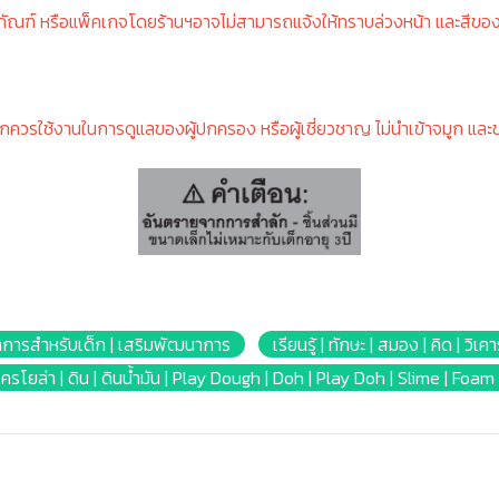
ภัณฑ์ หรือแพ็คเกจโดยร้านฯอาจไม่สามารถแจ้งให้ทราบล่วงหน้า และสีขอ
็กควรใช้งานในการดูแลของผู้ปกครอง หรือผู้เชี่ยวชาญ ไม่นำเข้าจมูก และ
การสำหรับเด็ก | เสริมพัฒนาการ
เรียนรู้ | ทักษะ | สมอง | คิด | วิเคา
้น | เครโยล่า | ดิน | ดินน้ำมัน | Play Dough | Doh | Play Doh | Slime | Fo