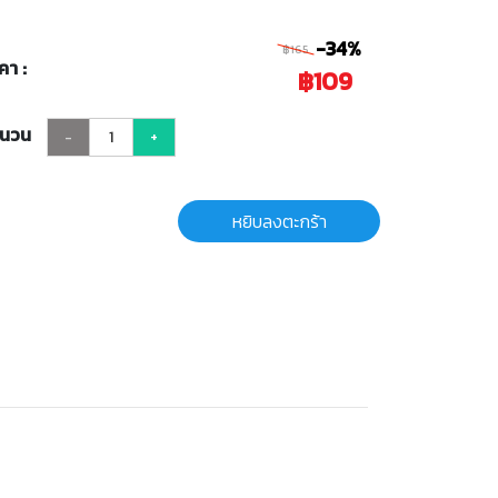
-34%
฿165
คา :
฿109
ำนวน
-
+
หยิบลงตะกร้า