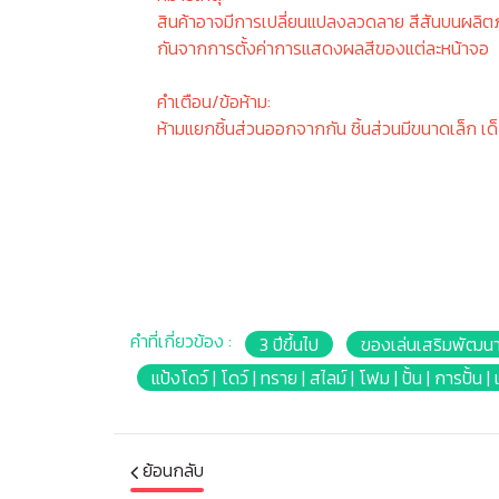
สินค้าอาจมีการเปลี่ยนแปลงลวดลาย สีสันบนผลิต
กันจากการตั้งค่าการแสดงผลสีของแต่ละหน้าจอ
คำเตือน/ข้อห้าม:
ห้ามแยกชิ้นส่วนออกจากกัน ชิ้นส่วนมีขนาดเล็ก เด
คำที่เกี่ยวข้อง :
3 ปีขึ้นไป
ของเล่นเสริมพัฒนา
แป้งโดว์ | โดว์ | ทราย | สไลม์ | โฟม | ปั้น | การปั
ย้อนกลับ