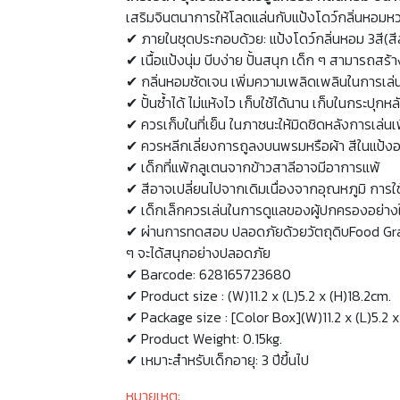
เสริมจินตนาการให้โลดแล่นกับแป้งโดว์กลิ่นหอมห
✔ ภายในชุดประกอบด้วย: แป้งโดว์กลิ่นหอม 3สี(สีละ 1
✔ เนื้อแป้งนุ่ม บีบง่าย ปั้นสนุก เด็ก ๆ สามารถสร้าง
✔ กลิ่นหอมชัดเจน เพิ่มความเพลิดเพลินในการเล่
✔ ปั้นซ้ำได้ ไม่แห้งไว เก็บใช้ได้นาน เก็บในกระปุกห
✔ ควรเก็บในที่เย็น ในภาชนะให้มิดชิดหลังการเล่นเ
✔ ควรหลีกเลี่ยงการถูลงบนพรมหรือผ้า สีในแป้งอาจ
✔ เด็กที่แพ้กลูเตนจากข้าวสาลีอาจมีอาการแพ้
✔ สีอาจเปลี่ยนไปจากเดิมเนื่องจากอุณหภูมิ การใช
✔ เด็กเล็กควรเล่นในการดูแลของผู้ปกครองอย่างใก
✔ ผ่านการทดสอบ ปลอดภัยด้วยวัตถุดิบFood Grad
ๆ จะได้สนุกอย่างปลอดภัย
✔ Barcode: 628165723680
✔ Product size : (W)11.2 x (L)5.2 x (H)18.2cm.
✔ Package size : [Color Box](W)11.2 x (L)5.2 x
✔ Product Weight: 0.15kg.
✔ เหมาะสำหรับเด็กอายุ: 3 ปีขึ้นไป
หมายเหตุ: