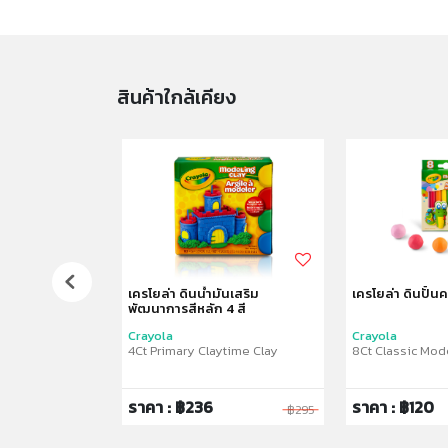
สินค้าใกล้เคียง
ป้งโดว์ ไอศกรีม
เครโยล่า ดินน้ำมันเสริม
เครโยล่า ดินปั้น
พัฒนาการสีหลัก 4 สี
Crayola
Crayola
 Playset
4Ct Primary Claytime Clay
8Ct Classic Mod
ราคา : ฿236
ราคา : ฿120
฿165
฿295