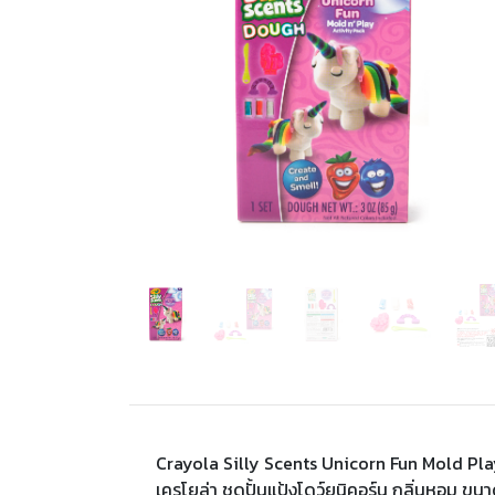
Crayola Silly Scents Unicorn Fun Mold Pla
เครโยล่า ชุดปั้นแป้งโดว์ยูนิคอร์น กลิ่นหอม ขนา