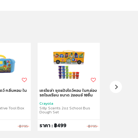
โดว์ กลิ่นหอม ใน
เครโยล่า ชุดแป้งโดว์หอม ในกล่อง
เครโยล่า ทรายห
รถโรงเรียน ขนาด 2ออนซ์ 18ชิ้น
แพ็ค 5ชิ้น คละสี
Crayola
Crayola
ative Tool Box
Silly Scents 2oz School Bus
Silly Scents 5o
Dough Set
ราคา : ฿499
ราคา : ฿329
฿795
฿795