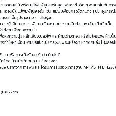
วานจากผลไม้ พร้อมแม่พิมพ์ยูนิคอร์นสุดแฟนตาซี เด็ก ๆ จะสนุกไปกับการ
ออนซ์), แม่พิมพ์ยูนิคอร์น 1ชิ้น, แม่พิมพ์อุปกรณ์ตกแต่ง 1 ชิ้น, อุปกรณ์ปส
สรรค์เป็นรูปร่างต่าง ๆ ได้ไม่รู้จบ
น กระตุ้นจินตนาการ พัฒนาทักษะทางประสาทสัมผัสและกล้ามเนื้อมัดเล็ก
ลังใช้งานเพื่อคงความนุ่ม
พื่อคงความนุ่ม หลีกเลี่ยงเปลวไฟ และห้ามเข้าเตาอบ หรือไมโครเวฟ ห้ามปั้น
ทำให้ผ้าเปื้อน ห้ามขยี้แป้งเปียกลงบนพรมหรือผ้า หากตกหล่น ให้ปล่อยให้
้งาน หรือการเก็บรักษา ถือว่าเป็นปกติ
ล้ชิด ห้ามนำเข้าจมูก หู หรือดวงตา
e ปราศจากสารพิษ และได้รับการรับรองมาตรฐาน AP (ASTM D 4236) ไม่ก
 (H)18.2cm.