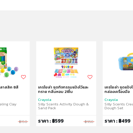
คลาสสิค 8สี
เครโยล่า ชุดกิจกรรมแป้งโว์และ
เครโยล่า ชุดแป้ง
ทราย กลิ่นหอม 21ชิ้น
กล่องเครื่องมือ
Crayola
Crayola
eling Clay
Silly Scents Activity Dough &
Silly Scents Cre
Sand Pack
Dough Set
ราคา : ฿599
ราคา : ฿499
฿150
฿950