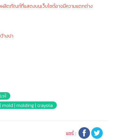
งผลิตภัณฑ์ที่แสดงบนเว็บไซต์อาจมีความแตกต่าง
ขว้างปา
ระห์
am | mold | molding | crayola
แชร์ :