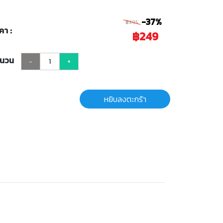
-37%
฿395
คา :
฿249
ำนวน
-
+
หยิบลงตะกร้า