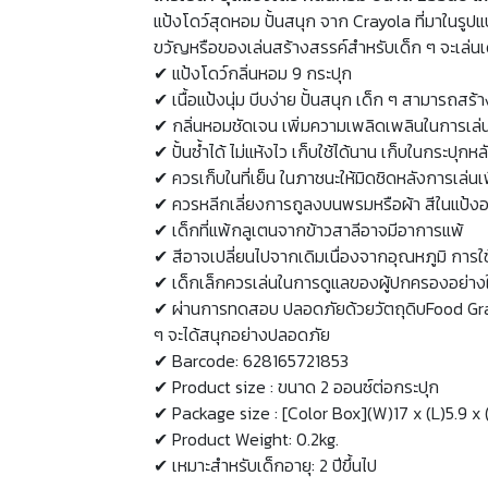
แป้งโดว์สุดหอม ปั้นสนุก จาก Crayola ที่มาในรูป
ขวัญหรือของเล่นสร้างสรรค์สำหรับเด็ก ๆ จะเล่นเด
✔ แป้งโดว์กลิ่นหอม 9 กระปุก
✔ เนื้อแป้งนุ่ม บีบง่าย ปั้นสนุก เด็ก ๆ สามารถสร้าง
✔ กลิ่นหอมชัดเจน เพิ่มความเพลิดเพลินในการเล่
✔ ปั้นซ้ำได้ ไม่แห้งไว เก็บใช้ได้นาน เก็บในกระปุกห
✔ ควรเก็บในที่เย็น ในภาชนะให้มิดชิดหลังการเล่นเ
✔ ควรหลีกเลี่ยงการถูลงบนพรมหรือผ้า สีในแป้งอาจ
✔ เด็กที่แพ้กลูเตนจากข้าวสาลีอาจมีอาการแพ้
✔ สีอาจเปลี่ยนไปจากเดิมเนื่องจากอุณหภูมิ การใช
✔ เด็กเล็กควรเล่นในการดูแลของผู้ปกครองอย่างใก
✔ ผ่านการทดสอบ ปลอดภัยด้วยวัตถุดิบFood Grad
ๆ จะได้สนุกอย่างปลอดภัย
✔ Barcode: 628165721853
✔ Product size : ขนาด 2 ออนซ์ต่อกระปุก
✔ Package size : [Color Box](W)17 x (L)5.9 x 
✔ Product Weight: 0.2kg.
✔ เหมาะสำหรับเด็กอายุ: 2 ปีขึ้นไป