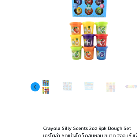
Crayola Silly Scents 2oz 9pk Dough Set
เครโยล่า ชุดแป้งโดว์ กลิ่นหอม ขนาด 2ออนซ์ แพ