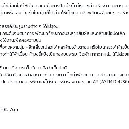
แบบไข่สีสดใส! ให้เด็กๆ สนุกกับการปั้นแป้งโดว์หลากสี เสริมพัฒนาการแล
ี่ยวหรือเล่นร่วมกันในกลุ่มก็ได้ ช่วยให้เด็กมีสมาธิ เพลิดเพลินกับการส
สรรค์เป็นรูปร่างต่าง ๆ ได้ไม่รู้จบ
น กระตุ้นจินตนาการ พัฒนาทักษะทางประสาทสัมผัสและกล้ามเนื้อมัดเล็ก
ลังใช้งานเพื่อคงความนุ่ม
พื่อคงความนุ่ม หลีกเลี่ยงเปลวไฟ และห้ามเข้าเตาอบ หรือไมโครเวฟ ห้ามปั้น
ทำให้ผ้าเปื้อน ห้ามขยี้แป้งเปียกลงบนพรมหรือผ้า หากตกหล่น ให้ปล่อยให้
้งาน หรือการเก็บรักษา ถือว่าเป็นปกติ
ล้ชิด ห้ามนำเข้าจมูก หู หรือดวงตา เด็กที่แพ้กลูเตนจากข้าวสาลีอาจมีอ
e ปราศจากสารพิษ และได้รับการรับรองมาตรฐาน AP (ASTM D 4236) ไม่ก
(H)15.7cm.