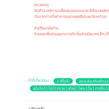
หมายเหตุ:
สินค้าอาจมีการเปลี่ยนแปลงลวดลาย สีสันบนผลิต
กันจากการตั้งค่าการแสดงผลสีของแต่ละหน้าจอ
คำเตือน/ข้อห้าม:
ห้ามแยกชิ้นส่วนออกจากกัน ชิ้นส่วนมีขนาดเล็ก เด
คำที่เกี่ยวข้อง :
2 ปีขึ้นไป
ของเล่นเสริมพัฒนา
แป้งโดว์ | โดว์ | ทราย | สไลม์ | โฟม | ปั้น | การปั
ย้อนกลับ