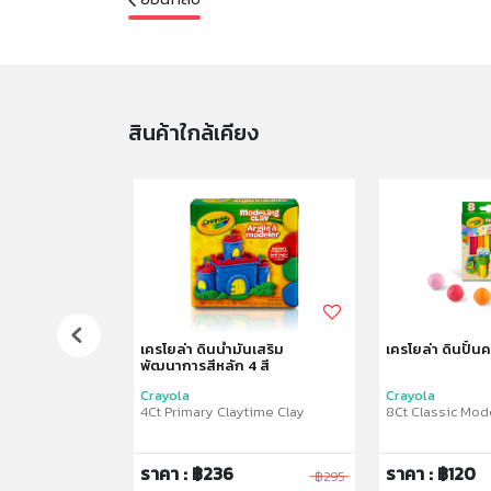
สินค้าใกล้เคียง
ป้งโดว์ ไอศกรีม
เครโยล่า ดินน้ำมันเสริม
เครโยล่า ดินปั้น
พัฒนาการสีหลัก 4 สี
Crayola
Crayola
 Playset
4Ct Primary Claytime Clay
8Ct Classic Mod
ราคา : ฿236
ราคา : ฿120
฿165
฿295