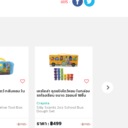
แชร์ :
โดว์ กลิ่นหอม ใน
เครโยล่า ชุดแป้งโดว์หอม ในกล่อง
เครโยล่า ทรายห
รถโรงเรียน ขนาด 2ออนซ์ 18ชิ้น
แพ็ค 5ชิ้น คละสี
Crayola
Crayola
ative Tool Box
Silly Scents 2oz School Bus
Silly Scents 5o
Dough Set
ราคา : ฿499
ราคา : ฿329
฿795
฿795