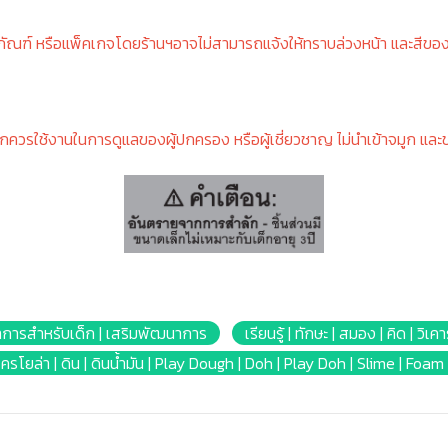
ภัณฑ์ หรือแพ็คเกจโดยร้านฯอาจไม่สามารถแจ้งให้ทราบล่วงหน้า และสีขอ
็กควรใช้งานในการดูแลของผู้ปกครอง หรือผู้เชี่ยวชาญ ไม่นำเข้าจมูก และ
การสำหรับเด็ก | เสริมพัฒนาการ
เรียนรู้ | ทักษะ | สมอง | คิด | วิเคา
้น | เครโยล่า | ดิน | ดินน้ำมัน | Play Dough | Doh | Play Doh | Slime | Fo