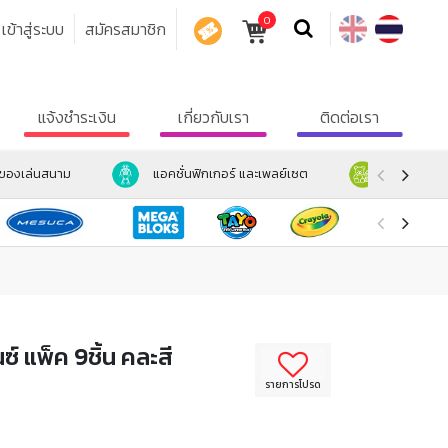
0
เข้าสู่ระบบ
สมัครสมาชิก
คูปอง
แจ้งชำระเงิน
เกี่ยวกับเรา
ติดต่อเรา
ะของเล่นสนาม
แอคชั่นฟิกเกอร์ และเพลย์เซต
ตุ๊กตา และ
์ แพ็ค 9ชิ้น คละสี
รายการโปรด