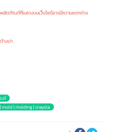
งผลิตภัณฑ์ที่แสดงบนเว็บไซต์อาจมีความแตกต่าง
ขว้างปา
ระห์
am | mold | molding | crayola