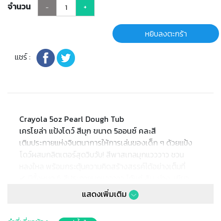
จำนวน
-
+
หยิบลงตะกร้า
แชร์ :
Crayola 5oz Pearl Dough Tub
เครโยล่า แป้งโดว์ สีมุก ขนาด 5ออนซ์ คละสี
เติมประกายแห่งจินตนาการให้การเล่นของเด็ก ๆ ด้วยแป้ง
โดว์ผสมกลิตเตอร์สุดวิบวับ! สีพาสเทลมุกแวววาว ชวน
หลงใหล พร้อมกระตุ้นความคิดสร้างสรรค์ได้อย่างเต็มที่
✔ มีทั้งหมด 6 สีประกายมุกแวววาว ได้แก่ ส้ม, ม่วง, เขียว,
น้ำเงิน และเฉดสีแดง 2 แบบ
แสดงเพิ่มเติม
✔ เนื้อแป้งแบบพิเศษสีพาสเทล พร้อมมุกแวววาว เพิ่มความ
สนุกในการปั้น นุ่มมือ สร้างแรงบันดาลใจในการเล่นศิลปะ