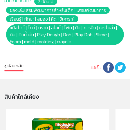
คำที่เกี่ยวข้อง :
2 ปีขึ้นไป
✔ ปั้นซ้ำได้ ไม่แห้งไว เก็บใช้ได้นาน เก็บในกระปุกหลังใช้งาน
เพื่อคงความนุ่ม
ของเล่นเสริมพัฒนาการสำหรับเด็ก | เสริมพัฒนาการ
✔ ควรเก็บในที่เย็น ในภาชนะให้มิดชิดหลังการเล่นเพื่อคง
เรียนรู้ | ทักษะ | สมอง | คิด | วิเคาระห์
ความนุ่ม หลีกเลี่ยงเปลวไฟ และห้ามเข้าเตาอบ หรือไมโครเวฟ
แป้งโดว์ | โดว์ | ทราย | สไลม์ | โฟม | ปั้น | การปั้น | เครโยล่า |
ห้ามปั้นเป็นที่วางเทียน
ดิน | ดินน้ำมัน | Play Dough | Doh | Play Doh | Slime |
✔ ควรหลีกเลี่ยงการถูลงบนพรมหรือผ้า สีในแป้งอาจทำให้
Foam | mold | molding | crayola
ผ้าเปื้อน ห้ามขยี้แป้งเปียกลงบนพรมหรือผ้า หากตกหล่น ให้
ปล่อยให้แห้งแล้วขูดออกหรือดูดด้วยเครื่องดูดฝุ่น
✔ เด็กที่แพ้กลูเตนจากข้าวสาลีอาจมีอาการแพ้
✔ สีอาจเปลี่ยนไปจากเดิมเนื่องจากอุณหภูมิ การใช้งาน หรือ
ย้อนกลับ
แชร์ :
การเก็บรักษา ถือว่าเป็นปกติ
✔ เด็กเล็กควรเล่นในการดูแลของผู้ปกครองอย่างใกล้ชิด
ห้ามนำเข้าจมูก หู หรือดวงตา เด็กที่แพ้กลูเตนจากข้าวสาลี
อาจมีอาการแพ้
สินค้าใกล้เคียง
✔ ผ่านการทดสอบ ปลอดภัยด้วยวัตถุดิบFood Grade
ปราศจากสารพิษ และได้รับการรับรองมาตรฐาน AP (ASTM
D 4236) ไม่ก่อให้เกิดการระคายเคืองทำให้คุณมั่นใจว่าเด็ก ๆ
จะได้สนุกอย่างปลอดภัย
✔ Barcode: 628165728951