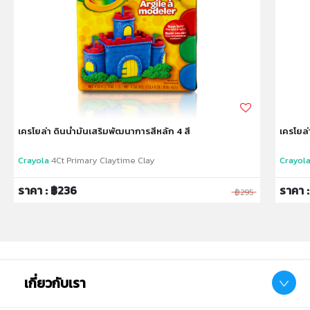
✔ Product size : 5ออนซ์
✔ Package size : [Window Box](W)7 x (L)7 x (H)8cm.
✔ Product Weight: 0.33kg.
✔จำนวนชิ้นต่อCDU: 1 CDU มี 24ชิ้น
✔ เหมาะสำหรับเด็กอายุ: 2 ปีขึ้นไป
หมายเหตุ:
สินค้าอาจมีการเปลี่ยนแปลงลวดลาย สีสันบนผลิตภัณฑ์ หรือ
เครโยล่า ดินน้ำมันเสริมพัฒนาการสีหลัก 4 สี
เครโยล่
แพ็คเกจโดยร้านฯอาจไม่สามารถแจ้งให้ทราบล่วงหน้า และสี
ของผลิตภัณฑ์ที่แสดงบนเว็บไซต์อาจมีความแตกต่างกันจาก
Crayola
4Ct Primary Claytime Clay
Crayol
การตั้งค่าการแสดงผลสีของแต่ละหน้าจอ
ราคา : ฿236
ราคา 
฿295
คำเตือน/ข้อห้าม:
ห้ามแยกชิ้นส่วนออกจากกัน ชิ้นส่วนมีขนาดเล็ก เด็กควรใช้
งานในการดูแลของผู้ปกครอง หรือผู้เชี่ยวชาญ ไม่นำเข้าจมูก
และขว้างปา
เกี่ยวกับเรา