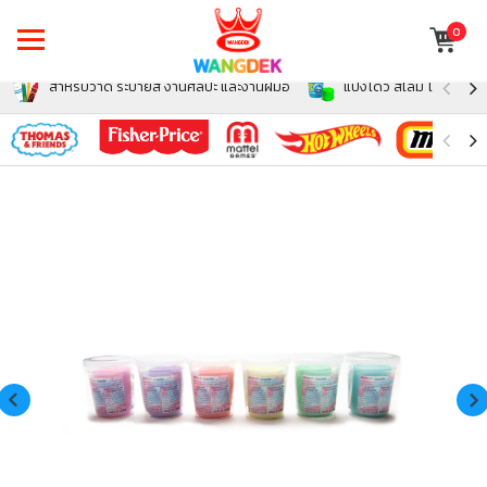
0
สำหรับวาด ระบายสี งานศิลปะ และงานฝีมือ
แป้งโดว์ สไลม์ โฟม สำหรั