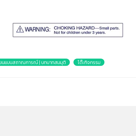
ียนแบบสถาณการณ์ | บทบาทสมมุติ
โต๊ะกิจกรรม