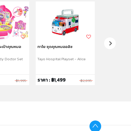
ระเป๋าคุณหมอ
ทาโย ชุดคุณหมออลิซ
ทาโย ชุดเล่นทรา
y Doctor Set
Tayo Hospital Playset - Alice
Tayo Sand Set
ราคา : ฿1,499
ราคา : ฿329
฿1,995
฿2,895