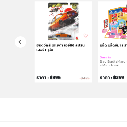
 ชุดกระเป๋าปิกนิก
ฮอตวีลส์ โตโยต้า เออี86 สปริน
แบ๊ด แบ๊ดซ์มารุ ร้
เตอร์ ทรูโน
c Bag Set
Sanrio
Bad BadtzMaru 
- Mini Town
ราคา : ฿396
ราคา : ฿359
฿1,350
฿495