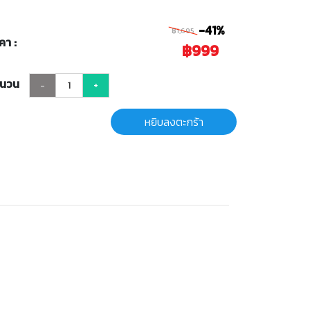
-41%
฿1,695
คา :
฿999
ำนวน
-
+
หยิบลงตะกร้า