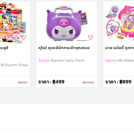
านซูชิ
คุโรมิ ชุดคลินิกกระเป๋าคุณหมอ
มาย เมโลดี้ ชุดก
Sanrio
Kuromi Carry Clinic
Sanrio
My Melod
(XO)Sushi Shop
ราคา : ฿499
ราคา : ฿899
฿695
฿1,095