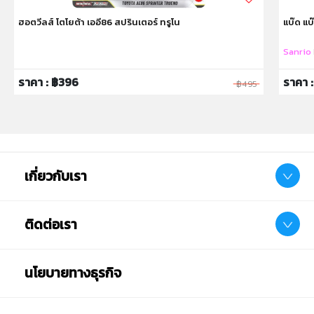
ฮอตวีลส์ โตโยต้า เออี86 สปรินเตอร์ ทรูโน
แบ๊ด แบ๊
Sanrio
ราคา : ฿396
ราคา 
฿495
เกี่ยวกับเรา
ติดต่อเรา
นโยบายทางธุรกิจ