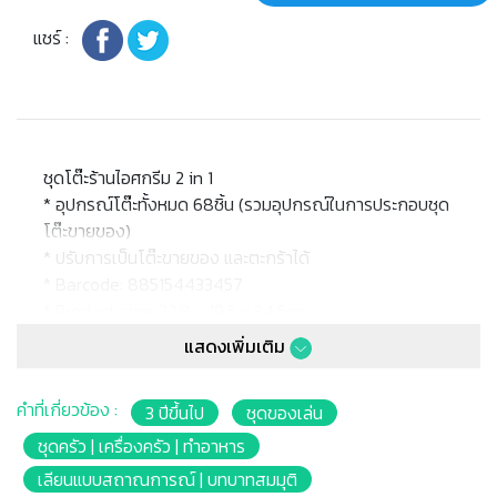
แชร์ :
ชุดโต๊ะร้านไอศกรีม 2 in 1
* อุปกรณ์โต๊ะทั้งหมด 68ชิ้น (รวมอุปกรณ์ในการประกอบชุด
โต๊ะขายของ)
* ปรับการเป็นโต๊ะขายของ และตะกร้าได้
* Barcode: 885154433457
* Product size: 22.8 x 19.5 x 34.5cm.
* Package size: 23.5 x 19.5 x 15.7cm.
แสดงเพิ่มเติม
* เหมาะสำหรับเด็กอายุ : 3 ปีขึ้นไป
คำที่เกี่ยวข้อง :
3 ปีขึ้นไป
ชุดของเล่น
ชุดครัว | เครื่องครัว | ทำอาหาร
เลียนแบบสถาณการณ์ | บทบาทสมมุติ