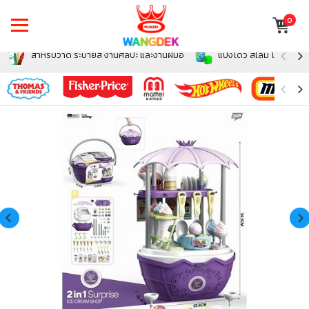
0
สำหรับวาด ระบายสี งานศิลปะ และงานฝีมือ
แป้งโดว์ สไลม์ โฟม สำหรั