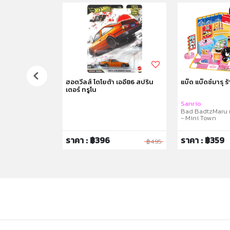
 ชุดกระเป๋าปิกนิก
ฮอตวีลส์ โตโยต้า เออี86 สปริน
แบ๊ด แบ๊ดซ์มารุ ร้
เตอร์ ทรูโน
c Bag Set
Sanrio
Bad BadtzMaru 
- Mini Town
ราคา : ฿396
ราคา : ฿359
฿1,350
฿495