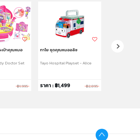
ระเป๋าคุณหมอ
ทาโย ชุดคุณหมออลิซ
ทาโย ชุดเล่นทรา
y Doctor Set
Tayo Hospital Playset - Alice
Tayo Sand Set
ราคา : ฿1,499
ราคา : ฿329
฿1,995
฿2,895