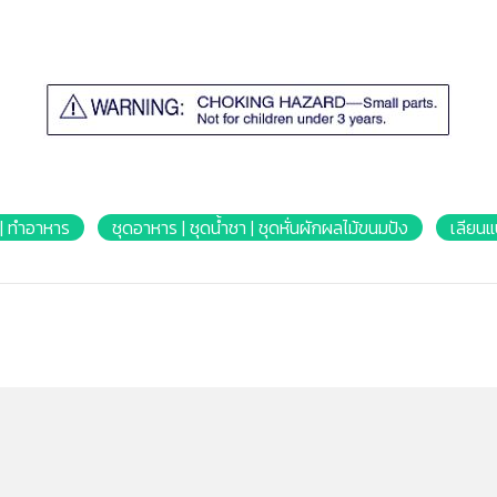
ว | ทำอาหาร
ชุดอาหาร | ชุดน้ำชา | ชุดหั่นผักผลไม้ขนมปัง
เลียน