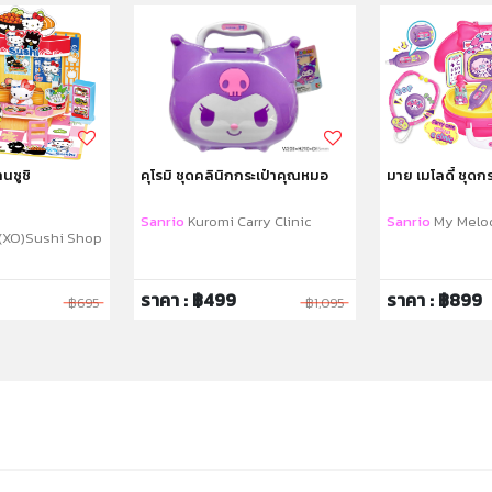
านซูชิ
คุโรมิ ชุดคลินิกกระเป๋าคุณหมอ
มาย เมโลดี้ ชุดก
Sanrio
Kuromi Carry Clinic
Sanrio
My Melod
(XO)Sushi Shop
ราคา : ฿499
ราคา : ฿899
฿695
฿1,095