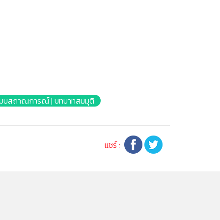
แบบสถาณการณ์ | บทบาทสมมุติ
แชร์ :