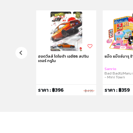
 ชุดกระเป๋าปิกนิก
ฮอตวีลส์ โตโยต้า เออี86 สปริน
แบ๊ด แบ๊ดซ์มารุ ร้
เตอร์ ทรูโน
c Bag Set
Sanrio
Bad BadtzMaru 
- Mini Town
ราคา : ฿396
ราคา : ฿359
฿1,350
฿495