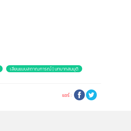
เลียนแบบสถาณการณ์ | บทบาทสมมุติ
แชร์ :