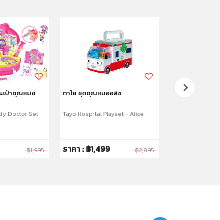
ระเป๋าคุณหมอ
ทาโย ชุดคุณหมออลิซ
ทาโย ชุดเล่นทรา
y Doctor Set
Tayo Hospital Playset - Alice
Tayo Sand Set
ราคา : ฿1,499
ราคา : ฿329
฿1,995
฿2,895