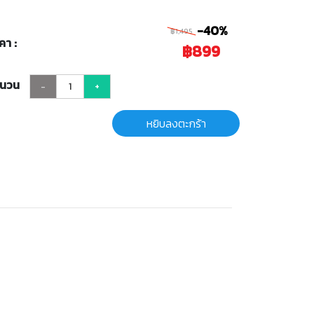
-40%
฿1,495
คา :
฿899
ำนวน
-
+
หยิบลงตะกร้า