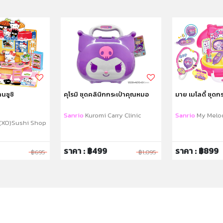
านซูชิ
คุโรมิ ชุดคลินิกกระเป๋าคุณหมอ
มาย เมโลดี้ ชุดก
Sanrio
Kuromi Carry Clinic
Sanrio
My Melod
(XO)Sushi Shop
ราคา : ฿499
ราคา : ฿899
฿695
฿1,095