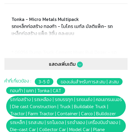
Tonka - Micro Metals Multipack
รถเหล็กก่อสร้าง ทองก้า - ไมโคร เมทัล มัลติแพ็ค- รถ
เหล็กก่อสร้าง แพ็ค 3ชิ้น คละแบบ
* 06056 Dump Truck, Cement Mixer, Bull Dozer - รถ
บรรทุก รถผสมปูน รถดันดิน
แสดงเพิ่มเติม
* 06057 Police Cruiser, Fire Truck, Rescue Copter - รถ
ตำรวจ รถดับเพลิง เฮลิคอปเตอร์กู้ชีพ
* 06058 Park Ranger SUV, Ranger Copter, Ranger Pick
คำที่เกี่ยวข้อง :
3-5 ปี
ของเล่นสำหรับการสะสม | สะสม
Up - รถพิทักษ์ป่า เฮลิคอปเตอร์ลาดตระเวน รถกระบะ
ทอนก้า | แคท | Tonka | CAT
* Blister Card
รถก่อสร้าง | รถเหลือง | รถบรรทุก | รถขนส่ง | คอนเทรนเนอร์
* มีเสียง มีไฟ
| Die cast Construction | Truck | Buildable Truck |
* Material: ABS 75%; Electronic 15%; Metal 5%; Paint
Tractor | Farm Tractor | Container | Carco | Bulldozer
5%
รถเหล็ก | รถสะสม | รถโมเดล | รถจำลอง | เครื่องบินจำลอง |
* Product Size: 1:64
Die-cast Car | Collector Car | Model Car | Plane
* Package size: (D)3.18 x (W)5.72 x (H)3.18CM.