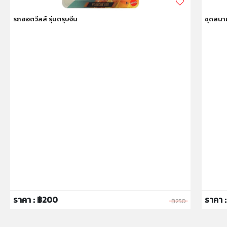
รถฮอตวีลส์ รุ่นตรุษจีน
ชุดสนาม
ราคา : ฿200
ราคา :
฿250