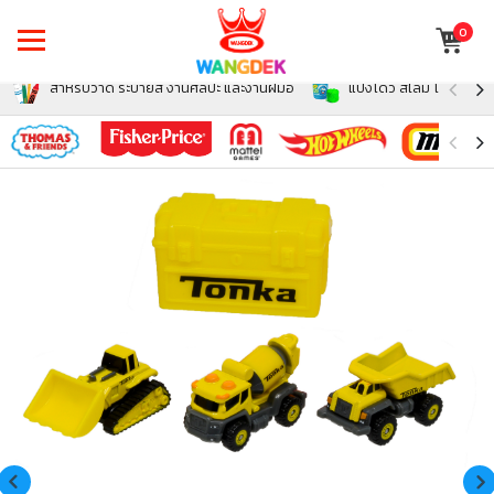
0
สำหรับวาด ระบายสี งานศิลปะ และงานฝีมือ
แป้งโดว์ สไลม์ โฟม สำหรั