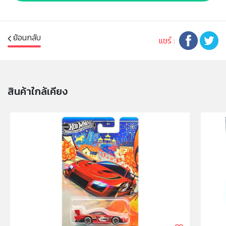
* Battery: -
* Barcode: 885561060553
* เหมาะสำหรับ: เด็กอายุ 3ปีขึ้นไป
ย้อนกลับ
แชร์ :
หมายเหตุ:
สินค้าอาจมีการเปลี่ยนแปลงลวดลาย สีสันบนผลิตภัณฑ์ หรือ
แพ็คเกจโดยร้านฯอาจไม่สามารถแจ้งให้ทราบล่วงหน้า และสี
สินค้าใกล้เคียง
ของผลิตภัณฑ์ที่แสดงบนเว็บไซต์อาจมีความแตกต่างกันจาก
การตั้งค่าการแสดงผลสีของแต่ละหน้าจอ
คำเตือน/ข้อห้าม:
ห้ามแยกชิ้นส่วนออกจากกัน ชิ้นส่วนมีขนาดเล็ก เด็กควรใช้
งานในการดูแลของผู้ปกครอง หรือผู้เชี่ยวชาญ ไม่นำเข้าจมูก
และขว้างปา