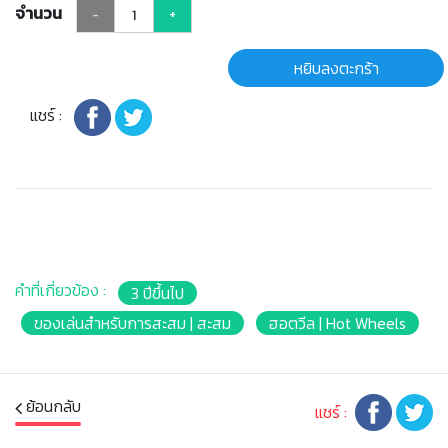
จำนวน
-
+
หยิบลงตะกร้า
แชร์ :
คำที่เกี่ยวข้อง :
3 ปีขึ้นไป
ของเล่นสำหรับการสะสม | สะสม
ฮอตวีล | Hot Wheels
ย้อนกลับ
แชร์ :