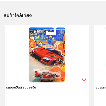
สินค้าใกล้เคียง
รถฮอตวีลส์ รุ่นตรุษจีน
ชุดสนาม