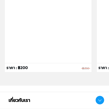
ราคา : ฿200
ราคา :
฿250
เกี่ยวกับเรา