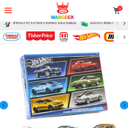
0
สำหรับวาด ระบายสี งานศิลปะ และงานฝีมือ
แป้งโดว์ สไลม์ โฟม สำหรั