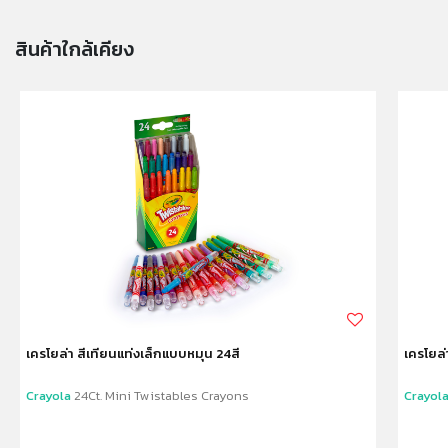
✔ ไม่มีสารพิษ ปลอดภัย 100%
✔ ไม่เหมาะกับเด็กอายุต่ำกว่า 36เดือน ห้ามนำเข้าปาก หู จมูก
สินค้าใกล้เคียง
และข้วางปา ควรอยู่ในการดูแลของผู้ปกครอง
✔ บาร์โค้ด: 0071662114602
✔ Product size: (W)1.4 x(L)1.4 x(H)10cm.
✔ Package size: [Blister Pack] (W)10.16 X (D)1.59 X
(H)15.24cm.
✔ Product Weight: 0.08kg.
✔ สีของภาพ และรูปบรรจุภัณฑ์ของสินค้าบนหน้าจอ อาจ
แตกต่างกับของจริง
✔ เหมาะสำหรับ เด็กอายุ 3ปีขึ้นไป
หมายเหตุ:
สินค้าอาจมีการเปลี่ยนแปลงลวดลาย สีสันบนผลิตภัณฑ์ หรือ
แพ็คเกจโดยร้านฯอาจไม่สามารถแจ้งให้ทราบล่วงหน้า และสี
เครโยล่า สีเทียนแท่งเล็กแบบหมุน 24สี
เครโยล่
ของผลิตภัณฑ์ที่แสดงบนเว็บไซต์อาจมีความแตกต่างกันจาก
การตั้งค่าการแสดงผลสีของแต่ละหน้าจอ
Crayola
24Ct. Mini Twistables Crayons
Crayol
คำเตือน/ข้อห้าม: