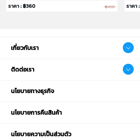
ห้ามแยกชิ้นส่วนออกจากกัน ชิ้นส่วนมีขนาดเล็ก เด็กควรใช้
ราคา : ฿360
ราคา 
฿450
งานในการดูแลของผู้ปกครอง หรือผู้เชี่ยวชาญ ไม่นำเข้าจมูก
และขว้างปา
เกี่ยวกับเรา
ติดต่อเรา
นโยบายทางธุรกิจ
นโยบายการคืนสินค้า
นโยบายความเป็นส่วนตัว