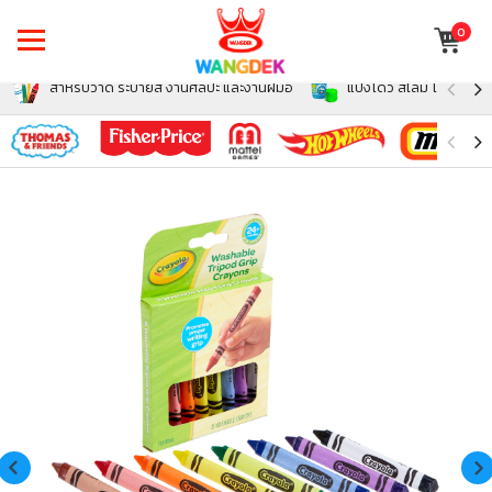
0
สำหรับวาด ระบายสี งานศิลปะ และงานฝีมือ
แป้งโดว์ สไลม์ โฟม สำหรั