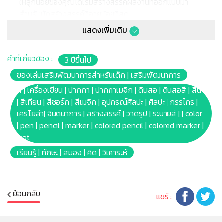
ให้ลูกน้อยของคุณได้เริ่มสร้างสรรค์ผลงานที่ออกแบบมา
สำหรับนักสร้างสรรค์ที่อายุน้อยที่สุด
✔ สำหรับเด็กเล็กที่เริ่มต้นหัดจับดินสอ รูปทรงสามเหลี่ยม
แสดงเพิ่มเติม
ของดินสอสีช่วยให้จับได้ง่าย และยังช่วยฝึกการจับดินสอที่
ถูกต้องสำหรับมือเล็กๆ
คำที่เกี่ยวข้อง :
3 ปีขึ้นไป
✔ สีสันสดใส คมชัด ติดทนบนกระดาษ หรือวัสดุบางชนิด
ลากเส้นได้ต่อเนื่อง
ของเล่นเสริมพัฒนาการสำหรับเด็ก | เสริมพัฒนาการ
✔ สีคลาสสิก 8แท่ง 8เฉดสี
สี | เครื่องเขียน | ปากกา | ปากกาเมจิก | ดินสอ | ดินสอสี | สีน้ำ
✔ สีล้างออกได้ สามารถล้างสีออกจากผิวหนัง หรือซักออก
| สีเทียน | สีชอร์ก | สีเมจิก | อุปกรณ์ศิลปะ | ศิลปะ | กรรไกร |
จากเสื้อผ้าที่ซักได้
เครโยล่า| จินตนาการ | สร้างสรรค์ | วาดรูป | ระบายสี | | color
✔ หลีกเลี่ยกการใช้งานสีบนผนังบ้าน วอลล์เปเปอร์ ไม้ ไวนิล
| pen | pencil | marker | colored pencil | colored marker |
พรม และวัสดุอื่นๆที่ไม่สามารถซักล้างได้ ควรลบรอยดินสอสี
wat
ออกจากผนังโดยเร็วที่สุดเท่าที่จะทำได้ ใช้สบู่ น้ำอุ่น และ
เรียนรู้ | ทักษะ | สมอง | คิด | วิเคาระห์
ฟองน้ำเช็ดทำความสะอาด หากยังมีรอยดินสอสีเหลืออยู่หลัง
การทำความสะอาด ให้ใช้น้ำยาทำความสะอาดที่ไม่กัดกร่อน
ทำความสะอาดเสื้อผ้าด้วยน้ำเย็นหรือน้ำร้อน ดินสอสีที่ละลาย
อาจทำให้เกิดคราบฝังแน่นจากความร้อนได้
ย้อนกลับ
แชร์ :
✔ หลังจากการทำความสะอาด สีอาจยังหลงเหลือจางๆ ขึ้น
อยู่กับวัสดุที่เลอะ ถือเป็นปกติ