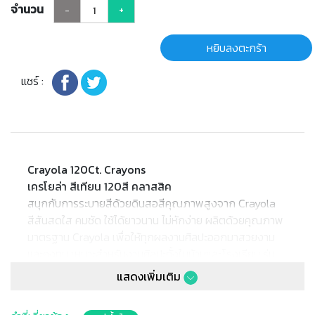
จำนวน
-
+
หยิบลงตะกร้า
แชร์ :
Crayola 120Ct. Crayons
เครโยล่า สีเทียน 120สี คลาสสิค
สนุกกับการระบายสีด้วยดินสอสีคุณภาพสูงจาก Crayola
สีสันสดใส คมชัด ใช้ได้ยาวนาน ไม่หักง่าย ผลิตด้วยคุณภาพ
มาตรฐาน Crayola เพื่อให้ทุกผลงานศิลปะออกมาสวยงาม
และคงทน เหมาะสำหรับงานศิลปะทั้งในบ้านและโรงเรียน รุ่น
มาตรฐานนี้ให้โทนสีหลากหลาย ครบทั้งโทนสดใสและโทนอ่อน
แสดงเพิ่มเติม
สร้างสรรค์ได้ไม่มีที่สิ้นสุด
✔ สำหรับวาด ระบายสี งานศิลปะ งานฝีมือ และผู้ที่ต้องการสี