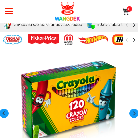
0
สำหรับวาด ระบายสี งานศิลปะ และงานฝีมือ
แป้งโดว์ สไลม์ โฟม สำหรั