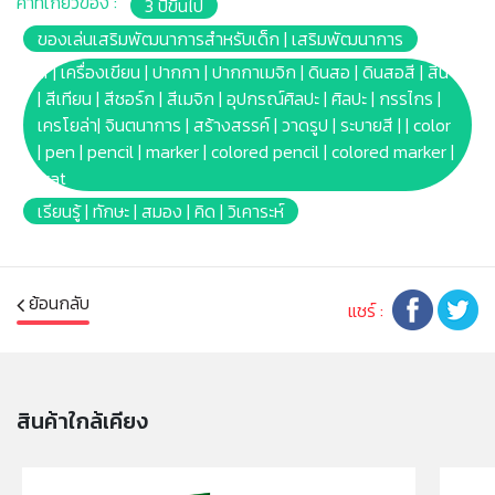
คำที่เกี่ยวข้อง :
3 ปีขึ้นไป
เทียนที่มีสีสดชัดและไม่ต้องการให้สีลบเลือนง่าย
✔ สีสันสดใส คมชัด ติดทนบนกระดาษ หรือวัสดุบางชนิด
ของเล่นเสริมพัฒนาการสำหรับเด็ก | เสริมพัฒนาการ
ลากเส้นได้ต่อเนื่อง
สี | เครื่องเขียน | ปากกา | ปากกาเมจิก | ดินสอ | ดินสอสี | สีน้ำ
✔ 120แท่ง 120เฉดสีคลาสสิค
| สีเทียน | สีชอร์ก | สีเมจิก | อุปกรณ์ศิลปะ | ศิลปะ | กรรไกร |
✔ ไม่สามารถล้างออกได้ หากเปื้อนเสื้อผ้า ผิวหนัง หรือพื้น
เครโยล่า| จินตนาการ | สร้างสรรค์ | วาดรูป | ระบายสี | | color
ผิวต่างๆ อาจจะทำความสะอาดยากหรือทิ้งคราบถาวร ควรใช้
| pen | pencil | marker | colored pencil | colored marker |
งานกับวัสดุที่เตรียมไว้เท่านั้น
wat
✔ หลีกเลี่ยกการใช้งานสีบนวอลล์เปเปอร์ ไม้ ไวนิล พรม และ
เรียนรู้ | ทักษะ | สมอง | คิด | วิเคาระห์
วัสดุอื่นๆที่ไม่สามารถซักล้างได้
✔ ไม่มีสารพิษ ปลอดภัย 100%
✔ ไม่เหมาะกับเด็กอายุต่ำกว่า 36เดือน ห้ามนำเข้าปาก หู จมูก
และขว้างปา ควรอยู่ในการดูแลของผู้ปกครอง
ย้อนกลับ
แชร์ :
✔ บาร์โค้ด: 0071662069209
✔ Product size: (W)1 x(L)1 x(H)9cm.
✔ Package size: [Blister Pack] (W)22.23 X (D)6.67 X
(H)13.65cm.
สินค้าใกล้เคียง
✔ Product Weight: 0.92kg.
✔ สีของภาพ และรูปบรรจุภัณฑ์ของสินค้าบนหน้าจอ อาจ
แตกต่างกับของจริง