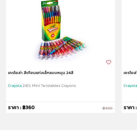
✔ เหมาะสำหรับ เด็กอายุ 3ปีขึ้นไป
หมายเหตุ:
สินค้าอาจมีการเปลี่ยนแปลงลวดลาย สีสันบนผลิตภัณฑ์ หรือ
แพ็คเกจโดยร้านฯอาจไม่สามารถแจ้งให้ทราบล่วงหน้า และสี
ของผลิตภัณฑ์ที่แสดงบนเว็บไซต์อาจมีความแตกต่างกันจาก
การตั้งค่าการแสดงผลสีของแต่ละหน้าจอ
คำเตือน/ข้อห้าม:
ห้ามแยกชิ้นส่วนออกจากกัน ชิ้นส่วนมีขนาดเล็ก เด็กควรใช้
เครโยล่า สีเทียนแท่งเล็กแบบหมุน 24สี
เครโยล่
งานในการดูแลของผู้ปกครอง หรือผู้เชี่ยวชาญ ไม่นำเข้าจมูก
และขว้างปา
Crayola
24Ct. Mini Twistables Crayons
Crayol
ราคา : ฿360
ราคา 
฿450