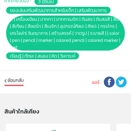
คำที่เกี่ยวข้อง :
3 ปีขึ้นไป
✔ สำหรับวาด ระบายสี งานศิลปะ และงานฝีมือ
✔ สีสันสดใส คมชัด ลากเส้นได้ต่อเนื่อง มาพร้อมกับสีที่เลิก
ของเล่นเสริมพัฒนาการสำหรับเด็ก | เสริมพัฒนาการ
ผลิตไปแล้ว ได้แก่ Dandelion, Mulberry, Blizzard Blue,
สี | เครื่องเขียน | ปากกา | ปากกาเมจิก | ดินสอ | ดินสอสี | สีน้ำ
Raw Umber, Lemon Yellow, Orange Red, Violet Blue,
| สีเทียน | สีชอร์ก | สีเมจิก | อุปกรณ์ศิลปะ | ศิลปะ | กรรไกร |
และ Magic Mint!
เครโยล่า| จินตนาการ | สร้างสรรค์ | วาดรูป | ระบายสี | | color
✔ 8แท่ง 8 เฉดสี ช่วยให้งานวาด งานระบายสีที่ซับซ้อน หรือ
| pen | pencil | marker | colored pencil | colored marker |
สร้างเส้นหนาๆ ได้ง่ายๆ
wat
✔ ไม่สามารถล้างออกได้ หากเปื้อนเสื้อผ้า ผิวหนัง หรือพื้น
เรียนรู้ | ทักษะ | สมอง | คิด | วิเคาระห์
ผิวต่างๆ อาจจะทำความสะอาดยากหรือทิ้งคราบถาวร ควรใช้
งานกับวัสดุที่เตรียมไว้เท่านั้น
✔ หลีกเลี่ยกการใช้งานสีบนวอลล์เปเปอร์ ไม้ ไวนิล พรม และ
วัสดุอื่นๆที่ไม่สามารถซักล้างได้
ย้อนกลับ
แชร์ :
✔ ไม่มีสารพิษ ปลอดภัย 100%
✔ ไม่เหมาะกับเด็กอายุต่ำกว่า 36เดือน ห้ามนำเข้าปาก หู จมูก
และข้วางปา ควรอยู่ในการดูแลของผู้ปกครอง
✔ บาร์โค้ด: 0071662530198
สินค้าใกล้เคียง
✔ Product size: (W)0.9 x(L)0.9 x(H)9cm.
✔ Package size: [Blister box] (W)7.15 x(L)0.95
x(H)11.43cm.