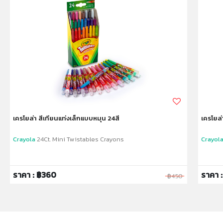
✔ Product Weight: 0.05kg.
✔ สีของภาพ และรูปบรรจุภัณฑ์ของสินค้าบนหน้าจอ อาจ
แตกต่างกับของจริง
✔ เหมาะสำหรับ เด็กอายุ 3ปีขึ้นไป
หมายเหตุ:
สินค้าอาจมีการเปลี่ยนแปลงลวดลาย สีสันบนผลิตภัณฑ์ หรือ
แพ็คเกจโดยร้านฯอาจไม่สามารถแจ้งให้ทราบล่วงหน้า และสี
ของผลิตภัณฑ์ที่แสดงบนเว็บไซต์อาจมีความแตกต่างกันจาก
การตั้งค่าการแสดงผลสีของแต่ละหน้าจอ
เครโยล่า สีเทียนแท่งเล็กแบบหมุน 24สี
เครโยล่
คำเตือน/ข้อห้าม:
Crayola
24Ct. Mini Twistables Crayons
Crayol
ห้ามแยกชิ้นส่วนออกจากกัน ชิ้นส่วนมีขนาดเล็ก เด็กควรใช้
งานในการดูแลของผู้ปกครอง หรือผู้เชี่ยวชาญ ไม่นำเข้าจมูก
และขว้างปา
ราคา : ฿360
ราคา 
฿450