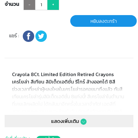
จำนวน
-
+
หยิบลงตะกร้า
แชร์ :
Crayola 8Ct. Limited Edition Retired Crayons
เครโยล่า สีเทียน ลิมิเต็ดเอดิชั่น รีไทร์ ล้างออกได้ 8สี
ช่วงเวลาที่เหล่าผู้หลงใหลในเครโยล่ารอคอยมาถึงแล้ว กับสี
เทียนเครโยล่ารุ่นลิมิเต็ดเอดิชั่น 8แท่งนี้! สีเครโยล่าในตำนาน
ที่เคยเลิกผลิตไป ได้กลับมาอีกครั้งในเวลาจำกัด! เฉดสีที่
สวยงามและคงทน เหมาะสำหรับวันเกิดหรือวันหยุด ดินสอสี
เครโยล่ารุ่นลิมิเต็ดเอดิชั่นเหมาะเป็นของขวัญที่เหมาะสำหรับ
แสดงเพิ่มเติม
คุณครูและเด็กอายุ 3 ปีขึ้นไป สะสมได้เลยในขณะที่ยังมี—
เพราะมีจำหน่ายในเวลาจำกัดเท่านั้น!