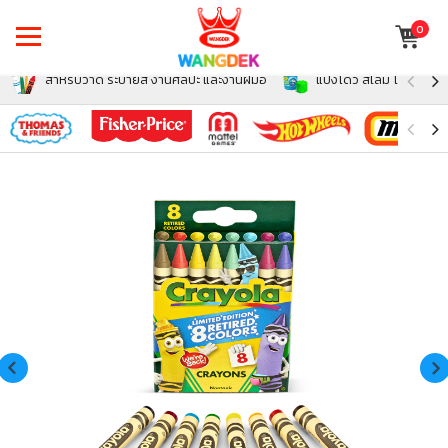
0
สำหรับวาด ระบายสี งานศิลปะ และงานฝีมือ
แป้งโดว์ สไลม์ โฟม สำหรั