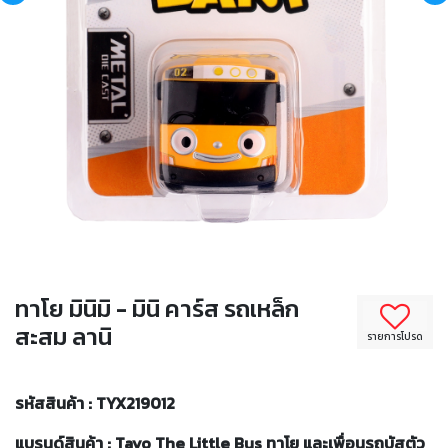
ทาโย มินิมิ - มินิ คาร์ส รถเหล็ก
สะสม ลานิ
รายการโปรด
รหัสสินค้า : TYX219012
แบรนด์สินค้า : Tayo The Little Bus ทาโย และเพื่อนรถบัสตัว