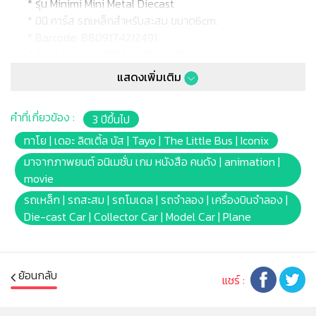
* รุ่น Minimi Mini Metal Diecast
* มินิ คาร์ส รถเหล็กสำหรับสะสม ขนาด6cm.
* Barcode: 8809174212491
* Product size : (W)3x (L)6 x (H)3cm.
* Package size : [Blister Pack](W)13x (L)9 x (H)7.5cm.
แสดงเพิ่มเติม
* Product Weight: ≈60g.
* Battery:-
คำที่เกี่ยวข้อง :
3 ปีขึ้นไป
* เหมาะสำหรับเด็กอายุ 3ปีชึ้นไป
ทาโย | เดอะ ลิตเติ้ล บัส | Tayo | The Little Bus | Iconix
หมายเหตุ
: สินค้าอาจมีการเปลี่ยนแปลงลวดลาย สีสันบน
มาจากภาพยนต์ อนิเมชั่น เกม หนังสือ คนดัง | animation |
ผลิตภัณฑ์ หรือแพ็คเกจโดยร้านฯอาจไม่สามารถแจ้งให้ทราบ
movie
ล่วงหน้า และสีของผลิตภัณฑ์ที่แสดงบนเว็บไซต์อาจมีความ
รถเหล็ก | รถสะสม | รถโมเดล | รถจำลอง | เครื่องบินจำลอง |
แตกต่างกันจากการตั้งค่าการแสดงผลสีของแต่ละหน้าจอ
Die-cast Car | Collector Car | Model Car | Plane
คำเตือน/ข้อห้าม
: ห้ามแยกชิ้นส่วนออกจากกัน ชิ้นส่วนมี
ขนาดเล็ก เด็กควรใช้งานในการดูแลของผู้ปกครอง หรือผู้
เชี่ยวชาญ ไม่นำเข้าจมูก และขว้างปา
มอก.
: 685 เล่ม1-2562
ย้อนกลับ
แชร์ :