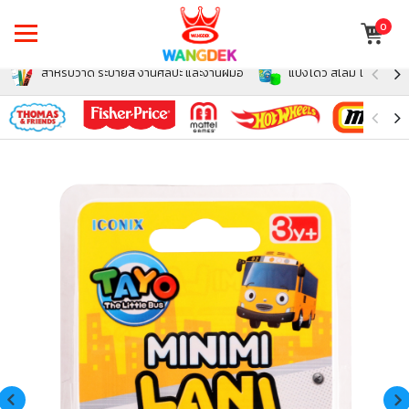
0
สำหรับวาด ระบายสี งานศิลปะ และงานฝีมือ
แป้งโดว์ สไลม์ โฟม สำหรั