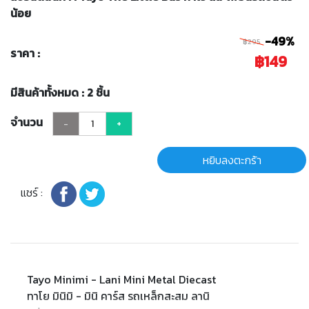
น้อย
-49%
฿295
ราคา :
฿149
มีสินค้าทั้งหมด : 2 ชิ้น
จำนวน
-
+
หยิบลงตะกร้า
แชร์ :
Tayo Minimi - Lani Mini Metal Diecast
ทาโย มินิมิ - มินิ คาร์ส รถเหล็กสะสม ลานิ