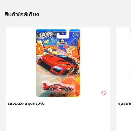
สินค้าใกล้เคียง
รถฮอตวีลส์ รุ่นตรุษจีน
ชุดสนาม