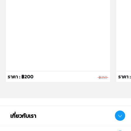
ราคา : ฿200
ราคา :
฿250
เกี่ยวกับเรา