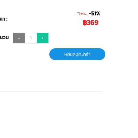
-51%
฿750
คา :
฿369
ำนวน
-
+
หยิบลงตะกร้า