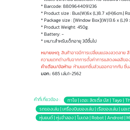
* Barcode: 8809644091236
* Product size : Bus(W)6x (L)8.7 x(H)6cm.| R
* Package size : [Window Box](W)13.6 x (L)9 
* Product Weight: 450g.
* Battery: -
* เหมาะสำหรับเด็กอายุ 3ปีชึ้นไป
หมายเหตุ
: สินค้าอาจมีการเปลี่ยนแปลงลวดลาย ส
ความแตกต่างกันจากการตั้งค่าการแสดงผลสีของ
คำเตือน/ข้อห้าม
: ห้ามแยกชิ้นส่วนออกจากกัน ชิ้
มอก.
: 685 เล่ม1-2562
คำที่เกี่ยวข้อง :
ทาโย | เดอะ ลิตเติ้ล บัส | Tayo | T
รถของเล่น | เครื่องบินของเล่น | เรือของเล่น | มอเ
หุ่นยนต์ | หุ่นจำลอง | โมเดล | Robot | Android | 