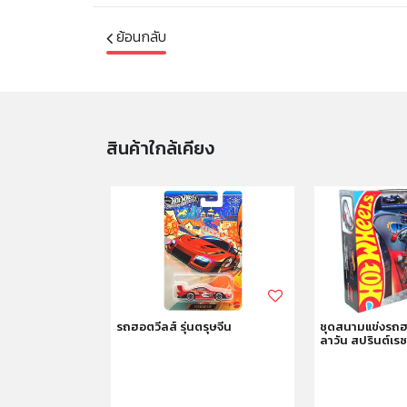
ย้อนกลับ
สินค้าใกล้เคียง
86 CUP
รถฮอตวีลส์ รุ่นตรุษจีน
ชุดสนามแข่งรถฮอ
ลาวัน สปรินต์เร
ด 1:64 (Diecast)
็นซีรีส์รถหลัก
ับความนิยมในหมู่
ุ 3 ปีขึ้นไป ผลิต
า Hot Wheels