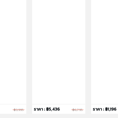
ราคา : ฿5,436
ราคา : ฿1,196
฿3,995
฿6,795