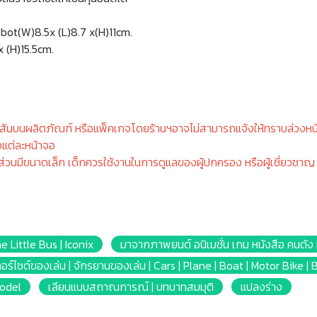
obot(W)8.5x (L)8.7 x(H)11cm.
x (H)15.5cm.
ีสันบนผลิตภัณฑ์ หรือแพ็คเกจโดยร้านฯอาจไม่สามารถแจ้งให้ทราบล่วงหน้
แต่ละหน้าจอ
นส่วนมีขนาดเล็ก เด็กควรใช้งานในการดูแลของผู้ปกครอง หรือผู้เชี่ยวชาญ 
he Little Bus | Iconix
มาจากภาพยนต์ อนิเมชั่น เกม หนังสือ คนดัง
ตอร์ไซด์ของเล่น | จักรยานของเล่น | Cars | Plane | Boat | Motor Bike | 
Model
เลียนแบบสถาณการณ์ | บทบาทสมมุติ
แปลงร่าง