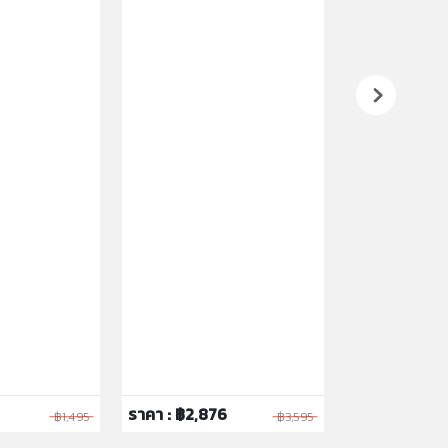
ราคา : ฿2,876
ราคา : ฿6,39
฿1,495
฿3,595