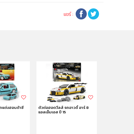
แชร์ :
รถแต่งฮอนด้าซี
ตัวต่อฮอตวีลส์ รถอาวดี้ อาร์ 8
ตัวต่อฮอตวีลส์ 
แอลเอ็มเอส ปี 15
เบนซ์ 300 เอสแ