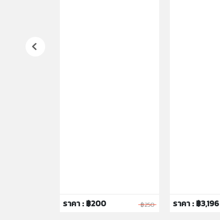
ลาสติก มีราย
ง จำลองจากรถจริง
ot
ิยม ตัวอย่าง
รุ่นต่างๆ ในแต่ละ
Mattel)
4982
ล 1:64 (ประมาณ
หล่อ (Diecast)
ติก
ของเล่นจำลองที่
ียดสวยงาม แข็ง
น
:
เหมาะสำหรับเด็ก
ึ้นไป และนักสะสม
บรรจุภัณฑ์แบบ
ded) ซึ่งอาจมี
กการขนส่งได้
982 เป็นรหัส
มุนเวียนรถหลายๆ
 Mainline ของ
ราคา : ฿200
ราคา : ฿3,196
฿119
฿250