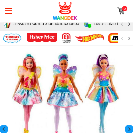
0
สำหรับวาด ระบายสี งานศิลปะ และงานฝีมือ
แป้งโดว์ สไลม์ โฟม สำหรั