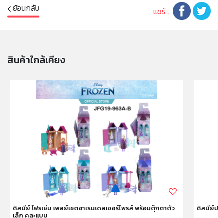
ย้อนกลับ
Let your dreams fly with this winged Barbie® fairy
แชร์ :
doll from the kingdom of Barbie™ Dreamtopia
Rainbow Cove™!
Barbie® doll wears a colorful outfit with stars on her
bodice and a rainbow print on her removable skirt
สินค้าใกล้เคียง
that matches her rainbow-decorated wings.
Fairy shoes and a tiara atop her long purple ponytail
spark imaginations.
Collect all of the Barbie™ Dreamtopia dolls and
accessories and let your stories take flight!
หมายเหตุ:
สินค้าอาจมีการเปลี่ยนแปลงลวดลาย สีสันบนผลิตภัณฑ์ หรือ
แพ็คเกจโดยร้านฯอาจไม่สามารถแจ้งให้ทราบล่วงหน้า และสี
ของผลิตภัณฑ์ที่แสดงบนเว็บไซต์อาจมีความแตกต่างกันจาก
การตั้งค่าการแสดงผลสีของแต่ละหน้าจอ
คำเตือน/ข้อห้าม:
ดิสนีย์ โฟรเซ่น เพลย์เซตอาเรนเดลเซอร์ไพรส์ พร้อมตุ๊กตาตัว
ดิสนีย์
เล็ก คละแบบ