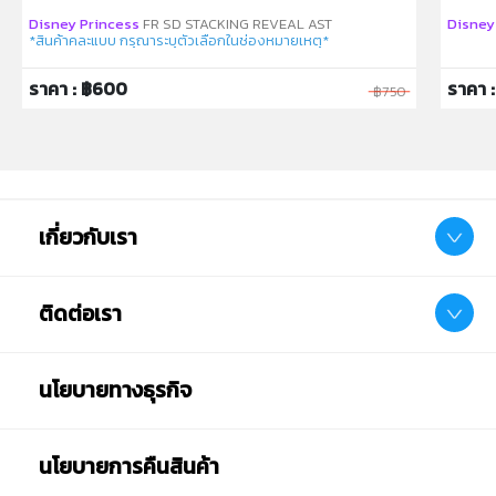
ห้ามแยกชิ้นส่วนออกจากกัน ชิ้นส่วนมีขนาดเล็ก เด็กควรใช้
Disney Princess
FR SD STACKING REVEAL AST
Disney
งานในการดูแลของผู้ปกครอง หรือผู้เชี่ยวชาญ ไม่นำเข้าจมูก
*สินค้าคละแบบ กรุณาระบุตัวเลือกในช่องหมายเหตุ*
และขว้างปา
ราคา : ฿600
ราคา :
฿750
เกี่ยวกับเรา
ติดต่อเรา
นโยบายทางธุรกิจ
นโยบายการคืนสินค้า