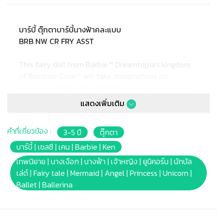
บาร์บี้ ตุ๊กตาบาร์บี้นางฟ้าคละแบบ
BRB NW CR FRY ASST
This fairy doll from Barbie™ Dreamtopia's kingdom
of Rainbow Cove™ will take imaginations on
marvelous flights! Barbie® doll has beautiful wings
with a unique shape and rainbow print influenced by
แสดงเพิ่มเติม
her rainbow-filled home. A removable skirt, shoes
and headpiece also incorporate bright colors,
คำที่เกี่ยวข้อง :
3-5 ปี
ตุ๊กตา
fantastic prints and fun touches.
you wake up to a world where dreams become
บาร์บี้ | เซลซี | เคน | Barbie | Ken
reality! Collect all of the Barbie™ Dreamtopia dolls
เทพนิยาย | นางเงือก | นางฟ้า | เจ้าหญิง | ยูนิคอร์น | นักบัล
and accessories and let your dreams take flight
เล่ต์ | Fairy tale | Mermaid | Angel | Princess | Unicorn |
(each sold separately, subject to availability).
Ballet | Ballerina
Doll cannot stand alone. Colors and decorations
may vary.