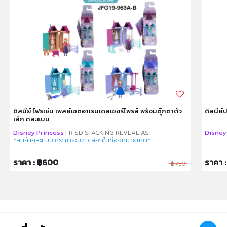
การตั้งค่าการแสดงผลสีของแต่ละหน้าจอ
คำเตือน/ข้อห้าม:
ห้ามแยกชิ้นส่วนออกจากกัน ชิ้นส่วนมีขนาดเล็ก เด็กควรใช้
งานในการดูแลของผู้ปกครอง หรือผู้เชี่ยวชาญ ไม่นำเข้าจมูก
และขว้างปา
ดิสนีย์ โฟรเซ่น เพลย์เซตอาเรนเดลเซอร์ไพรส์ พร้อมตุ๊กตาตัว
ดิสนีย์
เล็ก คละแบบ
Disney Princess
FR SD STACKING REVEAL AST
Disney
*สินค้าคละแบบ กรุณาระบุตัวเลือกในช่องหมายเหตุ*
ราคา : ฿600
ราคา :
฿750