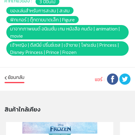
คำที่เกี่ยวข้อง :
3 ปีขึ้นไป
• ประกอบด้วยตุ๊กตาขยับได้ขนาดจิ๋วของ แอเรียล เจ้าชายเอ
ริค, ราชาไทรทัน พ่อของแอเรียล, และแม่มดทะเลเออร์ซูล่า
ของเล่นสำหรับการสะสม | สะสม
พร้อมกับฟิกเกอร์สัตว์สุดรักอย่าง แม็กซ์ สุนัขจอมซน และเซ
ฟิกเกอร์ | ตุ๊กตาขนาดเล็ก | Figure
บาสเตียน ปูขี้เล่น
มาจากภาพยนต์ อนิเมชั่น เกม หนังสือ คนดัง | animation |
• แพ็กเกจยังมาพร้อมฉากหลังสองด้าน และแผ่นกระดาษ
movie
เจาะพรุนให้เด็ก ๆ ดึงออกมาต่อเติมเรื่องราวได้อย่าง
เจ้าหญิง | ดีสนีย์ ปริ้นซ์เซส | เจ้าชาย | โฟรเซ่น | Princess |
สนุกสนาน รวมถึงเรือที่ได้แรงบันดาลใจจากเรือของเจ้าชาย
Disney Princess | Prince | Frozen
เอริคในภาพยนตร์!
• ตุ๊กตาแอเรียลสวมชุดเงือกที่คุ้นเคย พร้อมหางเงือกวิบวับ
ระยิบระยับ และชุดยังมีตรีศูลพิเศษของราชาไทรทันให้ด้วย
• เหมาะเป็นของขวัญสุดพิเศษให้เด็ก ๆ เล่นเล่าเรื่องจาก
ย้อนกลับ
แชร์ :
ภาพยนตร์ หรือจะประดิษฐ์เรื่องราวใหม่ตามจินตนาการก็ได้
• แฟน ๆ สามารถสะสมชุด Disney Princess Storybook
ชุดอื่น ๆ เพื่อสร้างการผจญภัยที่ยิ่งใหญ่ขึ้นได้ (จำหน่ายแยก
ตามรุ่นและจำนวนสินค้า)
สินค้าใกล้เคียง
หมายเหตุ:
สินค้าอาจมีการเปลี่ยนแปลงลวดลาย สีสันบนผลิตภัณฑ์ หรือ
แพ็คเกจโดยร้านฯอาจไม่สามารถแจ้งให้ทราบล่วงหน้า และสี
ของผลิตภัณฑ์ที่แสดงบนเว็บไซต์อาจมีความแตกต่างกันจาก