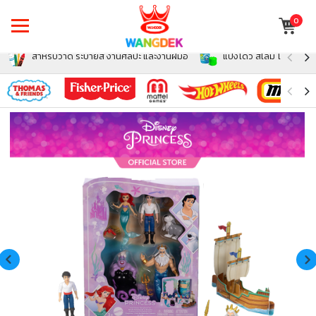
0
สำหรับวาด ระบายสี งานศิลปะ และงานฝีมือ
แป้งโดว์ สไลม์ โฟม สำหรั