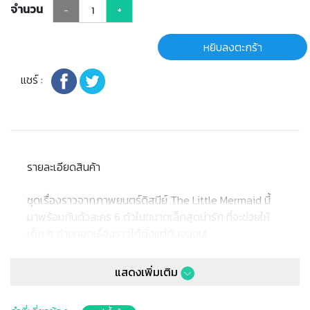
จำนวน
-
+
หยิบลงตะกร้า
แชร์ :
รายละเอียดสินค้า
ชุดเรื่องราวจากภาพยนตร์ดิสนีย์ The Little Mermaid นี้
มาพร้อมกับตัวละคร 6 ตัวในขนาดเล็กสุดน่ารัก ที่จะช่วยให้
เด็ก ๆ ถ่ายทอดเรื่องราวได้ตั้งแต่ต้นจนจบ!
• ได้แรงบันดาลใจจากภาพยนตร์แอนิเมชัน The Little
แสดงเพิ่มเติม
Mermaid ชุดนี้ประกอบด้วยตัวละครโปรด 6 ตัว ให้เด็ก ๆ ได้
เล่าเรื่องราวสุดคลาสสิกตามใจชอบ