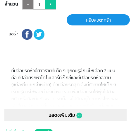
จำนวน
-
+
หยิบลงตะกร้า
แชร์ :
ที่ปล่อยรถหัวปีศาจร้ายที่เด็ก ๆ ทุกคนรู้จัก มีให้เลือก 2 แบบ
คือ ที่ปล่อยรถหัวไดโนเสาร์ทีเร็กซ์และที่ปล่อยรถหัวฉลาม
(แต่ละชิ้นแยกจำหน่าย) ตัวปล่อยรถสุดเจ๋งที่ท้าทายให้เด็ก ๆ
เรียนรู้การใช้พละกำลังที่เหมาะสมเพื่อปล่อยรถให้พุ่งไปข้าง
หน้า หรือมิฉะนั้นถ้าพลาด รถก็อาจไปติดอยู่ในขากรรไกรของ
เจ้าปีศาจร้ายแทน ที่ปล่อยของเล่นขนาดกะทัดรัด แต่ละแบบมา
พร้อมรถฮอตวีลขนาด 1:64 จำนวน 1 คันแต่ละชิ้นแยก
แสดงเพิ่มเติม
จำหน่ายเหมาะสำหรับอายุ 4 ปีขึ้นไป