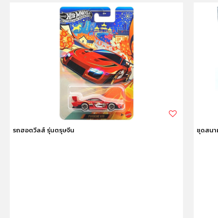
รถฮอตวีลส์ รุ่นตรุษจีน
ชุดสนาม