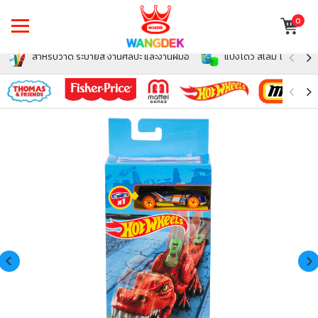
0
สำหรับวาด ระบายสี งานศิลปะ และงานฝีมือ
แป้งโดว์ สไลม์ โฟม สำหรั