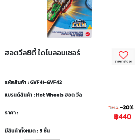
ฮอตวีลซิตี้ ไดโนลอนเชอร์
รายการโปรด
รหัสสินค้า : GVF41-GVF42
แบรนด์สินค้า : Hot Wheels ฮอต วีล
-20%
฿550
ราคา :
฿440
มีสินค้าทั้งหมด : 3 ชิ้น