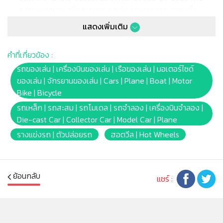
แสกนผ่านแอฟ เพื่อสะสมรถ และยังบ่งบอกรุ่นรถ ความเร็ว
และเล่นเกมส์ได้
แสดงเพิ่มเติม
ซื้อ 1 แถม 1
เลือกตัว แถมได้ที่ช่อง หมายเหตุ เช่น รับ
รถ ไอดี รถซูเปอร์ บลิซเซ่น ของแถม 1 คัน แล้วหยิบลง
คำที่เกี่ยวข้อง :
ตะกร้า
รถของเล่น | เครื่องบินของเล่น | เรือของเล่น | มอเตอร์ไซด์
หมายเหตุ:
ของเล่น | จักรยานของเล่น | Cars | Plane | Boat | Motor
สินค้าอาจมีการเปลี่ยนแปลงลวดลาย สีสันบนผลิตภัณฑ์ หรือ
Bike | Bicycle
แพ็คเกจโดยร้านฯอาจไม่สามารถแจ้งให้ทราบล่วงหน้า และสี
ของผลิตภัณฑ์ที่แสดงบนเว็บไซต์อาจมีความแตกต่างกันจาก
รถเหล็ก | รถสะสม | รถโมเดล | รถจำลอง | เครื่องบินจำลอง |
การตั้งค่าการแสดงผลสีของแต่ละหน้าจอ
Die-cast Car | Collector Car | Model Car | Plane
รางแข่งรถ | ตัวปล่อยรถ
ฮอตวีล | Hot Wheels
คำเตือน/ข้อห้าม:
ห้ามแยกชิ้นส่วนออกจากกัน ชิ้นส่วนมีขนาดเล็ก เด็กควรใช้
ย้อนกลับ
แชร์ :
งานในการดูแลของผู้ปกครอง หรือผู้เชี่ยวชาญ ไม่นำเข้าจมูก
และขว้างปา