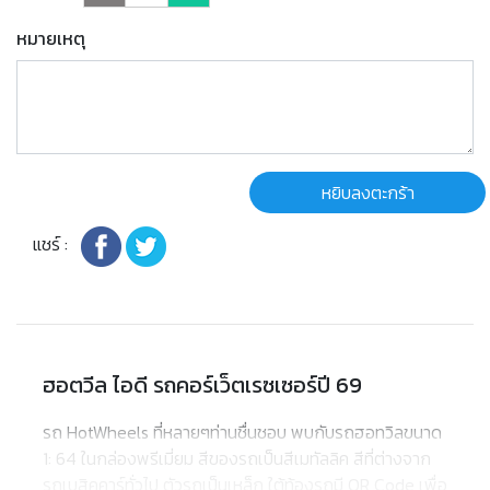
หมายเหตุ
หยิบลงตะกร้า
แชร์ :
ฮอตวีล ไอดี รถคอร์เว็ตเรซเซอร์ปี 69
รถ HotWheels ที่หลายๆท่านชื่นชอบ พบกับรถฮอทวิลขนาด
1: 64 ในกล่องพรีเมี่ยม สีของรถเป็นสีเมทัลลิค สีที่ต่างจาก
รถเบสิคคาร์ทั่วไป ตัวรถเป็นเหล็ก ใต้ท้องรถมี QR Code เพื่อ