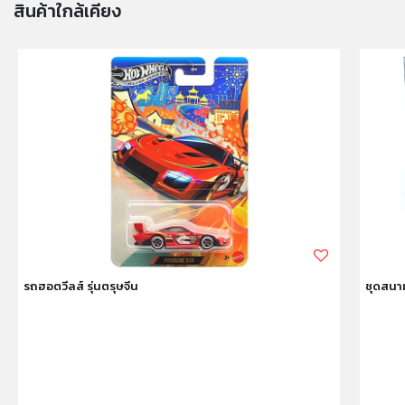
สินค้าใกล้เคียง
รถฮอตวีลส์ รุ่นตรุษจีน
ชุดสนาม