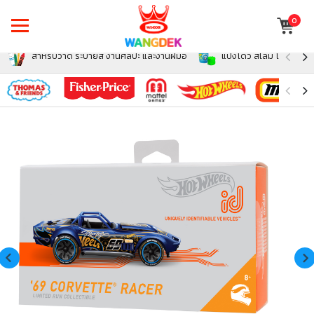
0
สำหรับวาด ระบายสี งานศิลปะ และงานฝีมือ
แป้งโดว์ สไลม์ โฟม สำหรั