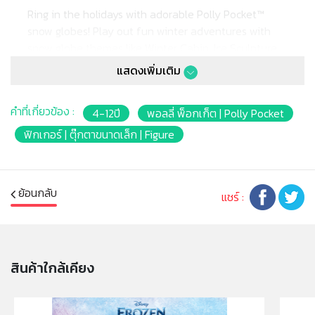
Ring in the holidays with adorable Polly Pocket™
snow globes! Play out fun winter adventures with
snow globe themes like Winter Cabin, Ice Sculpture,
Sled Dog & Igloo verses Snowmobile & Yeti (each
แสดงเพิ่มเติม
sold separately, subject to availability). Each snow
globe includes 1 micro doll, a dwelling (door opens
คำที่เกี่ยวข้อง :
4-12ปี
พอลลี่ พ็อกเก็ต | Polly Pocket
and fits doll) and 2 accessories. Remove the snow
globe top and play with the doll and accessories
ฟิกเกอร์ | ตุ๊กตาขนาดเล็ก | Figure
inside or outside of the snow globe. Kids can also
use ribbon or string and hang the snow globe as an
ornament for festive holiday fun! Makes a great
ย้อนกลับ
แชร์ :
holiday gift for ages 4 years old and up especially
for those who love snow globes, winter adventures
and the holidays! Colors and decorations may vary.
สินค้าใกล้เคียง
Adorable Polly Pocket™ snow globes let kids ring in
the holiday fun!