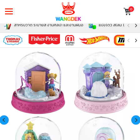
0
สำหรับวาด ระบายสี งานศิลปะ และงานฝีมือ
แป้งโดว์ สไลม์ โฟม สำหรั