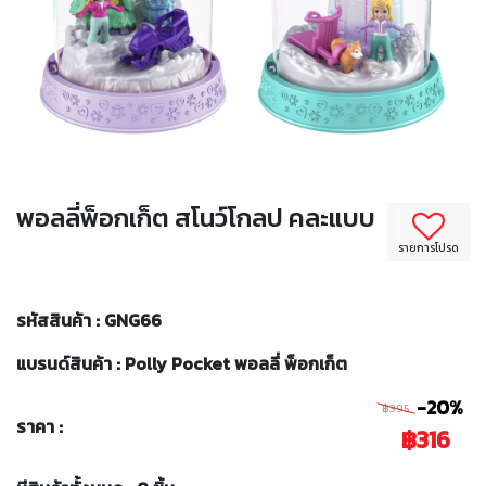
พอลลี่พ็อกเก็ต สโนว์โกลป คละแบบ
รายการโปรด
รหัสสินค้า : GNG66
แบรนด์สินค้า : Polly Pocket พอลลี่ พ็อกเก็ต
-20%
฿395
ราคา :
฿316