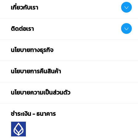
สินค้าอาจมีการเปลี่ยนแปลงลวดลาย สีสันบนผลิตภัณฑ์ หรือ
เกี่ยวกับเรา
แพ็คเกจโดยร้านฯอาจไม่สามารถแจ้งให้ทราบล่วงหน้า และสี
ของผลิตภัณฑ์ที่แสดงบนเว็บไซต์อาจมีความแตกต่างกันจาก
การตั้งค่าการแสดงผลสีของแต่ละหน้าจอ
ติดต่อเรา
คำเตือน/ข้อห้าม:
ห้ามแยกชิ้นส่วนออกจากกัน ชิ้นส่วนมีขนาดเล็ก เด็กควรใช้
นโยบายทางธุรกิจ
งานในการดูแลของผู้ปกครอง หรือผู้เชี่ยวชาญ ไม่นำเข้าจมูก
และขว้างปา
นโยบายการคืนสินค้า
นโยบายความเป็นส่วนตัว
ชำระเงิน - ธนาคาร